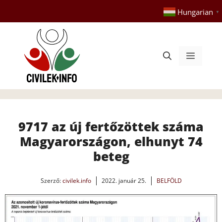
Kilépés
Hungarian
▼
a
tartalomba
Menü
9717 az új fertőzöttek száma
Magyarországon, elhunyt 74
beteg
Szerző:
civilek.info
2022. január 25.
BELFÖLD