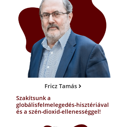
Fricz Tamás
Szakítsunk a
globálisfelmelegedés-hisztériával
és a szén-dioxid-ellenességgel!