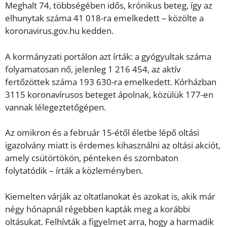
Meghalt 74, többségében idős, krónikus beteg, így az
elhunytak száma 41 018-ra emelkedett – közölte a
koronavirus.gov.hu kedden.
A kormányzati portálon azt írták: a gyógyultak száma
folyamatosan nő, jelenleg 1 216 454, az aktív
fertőzöttek száma 193 630-ra emelkedett. Kórházban
3115 koronavírusos beteget ápolnak, közülük 177-en
vannak lélegeztetőgépen.
Az omikron és a február 15-étől életbe lépő oltási
igazolvány miatt is érdemes kihasználni az oltási akciót,
amely csütörtökön, pénteken és szombaton
folytatódik – írták a közleményben.
Kiemelten várják az oltatlanokat és azokat is, akik már
négy hónapnál régebben kapták meg a korábbi
oltásukat. Felhívták a figyelmet arra, hogy a harmadik