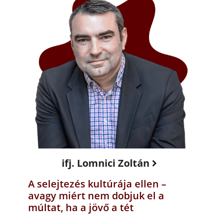
ifj. Lomnici Zoltán
A selejtezés kultúrája ellen –
avagy miért nem dobjuk el a
múltat, ha a jövő a tét