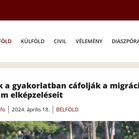
FÖLD
KÜLFÖLD
CIVIL
VÉLEMÉNY
DIASZPÓR
k a gyakorlatban cáfolják a migrác
m elképzeléseit
nfo
2024. április 18.
BELFÖLD