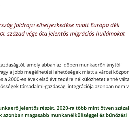
.
szág földrajzi elhelyezkedése miatt Európa déli
XX. század vége óta jelentős migrációs hullámokat
azdaságtól, amely abban az időben munkaerőhiánytól
 vagy a jobb megélhetési lehetőségek miatt a városi közpo
 és a 2000-es évek első évtizedére nélkülözhetetlenné vált
zösségek társadalmi-gazdasági integrációja azonban nem v
kaerő jelentős részét, 2020-ra több mint ötven száza
tük azonban magasabb munkanélküliséggel és bűnözési