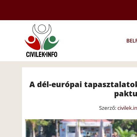
Kilépés
a
tartalomba
BEL
A dél-európai tapasztalato
paktu
Szerző:
civilek.i