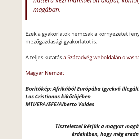
hátterű kézi munkaerőn alapul, komoly
magában.
Ezek a gyakorlatok nemcsak a környezetet fen
mezőgazdasági gyakorlatot is.
A teljes kutatás
a Századvég weboldalán olvash
Magyar Nemzet
Borítókép: Afrikából Európába igyekvõ illegál
Los Cristianos kikötõjében
MTI/EPA/EFE/Alberto Valdes
Tisztelettel kérjük a magyar mag
érdekében, hogy még eredm