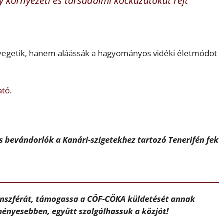
 környezeti és társadalmi kockázatokat rejt
yegetik, hanem aláássák a hagyományos vidéki életmódot
ató
.
is bevándorlók a Kanári-szigetekhez tartozó Tenerifén fe
ánszférát, támogassa a CÖF-CÖKA küldetését annak
ényesebben, együtt szolgálhassuk a közjót!