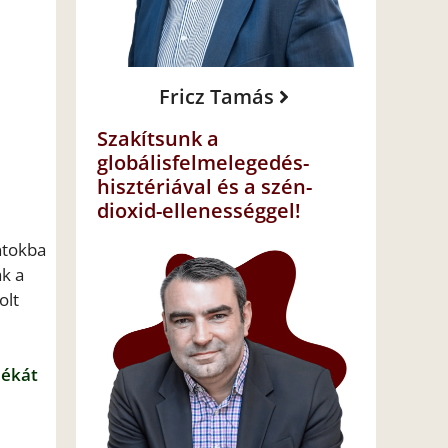
Fricz Tamás
Szakítsunk a
globálisfelmelegedés-
hisztériával és a szén-
dioxid-ellenességgel!
ntokba
ak a
olt
lékát