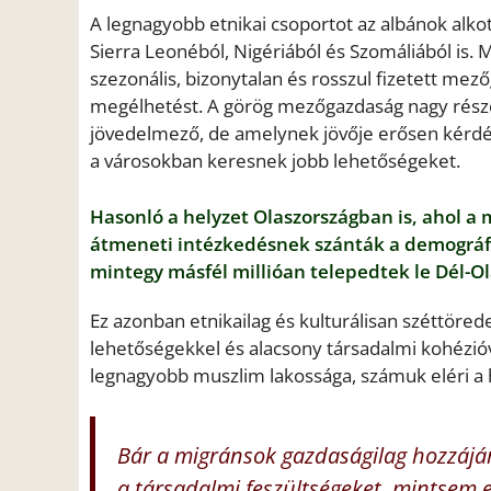
A legnagyobb etnikai csoportot az albánok alkott
Sierra Leonéból, Nigériából és Szomáliából is. 
szezonális, bizonytalan és rosszul fizetett me
megélhetést. A görög mezőgazdaság nagy része í
jövedelmező, de amelynek jövője erősen kérdé
a városokban keresnek jobb lehetőségeket.
Hasonló a helyzet Olaszországban is, ahol a
átmeneti intézkedésnek szánták a demográfi
mintegy másfél millióan telepedtek le Dél-O
Ez azonban etnikailag és kulturálisan széttöred
lehetőségekkel és alacsony társadalmi kohézióv
legnagyobb muszlim lakossága, számuk eléri a 
Bár a migránsok gazdaságilag hozzájáru
a társadalmi feszültségeket, mintsem e