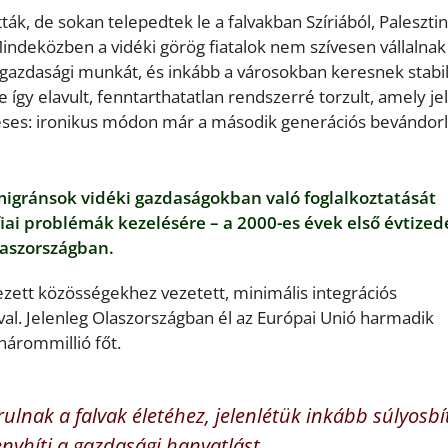
ák, de sokan telepedtek le a falvakban Szíriából, Palesztin
Mindeközben a vidéki görög fiatalok nem szívesen vállalnak
zőgazdasági munkát, és inkább a városokban keresnek stabi
gy elavult, fenntarthatatlan rendszerré torzult, amely je
ses: ironikus módon már a második generációs bevándorl
 migránsok vidéki gazdaságokban való foglalkoztatását
ai problémák kezelésére – a 2000-es évek első évtize
laszországban.
ezett közösségekhez vezetett, minimális integrációs
al. Jelenleg Olaszországban él az Európai Unió harmadik
hárommillió főt.
lnak a falvak életéhez, jelenlétük inkább súlyosbí
nyhíti a gazdasági hanyatlást.