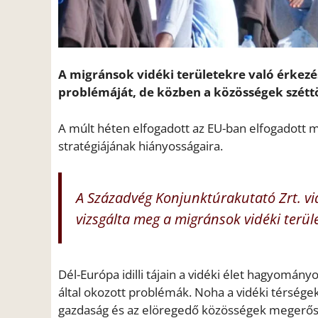
A migránsok vidéki területekre való érkez
problémáját, de közben a közösségek szétt
A múlt héten elfogadott az EU-ban elfogadott m
stratégiájának hiányosságaira.
A Századvég Konjunktúrakutató Zrt. vid
vizsgálta meg a migránsok vidéki terül
Dél-Európa idilli tájain a vidéki élet hagyomá
által okozott problémák. Noha a vidéki térsége
gazdaság és az elöregedő közösségek megerősíté