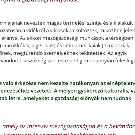
rniájának nevezték magas termelési szintje és a kialakult
kozatosan a vidékről a városokba költöztek, miközben jele
ek aránya. Az akkori mezőgazdasági munkások a térségben 
(marokkóiak, algériaiak) és latin-amerikaiak (ecuadoriak,
rőnek, megtűrendő személyeknek tekintettek. Az egyik
evándorlóra szükség van, este pedig mindannyian felesleg
re való érkezése nem kezelte hatékonyan az elnéptele
edezéséhez vezetett. A mélyen gyökerező kulturális, va
ztak létre, amelyeket a gazdasági előnyök nem tudnak
l, amely az intenzív mezőgazdaságon és a bevándor