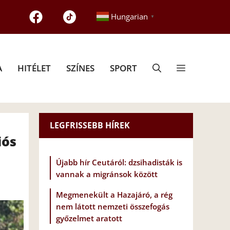
Hungarian
▼
A
HITÉLET
SZÍNES
SPORT
LEGFRISSEBB HÍREK
iós
Újabb hír Ceutáról: dzsihadisták is
vannak a migránsok között
Megmenekült a Hazajáró, a rég
nem látott nemzeti összefogás
győzelmet aratott