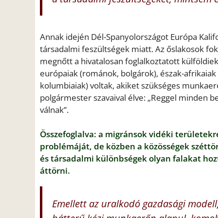
Annak idején Dél-Spanyolországot Európa Kalifo
társadalmi feszültségek miatt. Az őslakosok fo
megnőtt a hivatalosan foglalkoztatott külföldi
európaiak (románok, bolgárok), észak-afrikaiak 
kolumbiaiak) voltak, akiket szükséges munkae
polgármester szavaival élve: „Reggel minden b
válnak”.
Összefoglalva: a migránsok vidéki területek
problémáját, de közben a közösségek széttör
és társadalmi különbségek olyan falakat ho
áttörni.
Emellett az uralkodó gazdasági model