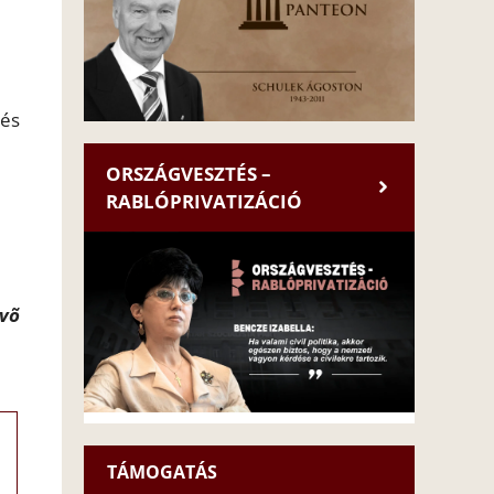
 és
ORSZÁGVESZTÉS –
RABLÓPRIVATIZÁCIÓ
kvõ
TÁMOGATÁS