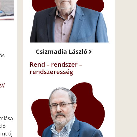
Csizmadia László
ós
Rend – rendszer –
rendszeresség
ül
amlása
tló
emt új