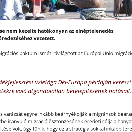
ése nem kezelte hatékonyan az elnéptelenedés
öredezéséhez vezetett.
igrációs paktum ismét rávilágított az Európai Unió migráci
ékfejlesztési üzletága Dél-Európa példáján kereszt
etekre való átgondolatlan betelepítésének hatásait.
nyos varázsát egyre inkább beárnyékolják a migránsok beár
kbe irányuló migráció ösztönzésének eredeti célja a hanya
se volt, úgy tűnik, hogy ez a stratégia sokkal inkább ter