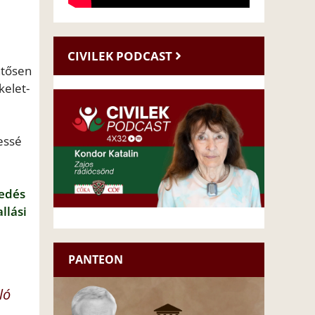
CIVILEK PODCAST
ntősen
kelet-
essé
nedés
llási
PANTEON
ló