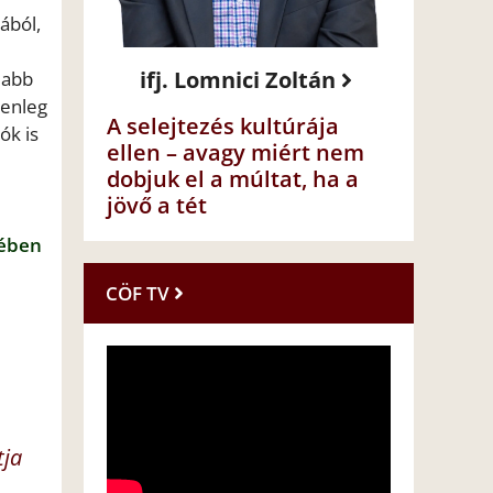
ából,
ifj. Lomnici Zoltán
labb
lenleg
A selejtezés kultúrája
ók is
ellen – avagy miért nem
dobjuk el a múltat, ha a
jövő a tét
dében
CÖF TV
tja