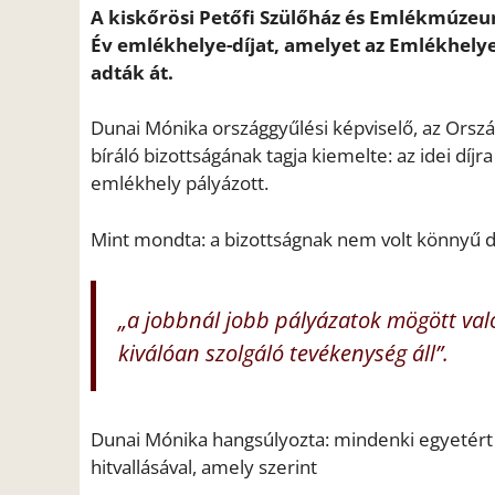
A kiskőrösi Petőfi Szülőház és Emlékmúzeum 
Év emlékhelye-díjat, amelyet az Emlékhel
adták át.
Dunai Mónika országgyűlési képviselő, az Ország
bíráló bizottságának tagja kiemelte: az idei díj
emlékhely pályázott.
Mint mondta: a bizottságnak nem volt könnyű d
„a jobbnál jobb pályázatok mögött val
kiválóan szolgáló tevékenység áll”.
Dunai Mónika hangsúlyozta: mindenki egyetér
hitvallásával, amely szerint