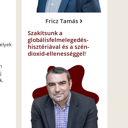
Fricz Tamás
Szakítsunk a
globálisfelmelegedés-
helyek
hisztériával és a szén-
dioxid-ellenességgel!
n
j
k,