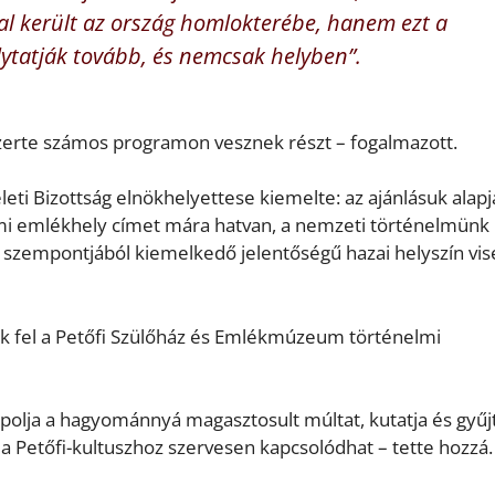
tal került az ország homlokterébe, hanem ezt a
lytatják tovább, és nemcsak helyben”.
erte számos programon vesznek részt – fogalmazott.
eti Bizottság elnökhelyettese kiemelte: az ajánlásuk alapj
mi emlékhely címet mára hatvan, a nemzeti történelmünk
zempontjából kiemelkedő jelentőségű hazai helyszín vise
ák fel a Petőfi Szülőház és Emlékmúzeum történelmi
olja a hagyománnyá magasztosult múltat, kutatja és gyűjt
i a Petőfi-kultuszhoz szervesen kapcsolódhat – tette hozzá.