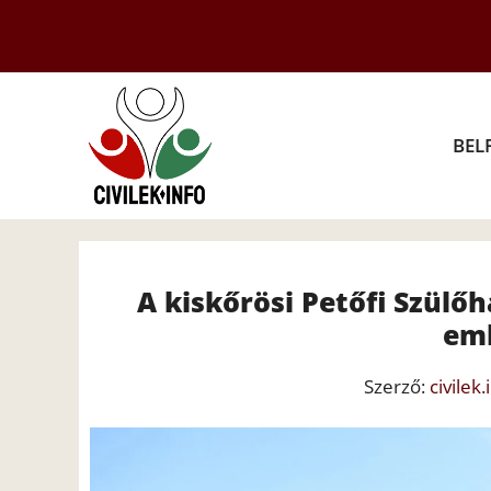
Kilépés
a
tartalomba
BEL
A kiskőrösi Petőfi Szülő
eml
Szerző:
civilek.