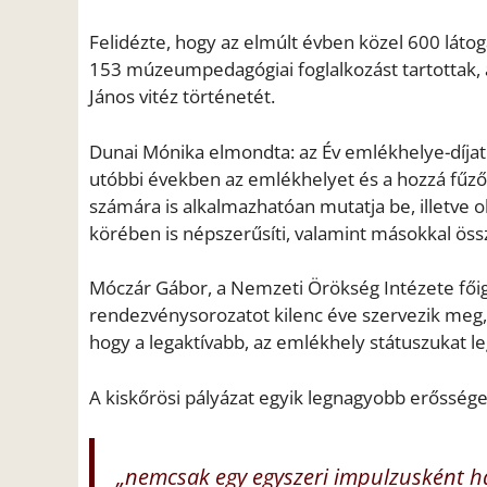
Felidézte, hogy az elmúlt évben közel 600 látog
153 múzeumpedagógiai foglalkozást tartottak, 
János vitéz történetét.
Dunai Mónika elmondta: az Év emlékhelye-díjat 
utóbbi években az emlékhelyet és a hozzá fűző
számára is alkalmazhatóan mutatja be, illetve 
körében is népszerűsíti, valamint másokkal öss
Móczár Gábor, a Nemzeti Örökség Intézete főig
rendezvénysorozatot kilenc éve szervezik meg, az
hogy a legaktívabb, az emlékhely státuszukat l
A kiskőrösi pályázat egyik legnagyobb erőssége 
„nemcsak egy egyszeri impulzusként ha