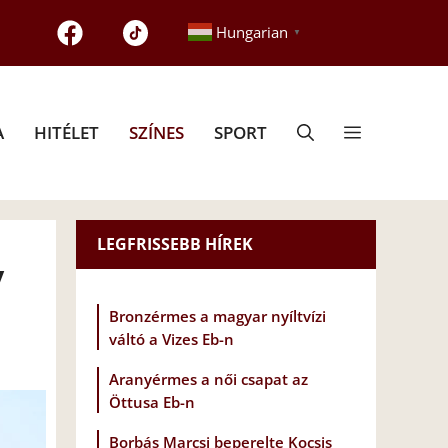
Hungarian
▼
A
HITÉLET
SZÍNES
SPORT
LEGFRISSEBB HÍREK
v
Bronzérmes a magyar nyíltvízi
váltó a Vizes Eb-n
Aranyérmes a női csapat az
Öttusa Eb-n
Borbás Marcsi beperelte Kocsis