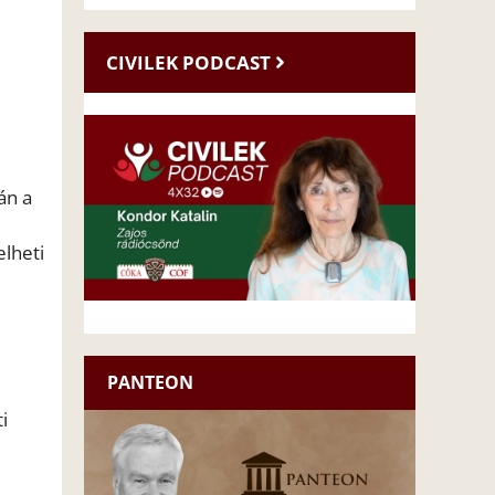
CIVILEK PODCAST
án a
lheti
PANTEON
i