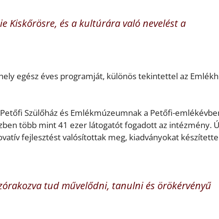
 Kiskőrösre, és a kultúrára való nevelést a
hely egész éves programját, különös tekintettel az Emlék
si Petőfi Szülőház és Emlékmúzeumnak a Petőfi-emlékévbe
ben több mint 41 ezer látogatót fogadott az intézmény. Ú
ovatív fejlesztést valósítottak meg, kiadványokat készítette
 szórakozva tud művelődni, tanulni és örökérvényű