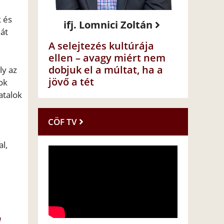
k és
ifj. Lomnici Zoltán
 át
A selejtezés kultúrája
ellen – avagy miért nem
dobjuk el a múltat, ha a
ly az
jövő a tét
ok
atalok
CÖF TV
l,
a