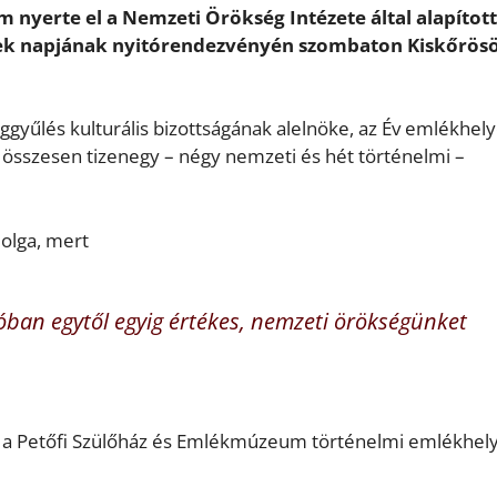
nyerte el a Nemzeti Örökség Intézete által alapított
yek napjának nyitórendezvényén szombaton Kiskőrös
gyűlés kulturális bizottságának alelnöke, az Év emlékhely
ra összesen tizenegy – négy nemzeti és hét történelmi –
olga, mert
óban egytől egyig értékes, nemzeti örökségünket
t a Petőfi Szülőház és Emlékmúzeum történelmi emlékhel