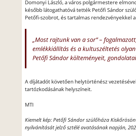
Domonyi László, a város polgármestere elmondt
később látogathatóvá tették Petőfi Sándor szül
Petőfi-szobrot, és tartalmas rendezvényekkel a
„Most rajtunk van a sor” – fogalmazot
emlékkiállítás és a kultuszéltetés olya
Petőfi Sándor költeményeit, gondolatait
A díjátadót követően helytörténész vezetésével 
tartózkodásának helyszíneit.
MTI
Kiemelt kép: Petőfi Sándor szülőháza Kiskőrösö
nyilvánítását jelző sztélé avatásának napján, 20