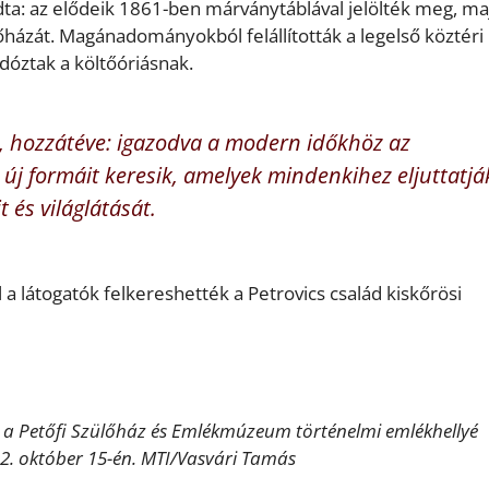
a: az elődeik 1861-ben márványtáblával jelölték meg, ma
őházát. Magánadományokból felállították a legelső köztéri
dóztak a költőóriásnak.
t, hozzátéve: igazodva a modern időkhöz az
n új formáit keresik, amelyek mindenkihez eljuttatjá
 és világlátását.
a látogatók felkereshették a Petrovics család kiskőrösi
n a Petőfi Szülőház és Emlékmúzeum történelmi emlékhellyé
22. október 15-én. MTI/Vasvári Tamás