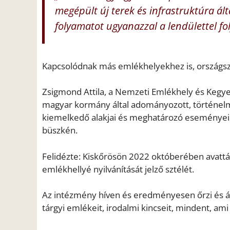
megépült új terek és infrastruktúra ál
folyamatot ugyanazzal a lendülettel fo
Kapcsolódnak más emlékhelyekhez is, országsz
Zsigmond Attila, a Nemzeti Emlékhely és Kegyel
magyar kormány által adományozott, történel
kiemelkedő alakjai és meghatározó eseményei s
büszkén.
Felidézte: Kiskőrösön 2022 októberében avatt
emlékhellyé nyilvánítását jelző sztélét.
Az intézmény híven és eredményesen őrzi és áp
tárgyi emlékeit, irodalmi kincseit, mindent, am