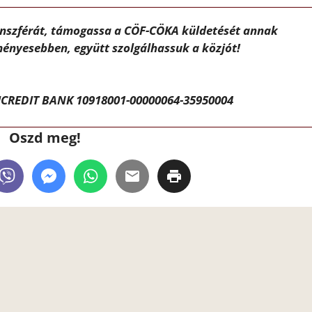
ánszférát, támogassa a CÖF-CÖKA küldetését annak
ényesebben, együtt szolgálhassuk a közjót!
CREDIT BANK 10918001-00000064-35950004
Oszd meg!