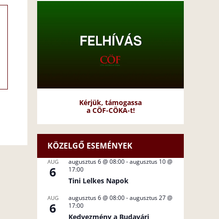
Kérjük, támogassa
a CÖF-CÖKA-t!
KÖZELGŐ ESEMÉNYEK
augusztus 6 @ 08:00
-
augusztus 10 @
AUG
6
17:00
Tini Lelkes Napok
augusztus 6 @ 08:00
-
augusztus 27 @
AUG
6
17:00
Kedvezmény a Budavári