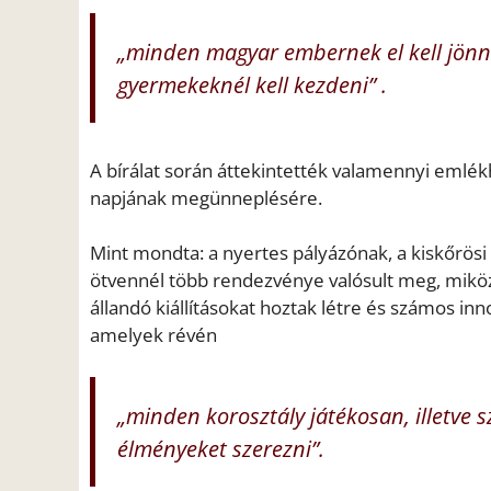
„minden magyar embernek el kell jönnie
gyermekeknél kell kezdeni” .
A bírálat során áttekintették valamennyi emlék
napjának megünneplésére.
Mint mondta: a nyertes pályázónak, a kiskőrö
ötvennél több rendezvénye valósult meg, miköz
állandó kiállításokat hoztak létre és számos inn
amelyek révén
„minden korosztály játékosan, illetve
élményeket szerezni”.