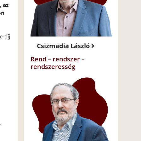
, az
ön
e-díj
Csizmadia László
Rend – rendszer –
rendszeresség
y