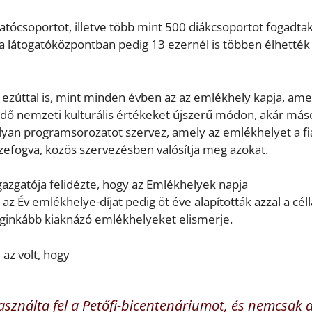
atócsoportot, illetve több mint 500 diákcsoportot fogadta
a látogatóközpontban pedig 13 ezernél is többen élhették
ezúttal is, mint minden évben az az emlékhely kapja, ame
dő nemzeti kulturális értékeket újszerű módon, akár más
olyan programsorozatot szervez, amely az emlékhelyet a fi
zefogva, közös szervezésben valósítja meg azokat.
azgatója felidézte, hogy az Emlékhelyek napja
 Év emlékhelye-díjat pedig öt éve alapították azzal a célla
eginkább kiaknázó emlékhelyeket elismerje.
az volt, hogy
sználta fel a Petőfi-bicentenáriumot, és nemcsak 