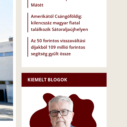
Mátét
Amerikától Csángóföldig:
kilencszáz magyar fiatal
találkozik Sátoraljaújhelyen
Az 50 forintos visszaváltási
díjakból 109 millió forintos
segítség gyűlt össze
KIEMELT BLOGOK