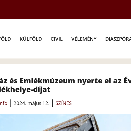
FÖLD
KÜLFÖLD
CIVIL
VÉLEMÉNY
DIASZPÓR
ház és Emlékmúzeum nyerte el az É
ékhelye-díjat
info
2024. május 12.
SZÍNES