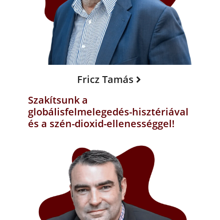
Fricz Tamás
Szakítsunk a
globálisfelmelegedés-hisztériával
és a szén-dioxid-ellenességgel!