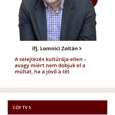
ifj. Lomnici Zoltán
A selejtezés kultúrája ellen –
avagy miért nem dobjuk el a
múltat, ha a jövő a tét
CÖF TV