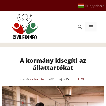
Kilépés
Hungarian
▼
a
tartalomba
Menü
A kormány kisegíti az
állattartókat
Szerző:
civilek.info
2025. május 15.
BELFÖLD