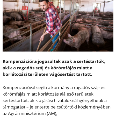
Kompenzációra jogosultak azok a sertéstartók,
akik a ragadós száj-és körömfájás miatt a
korlátozási területen vágósertést tartott.
Kompenzációval segíti a kormány a ragadós száj- és
körömfájás miatt korlátozás alá eső területek
sertéstartóit, akik a járási hivataloknál igényelhetik a
támogatást – jelentette be csütörtöki közleményében
az Agrárminisztérium (AM),