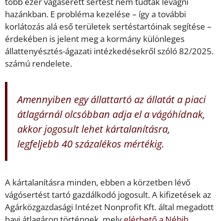
több ezer vágásérett sertést nem tudtak levágni
hazánkban. E probléma kezelése – így a további
korlátozás alá eső területek sertéstartóinak segítése –
érdekében is jelent meg a kormány különleges
állattenyésztés-ágazati intézkedésekről szóló 82/2025.
számú rendelete.
Amennyiben egy állattartó az állatát a piaci
átlagárnál olcsóbban adja el a vágóhídnak,
akkor jogosult lehet kártalanításra,
legfeljebb 40 százalékos mértékig.
A kártalanításra minden, ebben a körzetben lévő
vágósertést tartó gazdálkodó jogosult. A kifizetések az
Agárközgazdasági Intézet Nonprofit Kft. által megadott
havi átlagáron történnek, mely
elérhető a Nébih