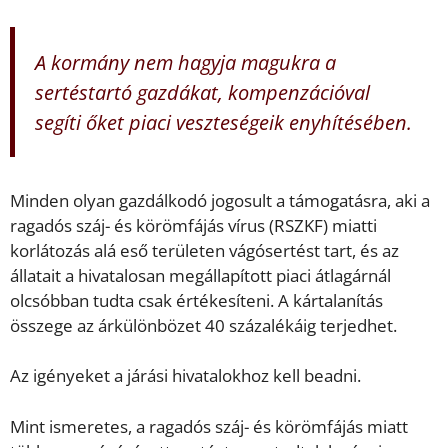
A kormány nem hagyja magukra a
sertéstartó gazdákat, kompenzációval
segíti őket piaci veszteségeik enyhítésében.
Minden olyan gazdálkodó jogosult a támogatásra, aki a
ragadós száj- és körömfájás vírus (RSZKF) miatti
korlátozás alá eső területen vágósertést tart, és az
állatait a hivatalosan megállapított piaci átlagárnál
olcsóbban tudta csak értékesíteni. A kártalanítás
összege az árkülönbözet 40 százalékáig terjedhet.
Az igényeket a járási hivatalokhoz kell beadni.
Mint ismeretes, a ragadós száj- és körömfájás miatt