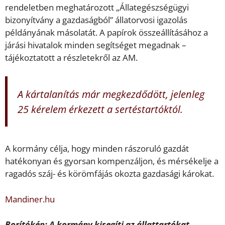
rendeletben meghatározott „Állategészségügyi
bizonyítvány a gazdaságból” állatorvosi igazolás
példányának másolatát. A papírok összeállításához a
járási hivatalok minden segítséget megadnak –
tájékoztatott a részletekről az AM.
A kártalanítás már megkezdődött, jelenleg
25 kérelem érkezett a sertéstartóktól.
A kormány célja, hogy minden rászoruló gazdát
hatékonyan és gyorsan kompenzáljon, és mérsékelje a
ragadós száj- és körömfájás okozta gazdasági károkat.
Mandiner.hu
Borítókép: A kormány kisegíti az állattartókat