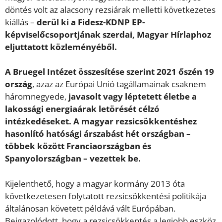
döntés volt az alacsony rezsiárak melletti következetes
kiállás –
derül ki a Fidesz-KDNP EP-
képviselőcsoportjának szerdai, Magyar Hírlaphoz
eljuttatott közleményéből.
A Bruegel Intézet összesítése szerint 2021 őszén 19
ország
, azaz az Európai Unió tagállamainak csaknem
háromnegyede,
javasolt vagy léptetett életbe a
lakossági energiaárak letörését célzó
intézkedéseket. A magyar rezsicsökkentéshez
hasonlító hatósági árszabást hét országban –
többek között Franciaországban és
Spanyolországban – vezettek be.
Kijelenthető, hogy a magyar kormány 2013 óta
következetesen folytatott rezsicsökkentési politikája
általánosan követett példává vált Európában.
Beigazolódott, hogy a rezsicsökkentés a legjobb eszköz