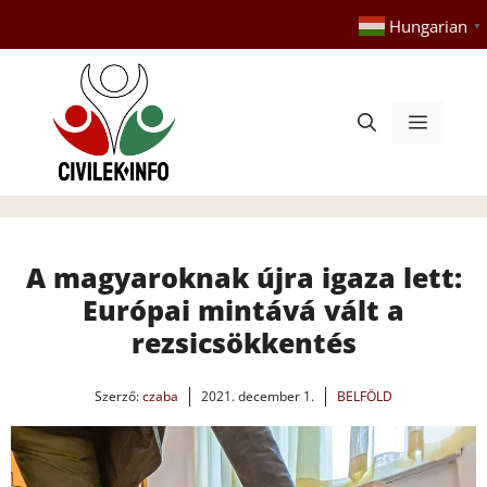
Kilépés
Hungarian
▼
a
tartalomba
Menü
A magyaroknak újra igaza lett:
Európai mintává vált a
rezsicsökkentés
Szerző:
czaba
2021. december 1.
BELFÖLD