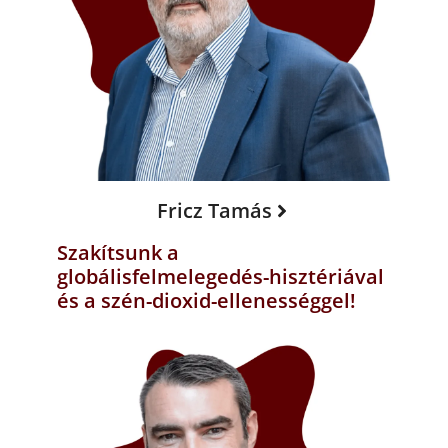
Fricz Tamás
Szakítsunk a
globálisfelmelegedés-hisztériával
és a szén-dioxid-ellenességgel!