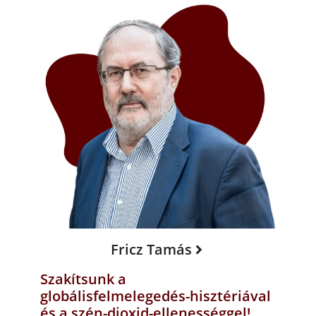
Fricz Tamás
Szakítsunk a
globálisfelmelegedés-hisztériával
és a szén-dioxid-ellenességgel!