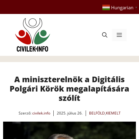
Kilépés
Hungarian
▼
a
tartalomba
Menü
A miniszterelnök a Digitális
Polgári Körök megalapítására
szólít
Szerző:
civilek.info
2025. július 26.
BELFÖLD
,
KIEMELT