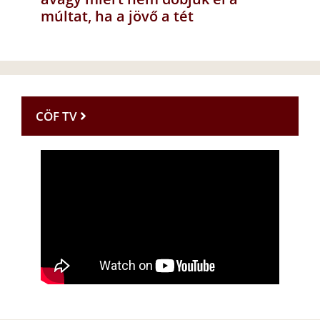
múltat, ha a jövő a tét
CÖF TV