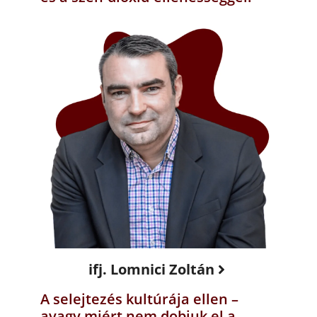
ifj. Lomnici Zoltán
A selejtezés kultúrája ellen –
avagy miért nem dobjuk el a