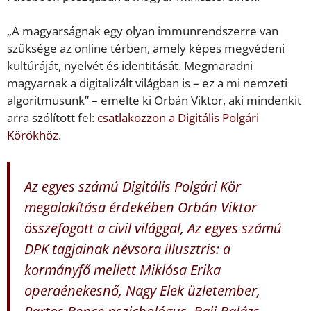
„A magyarságnak egy olyan immunrendszerre van
szüksége az online térben, amely képes megvédeni
kultúráját, nyelvét és identitását. Megmaradni
magyarnak a digitalizált világban is – ez a mi nemzeti
algoritmusunk” – emelte ki Orbán Viktor, aki mindenkit
arra szólított fel:
csatlakozzon a Digitális Polgári
Körökhöz
.
Az egyes számú Digitális Polgári Kör
megalakítása érdekében Orbán Viktor
összefogott a civil világgal, Az egyes számú
DPK tagjainak névsora illusztris: a
kormányfő mellett Miklósa Erika
operaénekesnő, Nagy Elek üzletember,
Partos Bence pszichológus, Baji Balázs