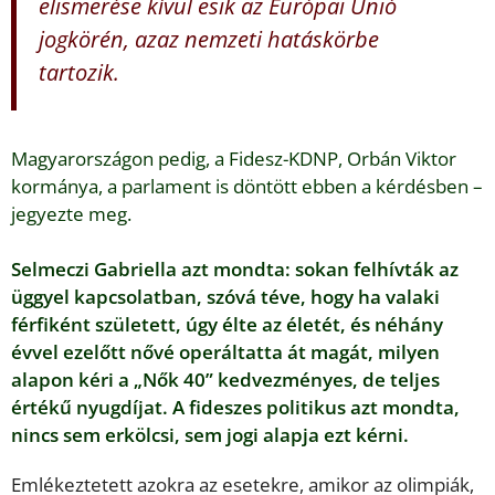
elismerése kívül esik az Európai Unió
jogkörén, azaz nemzeti hatáskörbe
tartozik.
Magyarországon pedig, a Fidesz-KDNP, Orbán Viktor
kormánya, a parlament is döntött ebben a kérdésben –
jegyezte meg.
Selmeczi Gabriella azt mondta: sokan felhívták az
üggyel kapcsolatban, szóvá téve, hogy ha valaki
férfiként született, úgy élte az életét, és néhány
évvel ezelőtt nővé operáltatta át magát, milyen
alapon kéri a „Nők 40” kedvezményes, de teljes
értékű nyugdíjat. A fideszes politikus azt mondta,
nincs sem erkölcsi, sem jogi alapja ezt kérni.
Emlékeztetett azokra az esetekre, amikor az olimpiák,