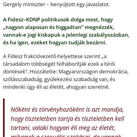
Gergely miniszter – benyújtott egy javaslatot.
A Fidesz–KDNP politikusok dolga most, hogy
„nagyon alaposan és higgadtan” megnézzék,
vannak-e jogi kiskapuk a jelenlegi szabályozásban,
és ha igen, ezeket hogyan tudják bezárni.
A Fidesz frakcióvezető-helyettese szerint „a
társadalom többségét felháborítják ezek a bírói
döntések”. Hozzátette: Magyarországon demokrácia,
szólásszabadság, gyülekezési szabadság van, és
mindenki úgy éli az életét, ahogyan szeretné.
Nőként és törvényhozóként is azt mondja,
hogy tiszteletben tartja és tiszteletben kell
tartani, valaki hogyan éli meg az életét,
milyenek a szexuális szokásai, de vannak