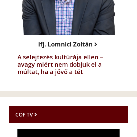
ifj. Lomnici Zoltán
A selejtezés kultúrája ellen –
avagy miért nem dobjuk el a
múltat, ha a jövő a tét
CÖF TV