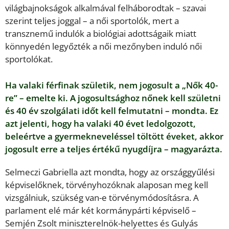
világbajnokságok alkalmával felháborodtak – szavai
szerint teljes joggal – a női sportolók, mert a
transznemű indulók a biológiai adottságaik miatt
könnyedén legyőzték a női mezőnyben induló női
sportolókat.
Ha valaki férfinak születik, nem jogosult a „Nők 40-
re” – emelte ki. A jogosultsághoz nőnek kell születni
és 40 év szolgálati időt kell felmutatni – mondta. Ez
azt jelenti, hogy ha valaki 40 évet ledolgozott,
beleértve a gyermekneveléssel töltött éveket, akkor
jogosult erre a teljes értékű nyugdíjra – magyarázta.
Selmeczi Gabriella azt mondta, hogy az országgyűlési
képviselőknek, törvényhozóknak alaposan meg kell
vizsgálniuk, szükség van-e törvénymódosításra. A
parlament elé már két kormánypárti képviselő –
Semjén Zsolt miniszterelnök-helyettes és Gulyás