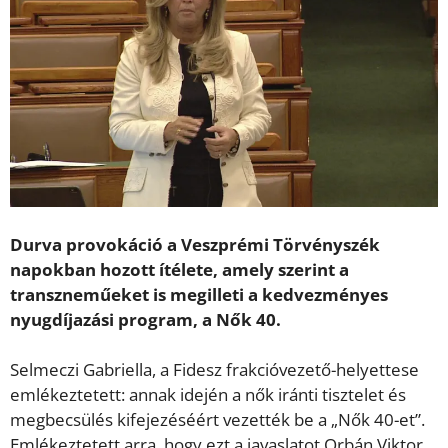
Durva provokáció a Veszprémi Törvényszék
napokban hozott ítélete, amely szerint a
transzneműeket is megilleti a kedvezményes
nyugdíjazási program, a Nők 40.
Selmeczi Gabriella, a Fidesz frakcióvezető-helyettese
emlékeztetett: annak idején a nők iránti tisztelet és
megbecsülés kifejezéséért vezették be a „Nők 40-et”.
Emlékeztetett arra, hogy ezt a javaslatot Orbán Viktor