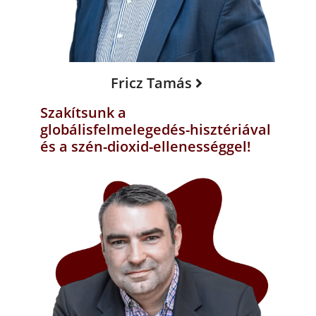
Fricz Tamás
Szakítsunk a
globálisfelmelegedés-hisztériával
és a szén-dioxid-ellenességgel!