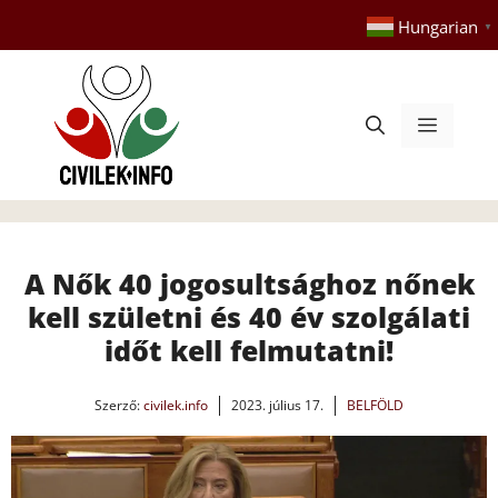
Kilépés
Hungarian
▼
a
tartalomba
Menü
A Nők 40 jogosultsághoz nőnek
kell születni és 40 év szolgálati
időt kell felmutatni!
Szerző:
civilek.info
2023. július 17.
BELFÖLD