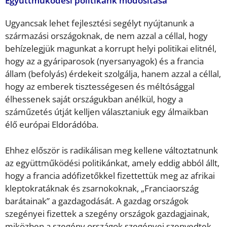
Együttműködési politikánk módosítása
Ugyancsak lehet fejlesztési segélyt nyújtanunk a
származási országoknak, de nem azzal a céllal, hogy
behízelegjük magunkat a korrupt helyi politikai elitnél,
hogy az a gyáriparosok (nyersanyagok) és a francia
állam (befolyás) érdekeit szolgálja, hanem azzal a céllal,
hogy az emberek tisztességesen és méltósággal
élhessenek saját országukban anélkül, hogy a
száműzetés útját kelljen választaniuk egy álmaikban
élő európai Eldorádóba.
Ehhez először is radikálisan meg kellene változtatnunk
az együttműködési politikánkat, amely eddig abból állt,
hogy a francia adófizetőkkel fizettettük meg az afrikai
kleptokratáknak és zsarnokoknak, „Franciaország
barátainak” a gazdagodását. A gazdag országok
szegényei fizettek a szegény országok gazdagjainak,
miközben a szegény országok szegényei szenvedtek,