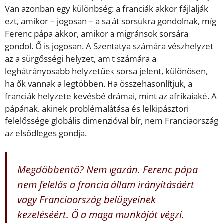
Van azonban egy különbség: a franciák akkor fájlalják
ezt, amikor – jogosan – a saját sorsukra gondolnak, míg
Ferenc pápa akkor, amikor a migránsok sorsára
gondol. Ő is jogosan. A Szentatya számára vészhelyzet
az a sürgősségi helyzet, amit számára a
leghátrányosabb helyzetűek sorsa jelent, különösen,
ha ők vannak a legtöbben. Ha összehasonlítjuk, a
franciák helyzete kevésbé drámai, mint az afrikaiaké. A
pápának, akinek problémalátása és lelkipásztori
felelőssége globális dimenzióval bír, nem Franciaország
az elsődleges gondja.
Megdöbbentő? Nem igazán. Ferenc pápa
nem felelős a francia állam irányításáért
vagy Franciaország belügyeinek
kezeléséért. Ő a maga munkáját végzi.