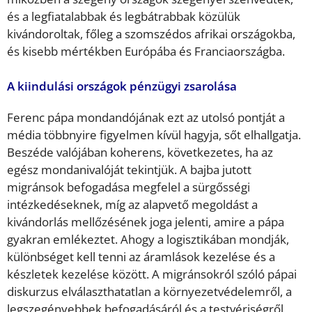
és a legfiatalabbak és legbátrabbak közülük
kivándoroltak, főleg a szomszédos afrikai országokba,
és kisebb mértékben Európába és Franciaországba.
A kiindulási országok pénzügyi zsarolása
Ferenc pápa mondandójának ezt az utolsó pontját a
média többnyire figyelmen kívül hagyja, sőt elhallgatja.
Beszéde valójában koherens, következetes, ha az
egész mondanivalóját tekintjük. A bajba jutott
migránsok befogadása megfelel a sürgősségi
intézkedéseknek, míg az alapvető megoldást a
kivándorlás mellőzésének joga jelenti, amire a pápa
gyakran emlékeztet. Ahogy a logisztikában mondják,
különbséget kell tenni az áramlások kezelése és a
készletek kezelése között. A migránsokról szóló pápai
diskurzus elválaszthatatlan a környezetvédelemről, a
legszegényebbek befogadásáról és a testvériségről