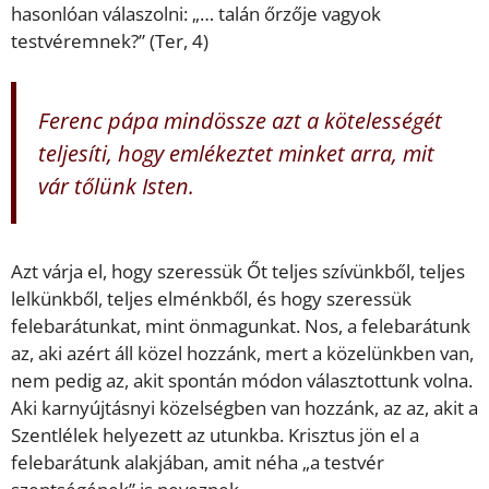
hasonlóan válaszolni: „… talán őrzője vagyok
testvéremnek?” (Ter, 4)
Ferenc pápa mindössze azt a kötelességét
teljesíti, hogy emlékeztet minket arra, mit
vár tőlünk Isten.
Azt várja el, hogy szeressük Őt teljes szívünkből, teljes
lelkünkből, teljes elménkből, és hogy szeressük
felebarátunkat, mint önmagunkat. Nos, a felebarátunk
az, aki azért áll közel hozzánk, mert a közelünkben van,
nem pedig az, akit spontán módon választottunk volna.
Aki karnyújtásnyi közelségben van hozzánk, az az, akit a
Szentlélek helyezett az utunkba. Krisztus jön el a
felebarátunk alakjában, amit néha „a testvér