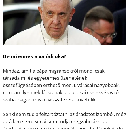
De mi ennek a valódi oka?
Mindaz, amit a pápa migránsokról mond, csak
társadalmi és egyetemes üzenetének
összefüggésében érthető meg. Elvárásai nagyobbak,
mint amilyennek látszanak: a politikai cselekvés valódi
szabadságához való visszatérést követelik.
Senki sem tudja feltartóztatni az áradatot izomból, még
az állam sem. Senki sem tudja megzabolázni az
áradatot, senki sem tudja megállítani a hullámokat, de