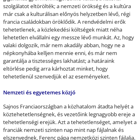
szolgálatot eltörölték; a nemzeti örökség és a kultúra
már csak a kulturálisan előnyös helyzetben lévő, régi
francia családokban öröklődik. A rendvédelmi erők
tehetetlenek, a közlekedési költségek miatt néha
lehetetlen elvállalni egy messze lévő munkát. Az, hogy
valaki dolgozik, már nem akadály abban, hogy ne a
népkonyhába kelljen mennie enni, és már nem
garantálja a tisztességes lakhatást; a határaink
eltörlése pedig arra kárhoztat minket, hogy
tehetetlenül szenvedjük el az eseményeket.
Nemzeti és egyetemes közjó
Sajnos Franciaországban a közhatalom átadta helyét a
köztehetetlenségnek, és vezetőink legnagyobb ereje a
tehetetlenségi erejük. Azt a tehetetlenséget, amelyet a
franciák nemzeti szinten nap mint nap fájlalnak és
elszenvednek, Ferenc pápa nemzetközi szinten fájlalja.