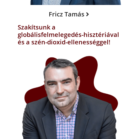
Fricz Tamás
Szakítsunk a
globálisfelmelegedés-hisztériával
és a szén-dioxid-ellenességgel!