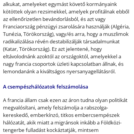
alkukat, amelyeket egymást követő kormányaink
kötöttek olyan rezsimekkel, amelyek profitálnak ebből
az ellenőrizetlen bevándorlásból, és azt vagy
Franciaország pénzügyi zsarolására használják (Algéria,
Tunézia, Törökország), vagy/és arra, hogy a muszlimok
radikalizálása révén destabilizálják társadalmunkat
(Katar, Törökország). Ez azt jelentené, hogy
eltávolodnánk azoktól az országoktól, amelyekkel a
nagy francia csoportok üzleti kapcsolatban állnak, és
lemondanánk a kiváltságos nyersanyagellátásról.
A csempészhálózatok felszámolása
A francia állam csak ezen az áron tudna olyan politikát
megvalósítani, amely felszámolja a rabszolga-
kereskedő, emberkínzó, titkos embercsempészek
hálózatát, akik miatt a migránsok inkább a Földközi-
tengerbe fulladást kockáztatják, mintsem