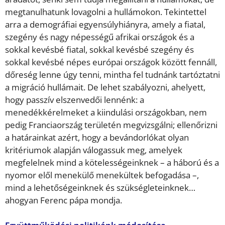
megtanulhatunk lovagolni a hullámokon. Tekintettel
arra a demográfiai egyensúlyhiányra, amely a fiatal,
szegény és nagy népességű afrikai országok és a
sokkal kevésbé fiatal, sokkal kevésbé szegény és
sokkal kevésbé népes európai országok között fennáll,
dőreség lenne úgy tenni, mintha fel tudnánk tartóztatni
a migráció hullámait. De lehet szabályozni, ahelyett,
hogy passzív elszenvedői lennénk: a
menedékkérelmeket a kiindulási országokban, nem
pedig Franciaország területén megvizsgálni; ellenőrizni
a határainkat azért, hogy a bevándorlókat olyan
kritériumok alapján válogassuk meg, amelyek
megfelelnek mind a kötelességeinknek – a háború és a
nyomor elől menekülő menekültek befogadása –,
mind a lehetőségeinknek és szükségleteinknek…
ahogyan Ferenc pápa mondja.