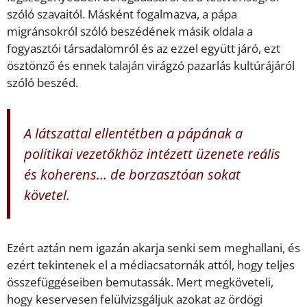
szóló szavaitól. Másként fogalmazva, a pápa
migránsokról szóló beszédének másik oldala a
fogyasztói társadalomról és az ezzel együtt járó, ezt
ösztönző és ennek talaján virágzó pazarlás kultúrájáról
szóló beszéd.
A látszattal ellentétben a pápának a
politikai vezetőkhöz intézett üzenete reális
és koherens… de borzasztóan sokat
követel.
Ezért aztán nem igazán akarja senki sem meghallani, és
ezért tekintenek el a médiacsatornák attól, hogy teljes
összefüggéseiben bemutassák. Mert megköveteli,
hogy keservesen felülvizsgáljuk azokat az ördögi