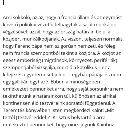
Ami sokkoló, az az, hogy a francia állam és az egymást
követő politikai vezetői felhagytak a saját munkájuk
végzésével: azzal, hogy az ország határain belül a
közjóért munkálkodjanak. Az viszont teljesen normális,
hogy Ferenc pápa nem szigorúan nemzeti, és főleg
nem francia szempontból tekint a közjóra. A közjót az
egész emberiség (migránsok, környezet, perifériák)
szempontjából vizsgálja, mert ő a katolikus – ez a
kifejezés egyetemeset jelent – egyház pápája és nem
egy gallikán egyházé. Ebben a minőségében
emlékeztet bennünket arra, hogy saját sorsunkra nem
tekinthetünk a határainkon túl, különösen az afrikai
kontinensen élő testvéreink sorsától függetlenül. A
Teremtés könyvében Isten megkérdezi Káint: „Mit
tettél [testvéreddel]?” Krisztus helytartója arra
emlékeztet bennünket, hogy nincs jogunk Káinhoz