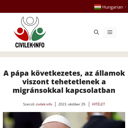
Kilépés
Hungarian
▼
a
tartalomba
Menü
A pápa következetes, az államok
viszont tehetetlenek a
migránsokkal kapcsolatban
Szerző:
civilek.info
2023. október 29.
HITÉLET