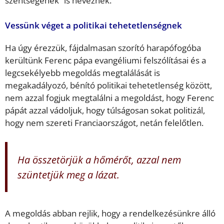
szentségének” is neveznek.
Vessünk véget a politikai tehetetlenségnek
Ha úgy érezzük, fájdalmasan szorító harapófogóba
kerültünk Ferenc pápa evangéliumi felszólításai és a
legcsekélyebb megoldás megtalálását is
megakadályozó, bénító politikai tehetetlenség között,
nem azzal fogjuk megtalálni a megoldást, hogy Ferenc
pápát azzal vádoljuk, hogy túlságosan sokat politizál,
hogy nem szereti Franciaországot, netán felelőtlen.
Ha összetörjük a hőmérőt, azzal nem
szüntetjük meg a lázat.
A megoldás abban rejlik, hogy a rendelkezésünkre álló