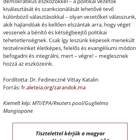
demokratikus eszközökkel – a politikai vezetők
kiválasztását és szankcionálását lehetővé tevő
különböző választásokkal – olyan vezetőket válasszunk,
akik hajlandóak és kellően elszántak arra, hogy véget
vessenek a bénító és kétségbeejtő politikai
tehetetlenségnek. Csak így leszünk képesek menekült
testvéreinket életképes, felelős és evangéliumi módon
befogadni és integrálni, mert – végre! – meglesznek
hozzá az eszközeink.
Fordította: Dr. Fedineczné Vittay Katalin
Forrás:
fr.aleteia.org/zarandok.ma
Kiemelt kép: MTI/EPA/Reuters pool/Guglielmo
Mangiapane
Tisztelettel kérjük a magyar