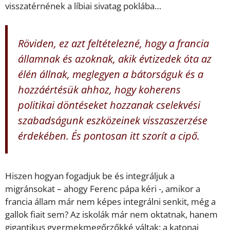
visszatérnének a líbiai sivatag poklába…
Röviden, ez azt feltételezné, hogy a francia
államnak és azoknak, akik évtizedek óta az
élén állnak, meglegyen a bátorságuk és a
hozzáértésük ahhoz, hogy koherens
politikai döntéseket hozzanak cselekvési
szabadságunk eszközeinek visszaszerzése
érdekében. És pontosan itt szorít a cipő.
Hiszen hogyan fogadjuk be és integráljuk a
migránsokat – ahogy Ferenc pápa kéri -, amikor a
francia állam már nem képes integrálni senkit, még a
gallok fiait sem? Az iskolák már nem oktatnak, hanem
gigantikus gyermekmegőrzőkké váltak; a katonai