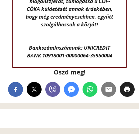
magánszférát, támogassa a CÖF-
CÖKA küldetését annak érdekében,
hogy még eredményesebben, együtt
szolgálhassuk a közjót!
Bankszámlaszámunk: UNICREDIT
BANK 10918001-00000064-35950004
Oszd meg!