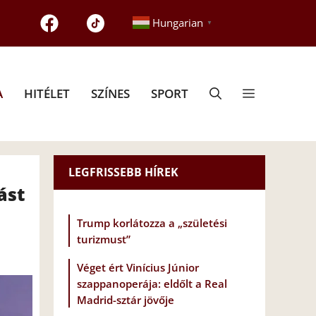
Hungarian
▼
A
HITÉLET
SZÍNES
SPORT
LEGFRISSEBB HÍREK
ást
Trump korlátozza a „születési
turizmust”
Véget ért Vinícius Júnior
szappanoperája: eldőlt a Real
Madrid-sztár jövője