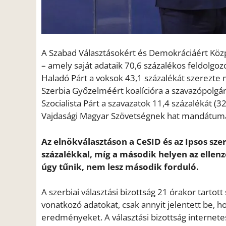
A Szabad Választásokért és Demokráciáért Közp
– amely saját adataik 70,6 százalékos feldolgoz
Haladó Párt a voksok 43,1 százalékát szerezte
Szerbia Győzelméért koalícióra a szavazópolgár
Szocialista Párt a szavazatok 11,4 százalékát 
Vajdasági Magyar Szövetségnek hat mandátuma 
Az elnökválasztáson a CeSID és az Ipsos sze
százalékkal, míg a második helyen az ellenz
úgy tűnik, nem lesz második forduló.
A szerbiai választási bizottság 21 órakor tartott
vonatkozó adatokat, csak annyit jelentett be, h
eredményeket. A választási bizottság internete