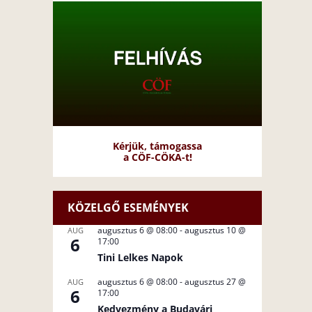
Kérjük, támogassa
a CÖF-CÖKA-t!
KÖZELGŐ ESEMÉNYEK
augusztus 6 @ 08:00
-
augusztus 10 @
AUG
6
17:00
Tini Lelkes Napok
augusztus 6 @ 08:00
-
augusztus 27 @
AUG
6
17:00
Kedvezmény a Budavári