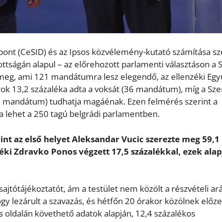
ont (CeSID) és az Ipsos közvélemény-kutató számítása sz
ottságán alapul – az előrehozott parlamenti választáson a 
 meg, ami 121 mandátumra lesz elegendő, az ellenzéki Egy
ok 13,2 százaléka adta a voksát (36 mandátum), míg a Sze
(32 mandátum) tudhatja magáénak. Ezen felmérés szerint a
lehet a 250 tagú belgrádi parlamentben.
rint az első helyet Aleksandar Vucic szerezte meg 59,1
éki Zdravko Ponos végzett 17,5 százalékkal, ezek ala
 sajtótájékoztatót, ám a testület nem közölt a részvételi ar
ogy lezárult a szavazás, és hétfőn 20 órakor közölnek előz
s oldalán követhető adatok alapján, 12,4 százalékos