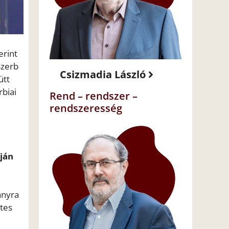
erint
Szerb
Csizmadia László
ütt
rbiai
Rend – rendszer –
rendszeresség
pján
ányra
etes