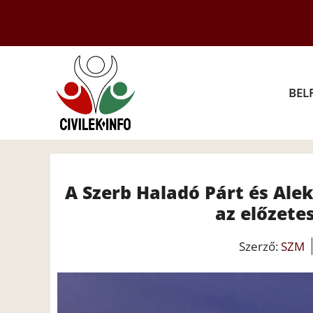
Kilépés
a
tartalomba
BEL
A Szerb Haladó Párt és Ale
az előzete
Szerző:
SZM