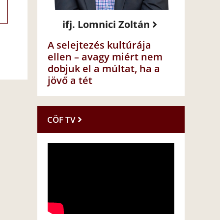
ifj. Lomnici Zoltán
A selejtezés kultúrája
ellen – avagy miért nem
dobjuk el a múltat, ha a
jövő a tét
CÖF TV