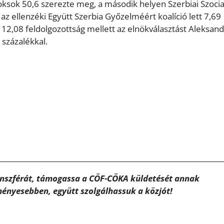
oksok 50,6 szerezte meg, a második helyen Szerbiai Szocia
az ellenzéki Együtt Szerbia Győzelméért koalíció lett 7,69
nt 12,08 feldolgozottság mellett az elnökválasztást Aleksan
százalékkal.
ánszférát, támogassa a CÖF-CÖKA küldetését annak
ényesebben, együtt szolgálhassuk a közjót!