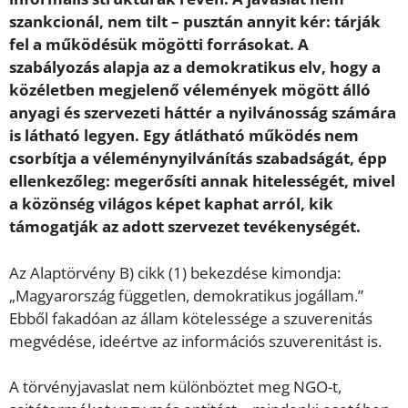
szankcionál, nem tilt – pusztán annyit kér: tárják
fel a működésük mögötti forrásokat. A
szabályozás alapja az a demokratikus elv, hogy a
közéletben megjelenő vélemények mögött álló
anyagi és szervezeti háttér a nyilvánosság számára
is látható legyen. Egy átlátható működés nem
csorbítja a véleménynyilvánítás szabadságát, épp
ellenkezőleg: megerősíti annak hitelességét, mivel
a közönség világos képet kaphat arról, kik
támogatják az adott szervezet tevékenységét.
Az Alaptörvény B) cikk (1) bekezdése kimondja:
„Magyarország független, demokratikus jogállam.”
Ebből fakadóan az állam kötelessége a szuverenitás
megvédése, ideértve az információs szuverenitást is.
A törvényjavaslat nem különböztet meg NGO-t,