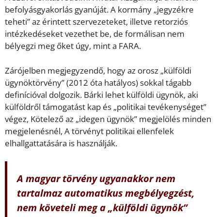
befolyásgyakorlás gyanúját. A kormány „jegyzékre
teheti” az érintett szervezeteket, illetve retorziós
intézkedéseket vezethet be, de formálisan nem
bélyegzi meg őket úgy, mint a FARA.
Zárójelben megjegyzendő, hogy az orosz „külföldi
ügynöktörvény” (2012 óta hatályos) sokkal tágabb
definícióval dolgozik. Bárki lehet külföldi ügynök, aki
külföldről támogatást kap és „politikai tevékenységet”
végez, Kötelező az „idegen ügynök” megjelölés minden
megjelenésnél, A törvényt politikai ellenfelek
elhallgattatására is használják.
A magyar törvény ugyanakkor nem
tartalmaz automatikus megbélyegzést,
nem követeli meg a „külföldi ügynök”