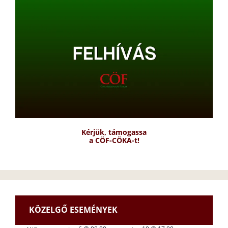
Kérjük, támogassa
a CÖF-CÖKA-t!
KÖZELGŐ ESEMÉNYEK