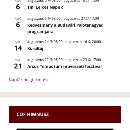
augusztus 6 @ 08:00
-
augusztus 10 @ 17:00
AUG
6
Tini Lelkes Napok
augusztus 6 @ 08:00
-
augusztus 27 @ 17:00
AUG
6
Kedvezmény a Budavári Palotanegyed
programjaira
augusztus 14 @ 08:00
-
augusztus 16 @ 20:00
AUG
14
Kurultáj
augusztus 21 @ 08:00
-
augusztus 23 @ 17:00
AUG
21
Arcus Temporum művészeti fesztivál
Naptár megtekintése
CÖF HIMNUSZ