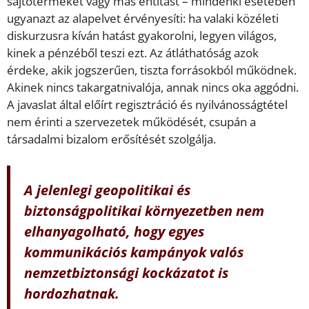
sajtóterméket vagy más entitást – mindenki esetében
ugyanazt az alapelvet érvényesíti: ha valaki közéleti
diskurzusra kíván hatást gyakorolni, legyen világos,
kinek a pénzéből teszi ezt. Az átláthatóság azok
érdeke, akik jogszerűen, tiszta forrásokból működnek.
Akinek nincs takargatnivalója, annak nincs oka aggódni.
A javaslat által előírt regisztráció és nyilvánosságtétel
nem érinti a szervezetek működését, csupán a
társadalmi bizalom erősítését szolgálja.
A jelenlegi geopolitikai és
biztonságpolitikai környezetben nem
elhanyagolható, hogy egyes
kommunikációs kampányok valós
nemzetbiztonsági kockázatot is
hordozhatnak.