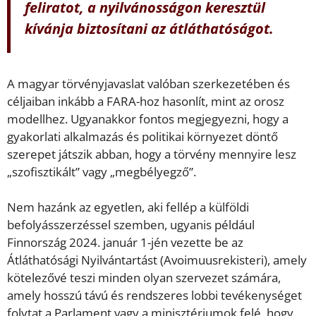
feliratot, a nyilvánosságon keresztül
kívánja biztosítani az átláthatóságot.
A magyar törvényjavaslat valóban szerkezetében és
céljaiban inkább a FARA-hoz hasonlít, mint az orosz
modellhez. Ugyanakkor fontos megjegyezni, hogy a
gyakorlati alkalmazás és politikai környezet döntő
szerepet játszik abban, hogy a törvény mennyire lesz
„szofisztikált” vagy „megbélyegző”.
Nem hazánk az egyetlen, aki fellép a külföldi
befolyásszerzéssel szemben, ugyanis például
Finnország 2024. január 1-jén vezette be az
Átláthatósági Nyilvántartást (Avoimuusrekisteri), amely
kötelezővé teszi minden olyan szervezet számára,
amely hosszú távú és rendszeres lobbi tevékenységet
folytat a Parlament vagy a minisztériumok felé, hogy