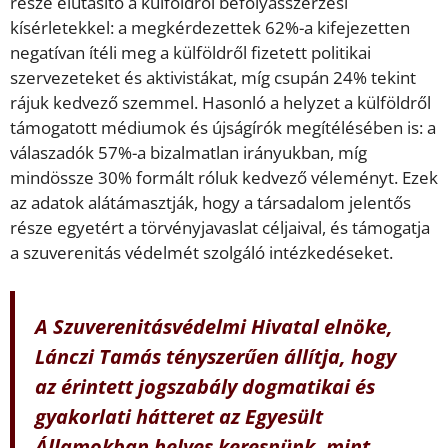
része elutasító a külföldről befolyásszerzési
kísérletekkel: a megkérdezettek 62%-a kifejezetten
negatívan ítéli meg a külföldről fizetett politikai
szervezeteket és aktivistákat, míg csupán 24% tekint
rájuk kedvező szemmel. Hasonló a helyzet a külföldről
támogatott médiumok és újságírók megítélésében is: a
válaszadók 57%-a bizalmatlan irányukban, míg
mindössze 30% formált róluk kedvező véleményt. Ezek
az adatok alátámasztják, hogy a társadalom jelentős
része egyetért a törvényjavaslat céljaival, és támogatja
a szuverenitás védelmét szolgáló intézkedéseket.
A Szuverenitásvédelmi Hivatal elnöke,
Lánczi Tamás tényszerűen állítja, hogy
az érintett jogszabály dogmatikai és
gyakorlati hátteret az Egyesült
Államokban helyes keresnünk, mint