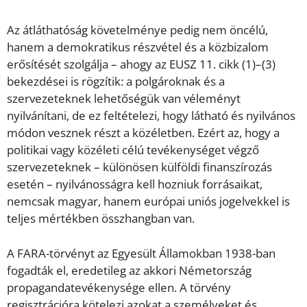
Az átláthatóság követelménye pedig nem öncélú,
hanem a demokratikus részvétel és a közbizalom
erősítését szolgálja – ahogy az EUSZ 11. cikk (1)–(3)
bekezdései is rögzítik: a polgároknak és a
szervezeteknek lehetőségük van véleményt
nyilvánítani, de ez feltételezi, hogy látható és nyilvános
módon vesznek részt a közéletben. Ezért az, hogy a
politikai vagy közéleti célú tevékenységet végző
szervezeteknek – különösen külföldi finanszírozás
esetén – nyilvánosságra kell hozniuk forrásaikat,
nemcsak magyar, hanem európai uniós jogelvekkel is
teljes mértékben összhangban van.
A FARA-törvényt az Egyesült Államokban 1938-ban
fogadták el, eredetileg az akkori Németország
propagandatevékenysége ellen. A törvény
regisztrációra kötelezi azokat a személyeket és