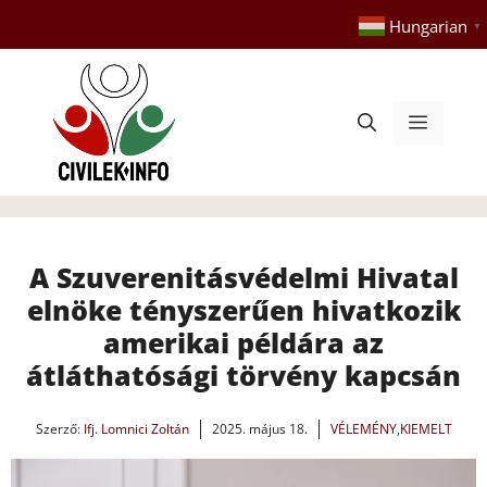
Kilépés
Hungarian
▼
a
tartalomba
Menü
A Szuverenitásvédelmi Hivatal
elnöke tényszerűen hivatkozik
amerikai példára az
átláthatósági törvény kapcsán
Szerző:
Ifj. Lomnici Zoltán
2025. május 18.
VÉLEMÉNY
,
KIEMELT