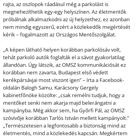
rajta, az oszlopok ráadásul még a parkolást is
megnehezíthetik egy-egy helyszínen. Az életmentők
próbálnak alkalmazkodni az új helyzethez, ez azonban
nem mindig egyszerű, ezért a közlekedők megértését
kérik – fogalmazott az Országos Mentőszolgálat.
„A képen látható helyen korábban parkolósáv volt,
tehát parkoló autók foglalták el a sávot gyakorlatilag
állandóan. Úgy látszik, az OMSZ kommunikációsát ez
korábban nem zavarta, Budapest első védett
kerékpársávjai most viszont igen” – írta a Facebook-
oldalán Balogh Samu. Karácsony Gergely
kabinetfőnöke közölte: „csak remélni tudjuk, hogy a
mentőket senki nem akarja majd belerángatni a
kampányba. Még akkor sem, ha Győrfi Pál, az OMSZ
szóvivője korábban Tarlós István mellett kampányolt.”
„Természetesen a legfontosabb a biztonság mind az
életmentés, mind a közlekedés kapcsán. Megkértem