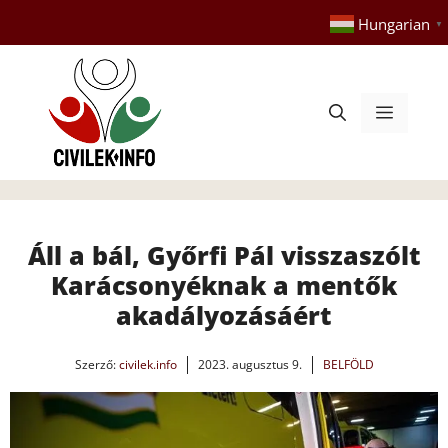
Kilépés
Hungarian
▼
a
tartalomba
Menü
Áll a bál, Győrfi Pál visszaszólt
Karácsonyéknak a mentők
akadályozásáért
Szerző:
civilek.info
2023. augusztus 9.
BELFÖLD