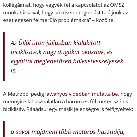
kollégáimat, hogy vegyék fel a kapcsolatot az OMSZ
munkatársaival, hogy közösen megoldást találjunk az
esetlegesen felmerülő problémákra” – közölte.
Az Üllői úton júliusban kialakított
biciklisávok nagy dugókat okoznak, és
egyúttal meglehetősen balesetveszélyesek
is.
A Metropol pedig
látványos videóban mutatta be
, hogy
mennyire kihasználatlan a három és fél méter széles
biciklisáv. Ráaádsul egy másik jelenségre is felfigyeltek:
a sávot majdnem több motoros használja,