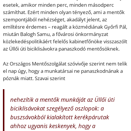
esetek, amikor minden perc, minden másodperc
számíthat. Ezért minden olyan tényező, ami a mentők
szempontjából nehézséget, akadályt jelent, az
említésre érdemes – reagált a közmédiának Győrfi Pál,
miután Balogh Samu, a fővárosi önkormányzat
közlekedéspolitikáért felelős kabinetfőnöke visszaszólt
az Üllői úti biciklisávokra panaszkodó mentősöknek.
Az Országos Mentőszolgálat szóvivője szerint nem telik
el nap úgy, hogy a munkatársai ne panaszkodnának a
póznák miatt. Szavai szerint
nehezítik a mentők munkáját az Üllői úti
biciklisávokat szegélyező oszlopok: a
buszsávokból kialakított kerékpárutak
ahhoz ugyanis keskenyek, hogy a