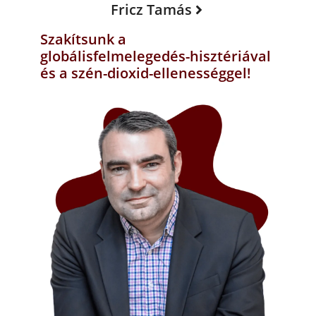
Fricz Tamás
Szakítsunk a
globálisfelmelegedés-hisztériával
és a szén-dioxid-ellenességgel!