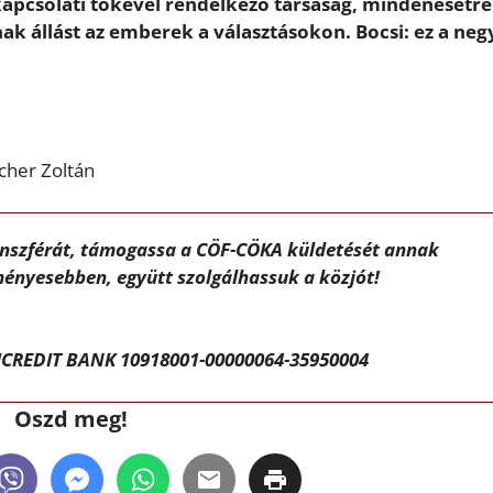
kapcsolati tőkével rendelkező társaság, mindenesetre
k állást az emberek a választásokon. Bocsi: ez a neg
scher Zoltán
ánszférát, támogassa a CÖF-CÖKA küldetését annak
ényesebben, együtt szolgálhassuk a közjót!
CREDIT BANK 10918001-00000064-35950004
Oszd meg!