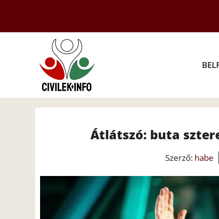
Kilépés
a
tartalomba
BEL
Átlátszó: buta szte
Szerző:
habe