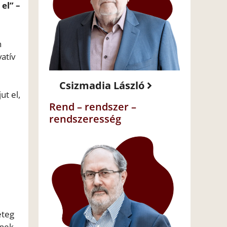
el” –
n
atív
Csizmadia László
ut el,
Rend – rendszer –
rendszeresség
éteg
nnek