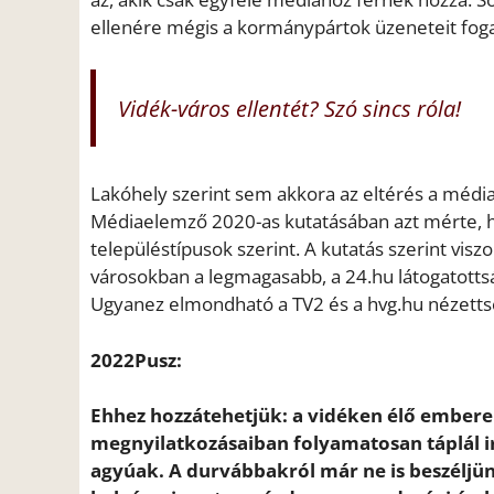
ellenére mégis a kormánypártok üzeneteit foga
Vidék-város ellentét? Szó sincs róla!
Lakóhely szerint sem akkora az eltérés a média
Médiaelemző 2020-as kutatásában azt mérte, h
településtípusok szerint. A kutatás szerint vis
városokban a legmagasabb, a 24.hu látogatottsá
Ugyanez elmondható a TV2 és a hvg.hu nézettsé
2022Pusz:
Ehhez hozzátehetjük: a vidéken élő emberek 
megnyilatkozásaiban folyamatosan táplál 
agyúak. A durvábbakról már ne is beszéljün