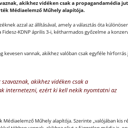
zavaznak, akikhez vidéken csak a propagandamédia jut 
rték Médiaelemző Műhely alapítója.
zéknek azzal az állításával, amely a választás óta különöse
a Fidesz-KDNP április 3-i, kétharmados győzelme a konzerv
lag kevesen vannak, akikhez valóban csak egyféle hírforrás j
k szavaznak, akikhez vidéken csak a
internetezni, ezért ki kell nekik nyomtatni az
 Médiaelemző Műhely alapítója. Szerinte „valójában kis r
kkal többen vannak, akikhez eljut a független média is, e