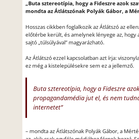
„Buta sztereotípia, hogy a Fideszre azok s
mondta az Átlátszónak Polyák Gábor, a Mé
Hosszas cikkben foglalkozik az Átlátszó az ellen
előtérbe került, és amelynek lényege az, hogy 
sajtó „túlsúlyával” magyarázható.
Az Átlátszó ezzel kapcsolatban azt írja: viszony
ez még a kistelepülésekre sem ez a jellemző.
Buta sztereotípia, hogy a Fideszre azo
propagandamédia jut el, és nem tudnak 
internetet”
– mondta az Átlátszónak Polyák Gábor, a Mérték
az, akik csak egyféle médiához férnek hozzá. So