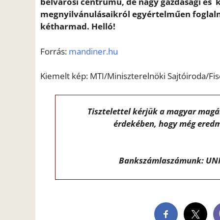
belvárosi centrumú, de nagy gazdasági és 
megnyilvánulásaikról egyértelműen foglalna
kétharmad. Helló!
Forrás:
mandiner.hu
Kiemelt kép: MTI/Miniszterelnöki Sajtóiroda/Fi
Tisztelettel kérjük a magyar mag
érdekében, hogy még eredm
Bankszámlaszámunk: UNI