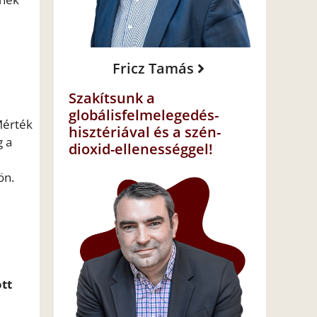
Fricz Tamás
Szakítsunk a
globálisfelmelegedés-
Mérték
hisztériával és a szén-
g a
dioxid-ellenességgel!
ön.
tt