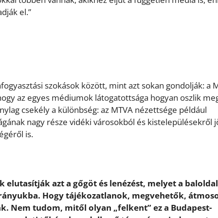
dják el.”
fogyasztási szokások között, mint azt sokan gondolják: a 
ogy az egyes médiumok látogatottsága hogyan oszlik me
zonylag csekély a különbség: az MTVA nézettsége például
gának nagy része vidéki városokból és kistelepülésekről j
géről is.
elutasítják azt a gőgöt és lenézést, melyet a baloldal
irányukba. Hogy tájékozatlanok, megvehetők, átmoso
k. Nem tudom, mitől olyan „felkent” ez a Budapest-