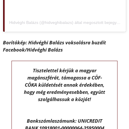
Hidvéghi Balázs (@hidveghibalazs) által megosztott bejegyzés
Borítókép: Hidvéghi Balázs voksolásra buzdít
Facebook/Hidvéghi Balázs
Tisztelettel kérjük a magyar
magánszférát, támogassa a CÖF-
CÖKA küldetését annak érdekében,
hogy még eredményesebben, együtt
szolgálhassuk a közjót!
Bankszámlaszámunk: UNICREDIT
BANK 10918001-00000064-35950004