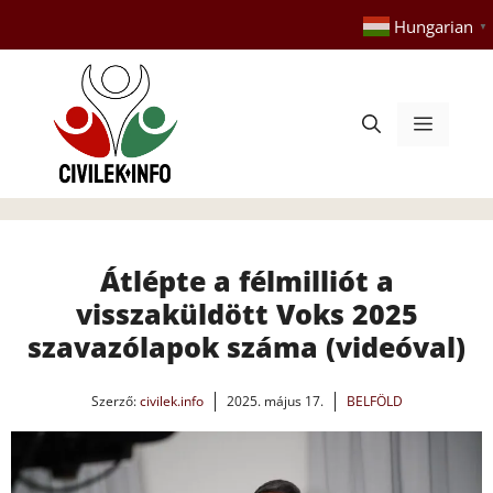
Kilépés
Hungarian
▼
a
tartalomba
Menü
Átlépte a félmilliót a
visszaküldött Voks 2025
szavazólapok száma (videóval)
Szerző:
civilek.info
2025. május 17.
BELFÖLD