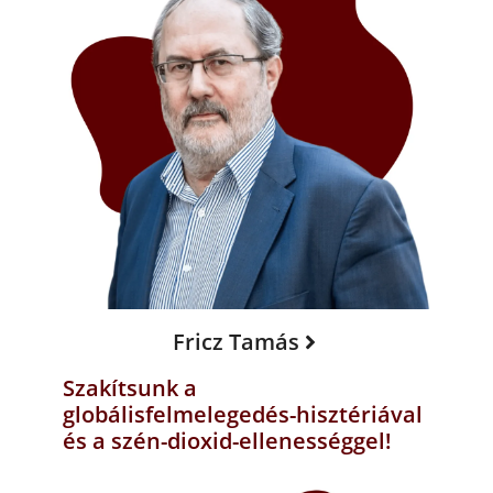
Fricz Tamás
Szakítsunk a
globálisfelmelegedés-hisztériával
és a szén-dioxid-ellenességgel!