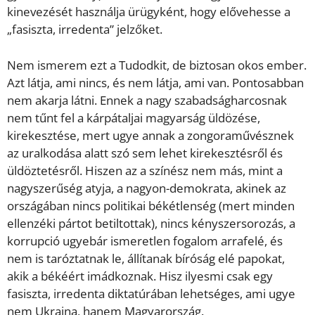
kinevezését használja ürügyként, hogy elővehesse a
„fasiszta, irredenta” jelzőket.
Nem ismerem ezt a Tudodkit, de biztosan okos ember.
Azt látja, ami nincs, és nem látja, ami van. Pontosabban
nem akarja látni. Ennek a nagy szabadságharcosnak
nem tűnt fel a kárpátaljai magyarság üldözése,
kirekesztése, mert ugye annak a zongoraművésznek
az uralkodása alatt szó sem lehet kirekesztésről és
üldöztetésről. Hiszen az a színész nem más, mint a
nagyszerűség atyja, a nagyon-demokrata, akinek az
országában nincs politikai békétlenség (mert minden
ellenzéki pártot betiltottak), nincs kényszersorozás, a
korrupció ugyebár ismeretlen fogalom arrafelé, és
nem is taróztatnak le, állítanak bíróság elé papokat,
akik a békéért imádkoznak. Hisz ilyesmi csak egy
fasiszta, irredenta diktatúrában lehetséges, ami ugye
nem Ukrajna, hanem Magyarország.