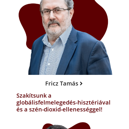
Fricz Tamás
Szakítsunk a
globálisfelmelegedés-hisztériával
és a szén-dioxid-ellenességgel!