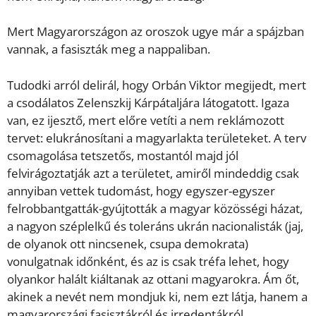
Mert Magyarországon az oroszok ugye már a spájzban
vannak, a fasiszták meg a nappaliban.
Tudodki arról delirál, hogy Orbán Viktor megijedt, mert
a csodálatos Zelenszkij Kárpátaljára látogatott. Igaza
van, ez ijesztő, mert előre vetíti a nem reklámozott
tervet: elukránosítani a magyarlakta területeket. A terv
csomagolása tetszetős, mostantól majd jól
felvirágoztatják azt a területet, amiről mindeddig csak
annyiban vettek tudomást, hogy egyszer-egyszer
felrobbantgatták-gyújtották a magyar közösségi házat,
a nagyon széplelkű és toleráns ukrán nacionalisták (jaj,
de olyanok ott nincsenek, csupa demokrata)
vonulgatnak időnként, és az is csak tréfa lehet, hogy
olyankor halált kiáltanak az ottani magyarokra. Ám őt,
akinek a nevét nem mondjuk ki, nem ezt látja, hanem a
magyarországi fasisztákról és irredentákról