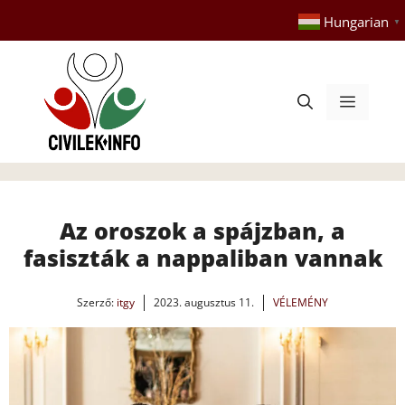
Kilépés
Hungarian
▼
a
tartalomba
Menü
Az oroszok a spájzban, a
fasiszták a nappaliban vannak
Szerző:
itgy
2023. augusztus 11.
VÉLEMÉNY