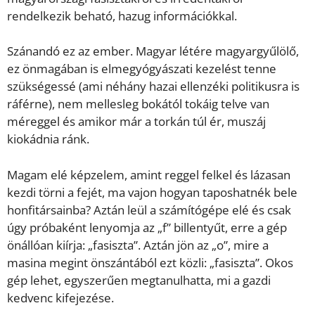
rendelkezik beható, hazug információkkal.
Szánandó ez az ember. Magyar létére magyargyűlölő,
ez önmagában is elmegyógyászati kezelést tenne
szükségessé (ami néhány hazai ellenzéki politikusra is
ráférne), nem mellesleg bokától tokáig telve van
méreggel és amikor már a torkán túl ér, muszáj
kiokádnia ránk.
Magam elé képzelem, amint reggel felkel és lázasan
kezdi törni a fejét, ma vajon hogyan taposhatnék bele
honfitársainba? Aztán leül a számítógépe elé és csak
úgy próbaként lenyomja az „f” billentyűt, erre a gép
önállóan kiírja: „fasiszta”. Aztán jön az „o”, mire a
masina megint önszántából ezt közli: „fasiszta”. Okos
gép lehet, egyszerűen megtanulhatta, mi a gazdi
kedvenc kifejezése.