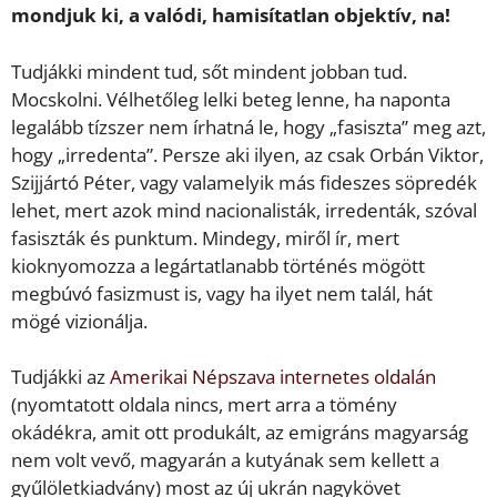
mondjuk ki, a valódi, hamisítatlan objektív, na!
Tudjákki mindent tud, sőt mindent jobban tud.
Mocskolni. Vélhetőleg lelki beteg lenne, ha naponta
legalább tízszer nem írhatná le, hogy „fasiszta” meg azt,
hogy „irredenta”. Persze aki ilyen, az csak Orbán Viktor,
Szijjártó Péter, vagy valamelyik más fideszes söpredék
lehet, mert azok mind nacionalisták, irredenták, szóval
fasiszták és punktum. Mindegy, miről ír, mert
kioknyomozza a legártatlanabb történés mögött
megbúvó fasizmust is, vagy ha ilyet nem talál, hát
mögé vizionálja.
Tudjákki az
Amerikai Népszava internetes oldalán
(nyomtatott oldala nincs, mert arra a tömény
okádékra, amit ott produkált, az emigráns magyarság
nem volt vevő, magyarán a kutyának sem kellett a
gyűlöletkiadvány) most az új ukrán nagykövet