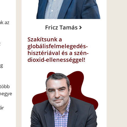
ak az
Fricz Tamás
Szakítsunk a
z
globálisfelmelegedés-
hisztériával és a szén-
dioxid-ellenességgel!
ég
 több
 megye
ár