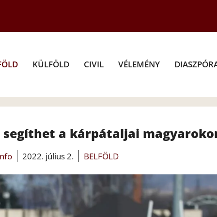
FÖLD
KÜLFÖLD
CIVIL
VÉLEMÉNY
DIASZPÓR
 segíthet a kárpátaljai magyaroko
info
2022. július 2.
BELFÖLD