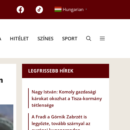
Hungarian
▼
A
HITÉLET
SZÍNES
SPORT
LEGFRISSEBB HÍREK
n
Nagy István: Komoly gazdasági
károkat okozhat a Tisza-kormány
tétlensége
A Fradi a Górnik Zabrzét is
legyőzte, tovább szárnyal az