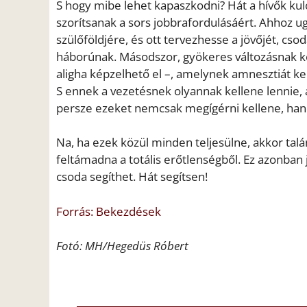
S hogy mibe lehet kapaszkodni? Hát a hívők kulc
szorítsanak a sors jobbrafordulásáért. Ahhoz u
szülőföldjére, és ott tervezhesse a jövőjét, cso
háborúnak. Másodszor, gyökeres változásnak ke
aligha képzelhető el –, amelynek amnesztiát kel
S ennek a vezetésnek olyannak kellene lennie, a
persze ezeket nemcsak megígérni kellene, han
Na, ha ezek közül minden teljesülne, akkor talá
feltámadna a totális erőtlenségből. Ez azonban 
csoda segíthet. Hát segítsen!
Forrás: Bekezdések
Fotó: MH/Hegedüs Róbert