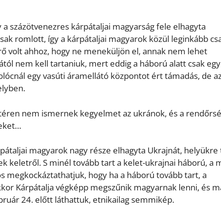
 a százötvenezres kárpátaljai magyarság fele elhagyta
csak romlott, így a kárpátaljai magyarok közül leginkább cs
ő volt ahhoz, hogy ne meneküljön el, annak nem lehet
ól nem kell tartaniuk, mert eddig a háború alatt csak egy
olócnál egy vasúti áramellátó központot ért támadás, de a
elyben.
e téren nem ismernek kegyelmet az ukránok, és a rendőrs
teket…
pátaljai magyarok nagy része elhagyta Ukrajnát, helyükre
keletről. S minél tovább tart a kelet-ukrajnai háború, a
os megkockáztathatjuk, hogy ha a háború tovább tart, a
kkor Kárpátalja végképp megszűnik magyarnak lenni, és m
ruár 24. előtt láthattuk, etnikailag semmikép.