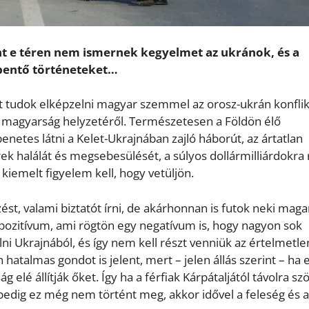
nt e téren nem ismernek kegyelmet az ukránok, és a
bentő történeteket…
t tudok elképzelni magyar szemmel az orosz-ukrán konfli
ai magyarság helyzetéről. Természetesen a Földön élő
netes látni a Kelet-Ukrajnában zajló háborút, az ártatlan
ek halálát és megsebesülését, a súlyos dollármilliárdokra
kiemelt figyelem kell, hogy vetüljön.
mzést, valami biztatót írni, de akárhonnan is futok neki ma
 pozitívum, ami rögtön egy negatívum is, hogy nagyon sok
ni Ukrajnából, és így nem kell részt venniük az értelmetle
hatalmas gondot is jelent, mert – jelen állás szerint – ha 
 elé állítják őket. Így ha a férfiak Kárpátaljától távolra sz
a pedig ez még nem történt meg, akkor idővel a feleség és a