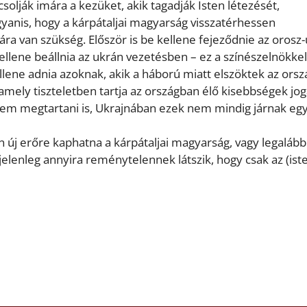
solják imára a kezüket, akik tagadják Isten létezését,
gyanis, hogy a kárpátaljai magyarság visszatérhessen
dára van szükség. Először is be kellene fejeződnie az orosz
llene beállnia az ukrán vezetésben – ez a színészelnökkel
lene adnia azoknak, akik a háború miatt elszöktek az orsz
mely tiszteletben tartja az országban élő kisebbségek joga
em megtartani is, Ukrajnában ezek nem mindig járnak egy
n új erőre kaphatna a kárpátaljai magyarság, vagy legalább
jelenleg annyira reménytelennek látszik, hogy csak az (iste