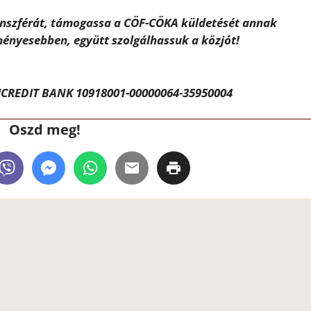
ánszférát, támogassa a CÖF-CÖKA küldetését annak
ényesebben, együtt szolgálhassuk a közjót!
CREDIT BANK 10918001-00000064-35950004
Oszd meg!