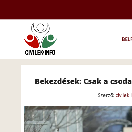
Kilépés
a
tartalomba
BEL
Bekezdések: Csak a csoda
Szerző:
civilek.