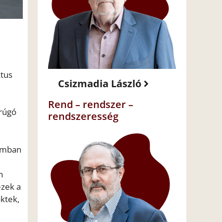
ktus
Csizmadia László
Rend – rendszer –
 rúgó
rendszeresség
gamban
n
ezek a
öktek,