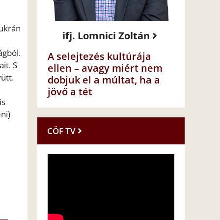
-ukrán
ifj. Lomnici Zoltán
ágból.
A selejtezés kultúrája
it. S
ellen – avagy miért nem
ütt.
dobjuk el a múltat, ha a
jövő a tét
is
ni)
CÖF TV