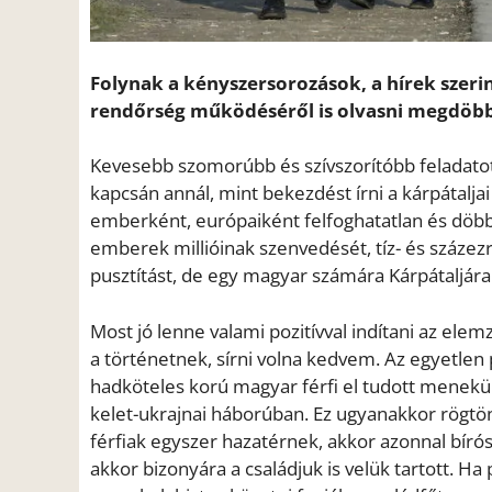
Folynak a kényszersorozások, a hírek szeri
rendőrség működéséről is olvasni megdöb
Kevesebb szomorúbb és szívszorítóbb feladato
kapcsán annál, mint bekezdést írni a kárpátalj
emberként, európaiként felfoghatatlan és döbbe
emberek millióinak szenvedését, tíz- és százezr
pusztítást, de egy magyar számára Kárpátaljára 
Most jó lenne valami pozitívval indítani az ele
a történetnek, sírni volna kedvem. Az egyetlen
hadköteles korú magyar férfi el tudott menekül
kelet-ukrajnai háborúban. Ez ugyanakkor rögtön 
férfiak egyszer hazatérnek, akkor azonnal bíróság
akkor bizonyára a családjuk is velük tartott. H