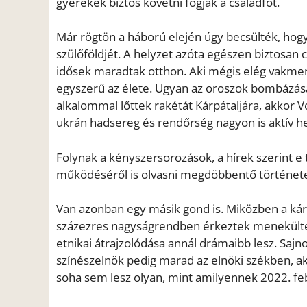
gyerekek biztos követni fogják a családfőt.
Már rögtön a háború elején úgy becsülték, hogy
szülőföldjét. A helyzet azóta egészen biztosan 
idősek maradtak otthon. Aki mégis elég vakmer
egyszerű az élete. Ugyan az oroszok bombázását
alkalommal lőttek rakétát Kárpátaljára, akkor V
ukrán hadsereg és rendőrség nagyon is aktív h
Folynak a kényszersorozások, a hírek szerint 
működéséről is olvasni megdöbbentő történe
Van azonban egy másik gond is. Miközben a kár
százezres nagyságrendben érkeztek menekültek 
etnikai átrajzolódása annál drámaibb lesz. Sajn
színészelnök pedig marad az elnöki székben, a
soha sem lesz olyan, mint amilyennek 2022. feb