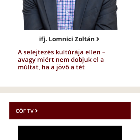
ifj. Lomnici Zoltán
A selejtezés kultúrája ellen –
avagy miért nem dobjuk el a
múltat, ha a jövő a tét
CÖF TV