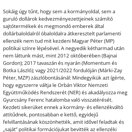
Sokáig úgy tűnt, hogy sem a kormányoldal, sem a
guruló dollárok kedvezményezettjeinek számító
sajtótermékek és megmondó emberek által
dollárbaloldalról óbaloldalra átkeresztelt parlamenti
ellenzék nem tud mit kezdeni Magyar Péter (MP)
politikai színre lépésével. A negyedik kétharmad után
nem láttunk mást, mint 2012 októberében (Bajnai
Gordon); 2017 tavaszán és nyarán (Momentum és
Botka László); vagy 2021/2022 fordulóján (Márki-Zay
Péter, MZP) zászlóbontásánál: Mindegyikük azt ígérte,
hogy egyszerre váltja le Orbán Viktor Nemzeti
Együttműködés Rendszerét (NER) és akadályozza meg
Gyurcsány Ferenc hatalomba való visszatérését.
Kezdeti sikerüket ennek a kormány- és ellenzékváltó
attitűdnek, pontosabban e kettő, egyidejű
felvillantásának köszönhették, amit idővel feladtak és
„saját” politikai formációjukat bevitték az ellenzéki