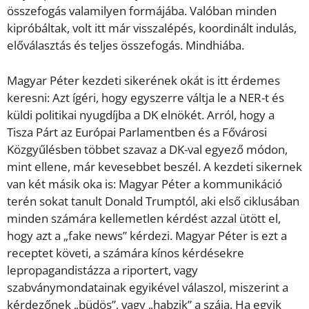
összefogás valamilyen formájába. Valóban minden
kipróbáltak, volt itt már visszalépés, koordinált indulás,
előválasztás és teljes összefogás. Mindhiába.
Magyar Péter kezdeti sikerének okát is itt érdemes
keresni: Azt ígéri, hogy egyszerre váltja le a NER-t és
küldi politikai nyugdíjba a DK elnökét. Arról, hogy a
Tisza Párt az Európai Parlamentben és a Fővárosi
Közgyűlésben többet szavaz a DK-val egyező módon,
mint ellene, már kevesebbet beszél. A kezdeti sikernek
van két másik oka is: Magyar Péter a kommunikáció
terén sokat tanult Donald Trumptól, aki első ciklusában
minden számára kellemetlen kérdést azzal ütött el,
hogy azt a „fake news” kérdezi. Magyar Péter is ezt a
receptet követi, a számára kínos kérdésekre
lepropagandistázza a riportert, vagy
szabványmondatainak egyikével válaszol, miszerint a
kérdezőnek „büdös”, vagy „habzik” a szája. Ha egyik