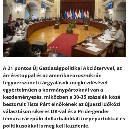
A 21 pontos Új Gazdaságpolitikai Akciótervvel, az
árrés-stoppal és az amerikai-orosz-ukrán
fegyverszüneti tárgyalások megkezdésével
egyértelműen a kormánypártoknál van a
kezdeményezés, miközben a 30-35 százalék közé
beszorult Tisza Párt elnökének az újpesti időközi
választáson sikeres DK-val és a Pride-gender
témára rárepülő dollárbaloldali törpepártokkal és
politikusokkal is meg kell küzdenie.