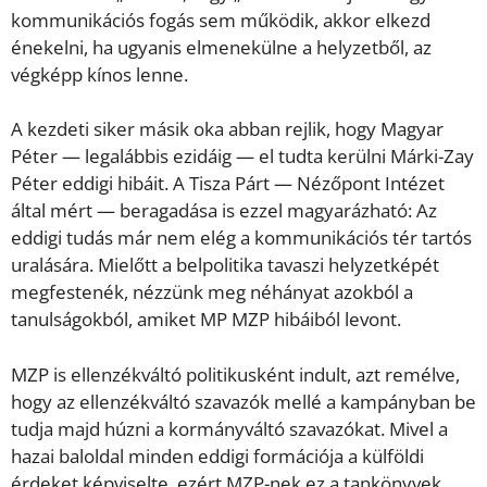
kommunikációs fogás sem működik, akkor elkezd
énekelni, ha ugyanis elmenekülne a helyzetből, az
végképp kínos lenne.
A kezdeti siker másik oka abban rejlik, hogy Magyar
Péter — legalábbis ezidáig — el tudta kerülni Márki-Zay
Péter eddigi hibáit. A Tisza Párt — Nézőpont Intézet
által mért — beragadása is ezzel magyarázható: Az
eddigi tudás már nem elég a kommunikációs tér tartós
uralására. Mielőtt a belpolitika tavaszi helyzetképét
megfestenék, nézzünk meg néhányat azokból a
tanulságokból, amiket MP MZP hibáiból levont.
MZP is ellenzékváltó politikusként indult, azt remélve,
hogy az ellenzékváltó szavazók mellé a kampányban be
tudja majd húzni a kormányváltó szavazókat. Mivel a
hazai baloldal minden eddigi formációja a külföldi
érdeket képviselte, ezért MZP-nek ez a tankönyvek