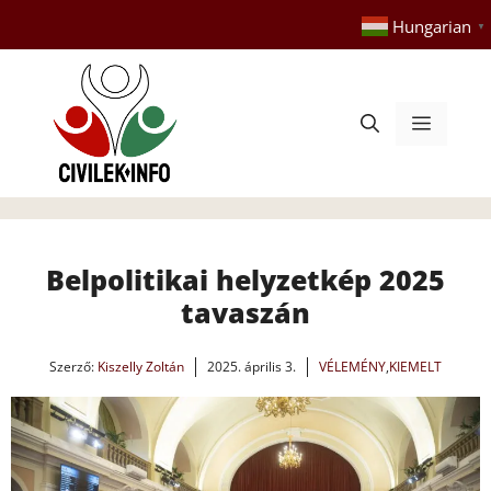
Kilépés
Hungarian
▼
a
tartalomba
Menü
Belpolitikai helyzetkép 2025
tavaszán
Szerző:
Kiszelly Zoltán
2025. április 3.
VÉLEMÉNY
,
KIEMELT