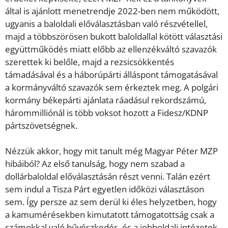
által is ajánlott menetrendje 2022-ben nem működött,
ugyanis a baloldali előválasztásban való részvétellel,
majd a többszörösen bukott baloldallal kötött választási
együttműködés miatt előbb az ellenzékváltó szavazók
szerettek ki belőle, majd a rezsicsökkentés
támadásával és a háborúpárti álláspont támogatásával
a kormányváltó szavazók sem érkeztek meg. A polgári
kormány békepárti ajánlata ráadásul rekordszámú,
hárommilliónál is több voksot hozott a Fidesz/KDNP
pártszövetségnek.
Nézzük akkor, hogy mit tanult még Magyar Péter MZP
hibáiból? Az első tanulság, hogy nem szabad a
dollárbaloldal előválasztásán részt venni. Talán ezért
sem indul a Tisza Párt egyetlen időközi választáson
sem. Így persze az sem derül ki éles helyzetben, hogy
a kamumérésekben kimutatott támogatottság csak a
számokkal való bűvészkedés, és a jobboldali intézetek