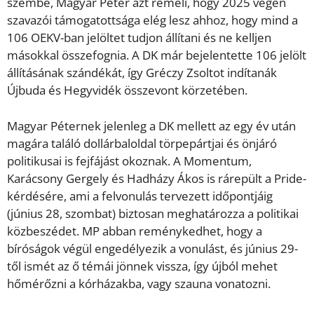
szembe, Magyar Péter azt reméli, hogy 2025 végén
szavazói támogatottsága elég lesz ahhoz, hogy mind a
106 OEKV-ban jelöltet tudjon állítani és ne kelljen
másokkal összefognia. A DK már bejelentette 106 jelölt
állításának szándékát, így Gréczy Zsoltot indítanák
Újbuda és Hegyvidék összevont körzetében.
Magyar Péternek jelenleg a DK mellett az egy év után
magára találó dollárbaloldal törpepártjai és önjáró
politikusai is fejfájást okoznak. A Momentum,
Karácsony Gergely és Hadházy Ákos is rárepült a Pride-
kérdésére, ami a felvonulás tervezett időpontjáig
(június 28, szombat) biztosan meghatározza a politikai
közbeszédet. MP abban reménykedhet, hogy a
bíróságok végül engedélyezik a vonulást, és június 29-
től ismét az ő témái jönnek vissza, így újból mehet
hőmérőzni a kórházakba, vagy szauna vonatozni.