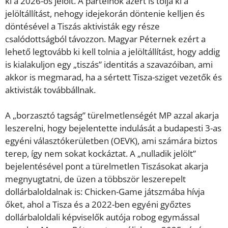
ki a 2026-os jelölt. A pártelnök azért is tolja ki a
jelöltállítást, nehogy idejekorán döntenie kelljen és
döntésével a Tiszás aktivisták egy része
csalódottságból távozzon. Magyar Péternek ezért a
lehető legtovább ki kell tolnia a jelöltállítást, hogy addig
is kialakuljon egy „tiszás” identitás a szavazóiban, ami
akkor is megmarad, ha a sértett Tisza-sziget vezetők és
aktivisták továbbállnak.
A „borzasztó tagság” türelmetlenségét MP azzal akarja
leszerelni, hogy bejelentette indulását a budapesti 3-as
egyéni választókerületben (OEVK), ami számára biztos
terep, így nem sokat kockáztat. A „nulladik jelölt”
bejelentésével pont a türelmetlen Tiszásokat akarja
megnyugtatni, de üzen a többször leszerepelt
dollárbaloldalnak is: Chicken-Game játszmába hívja
őket, ahol a Tisza és a 2022-ben egyéni győztes
dollárbaloldali képviselők autója robog egymással