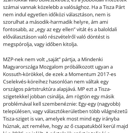
számai vannak közelebb a valósághoz. Ha a Tisza Párt
nem indul egyetlen időközi választáson, nem is
szorulhat a második-harmadik helyre, ám ami
fontosabb, az „egy az egy ellen” vitát és a baloldali
előválasztáson való részvételről való döntést is
megspórolja, vagy időben kitolja.
MZP-nek nem volt „saját” pártja, a Mindenki
Magyarországa Mozgalom próbálkozott ugyan a
Kossuth-körökkel, de ezek a Momentum 2017-es
Cselekvés-köreihez hasonlóan nem váltak egy
országos pártstruktúra alapjává. MP ezt a Tisza-
szigetekkel jobban csinálja, ám rögtön egy másik
problémával kell szembenéznie: Egy-egy (nagyobb)
településen, vagy választókerületben több világnézetű
Tisza-sziget is van, amelyek most mind egy irányba
húznak, azt remélve, hogy az ő csapatukból kerül majd