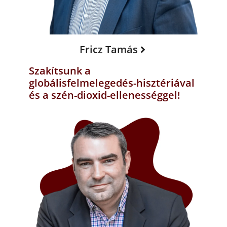
Fricz Tamás
Szakítsunk a
globálisfelmelegedés-hisztériával
és a szén-dioxid-ellenességgel!