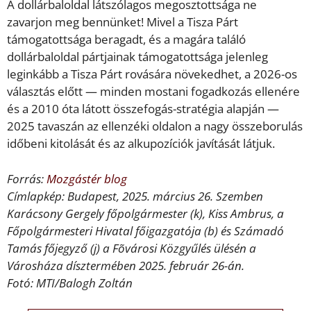
A dollárbaloldal látszólagos megosztottsága ne
zavarjon meg bennünket! Mivel a Tisza Párt
támogatottsága beragadt, és a magára találó
dollárbaloldal pártjainak támogatottsága jelenleg
leginkább a Tisza Párt rovására növekedhet, a 2026-os
választás előtt — minden mostani fogadkozás ellenére
és a 2010 óta látott összefogás-stratégia alapján —
2025 tavaszán az ellenzéki oldalon a nagy összeborulás
időbeni kitolását és az alkupozíciók javítását látjuk.
Forrás:
Mozgástér blog
Címlapkép: Budapest, 2025. március 26. Szemben
Karácsony Gergely főpolgármester (k), Kiss Ambrus, a
Főpolgármesteri Hivatal főigazgatója (b) és Számadó
Tamás főjegyző (j) a Fõvárosi Közgyűlés ülésén a
Városháza dísztermében 2025. február 26-án.
Fotó: MTI/Balogh Zoltán