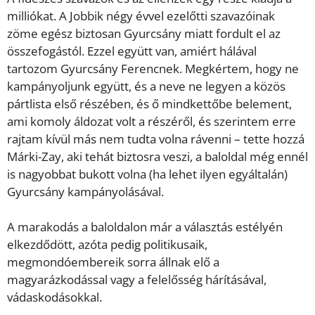
milliókat. A Jobbik négy évvel ezelőtti szavazóinak
zöme egész biztosan Gyurcsány miatt fordult el az
összefogástól. Ezzel együtt van, amiért hálával
tartozom Gyurcsány Ferencnek. Megkértem, hogy ne
kampányoljunk együtt, és a neve ne legyen a közös
pártlista első részében, és ő mindkettőbe belement,
ami komoly áldozat volt a részéről, és szerintem erre
rajtam kívül más nem tudta volna rávenni – tette hozzá
Márki-Zay, aki tehát biztosra veszi, a baloldal még ennél
is nagyobbat bukott volna (ha lehet ilyen egyáltalán)
Gyurcsány kampányolásával.
A marakodás a baloldalon már a választás estélyén
elkezdődött, azóta pedig politikusaik,
megmondóembereik sorra állnak elő a
magyarázkodással vagy a felelősség hárításával,
vádaskodásokkal.