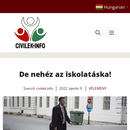
Kilépés
Hungarian
▼
a
tartalomba
Menü
De nehéz az iskolatáska!
Szerző:
civilek.info
2022. április 9.
VÉLEMÉNY