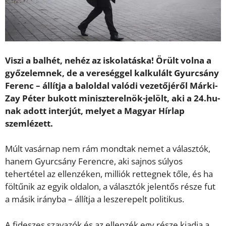
Viszi a balhét, nehéz az iskolatáska!
Örült volna a
győzelemnek, de a vereséggel kalkulált Gyurcsány
Ferenc – állítja a baloldal valódi vezetőjéről Márki-
Zay Péter bukott miniszterelnök-jelölt, aki a 24.hu-
nak adott interjút, melyet a Magyar Hírlap
szemlézett.
Múlt vasárnap nem rám mondtak nemet a választók,
hanem Gyurcsány Ferencre, aki sajnos súlyos
tehertétel az ellenzéken, milliók rettegnek tőle, és ha
föltűnik az egyik oldalon, a választók jelentős része fut
a másik irányba – állítja a leszerepelt politikus.
A fideszes szavazók és az ellenzék egy része kiadja a