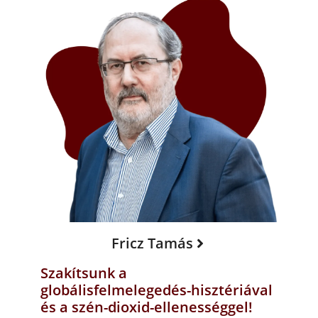
Fricz Tamás
Szakítsunk a
globálisfelmelegedés-hisztériával
és a szén-dioxid-ellenességgel!