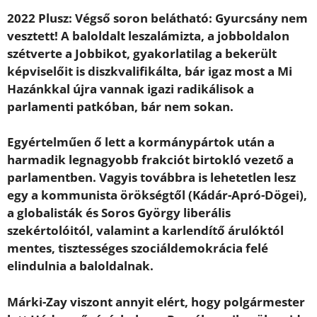
2022 Plusz: Végső soron belátható: Gyurcsány nem
vesztett! A baloldalt leszalámizta, a jobboldalon
szétverte a Jobbikot, gyakorlatilag a bekerült
képviselőit is diszkvalifikálta, bár igaz most a Mi
Hazánkkal újra vannak igazi radikálisok a
parlamenti patkóban, bár nem sokan.
Egyértelműen ő lett a kormánypártok után a
harmadik legnagyobb frakciót birtokló vezető a
parlamentben. Vagyis továbbra is lehetetlen lesz
egy a kommunista örökségtől (Kádár-Apró-Dögei),
a globalisták és Soros György liberális
szekértolóitól, valamint a karlendítő árulóktól
mentes, tisztességes szociáldemokrácia felé
elindulnia a baloldalnak.
Márki-Zay viszont annyit elért, hogy polgármester