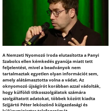
A Nemzeti Nyomozó Iroda elutasította a Panyi
Szabolcs ellen kémkedés gyanúja miatt tett
feljelentést, mivel a beadványok nem
tartalmaztak egyetlen olyan információt sem,
amely alátámasztotta volna a vádat. Az
oknyomozó újságírót korábban azzal vádolták,
hogy külföldi titkosszolgálatok számára
szolgáltatott adatokat, többek között kiadta
Szijjártó Péter leköszönő külgazdasági és
külügyminiszter telefonszámát.