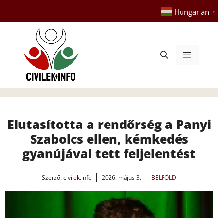
Kilépés
Hungarian
▼
a
tartalomba
Menü
Elutasította a rendőrség a Panyi
Szabolcs ellen, kémkedés
gyanújával tett feljelentést
Szerző:
civilek.info
2026. május 3.
BELFÖLD