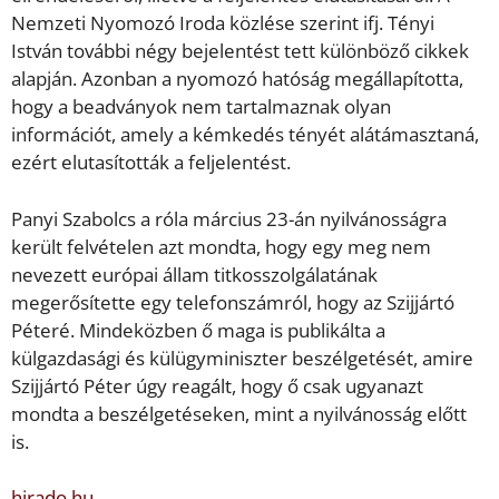
Nemzeti Nyomozó Iroda közlése szerint ifj. Tényi
István további négy bejelentést tett különböző cikkek
alapján. Azonban a nyomozó hatóság megállapította,
hogy a beadványok nem tartalmaznak olyan
információt, amely a kémkedés tényét alátámasztaná,
ezért elutasították a feljelentést.
Panyi Szabolcs a róla március 23-án nyilvánosságra
került felvételen azt mondta, hogy egy meg nem
nevezett európai állam titkosszolgálatának
megerősítette egy telefonszámról, hogy az Szijjártó
Péteré. Mindeközben ő maga is publikálta a
külgazdasági és külügyminiszter beszélgetését, amire
Szijjártó Péter úgy reagált, hogy ő csak ugyanazt
mondta a beszélgetéseken, mint a nyilvánosság előtt
is.
hirado.hu