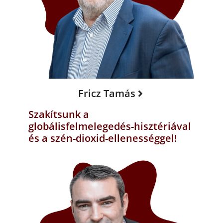
Fricz Tamás
Szakítsunk a
globálisfelmelegedés-hisztériával
és a szén-dioxid-ellenességgel!