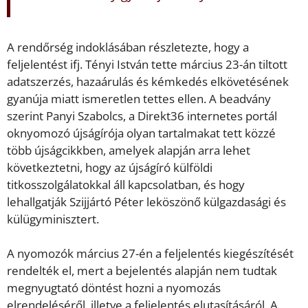
A rendőrség indoklásában részletezte, hogy a
feljelentést ifj. Tényi István tette március 23-án tiltott
adatszerzés, hazaárulás és kémkedés elkövetésének
gyanúja miatt ismeretlen tettes ellen. A beadvány
szerint Panyi Szabolcs, a Direkt36 internetes portál
oknyomozó újságírója olyan tartalmakat tett közzé
több újságcikkben, amelyek alapján arra lehet
következtetni, hogy az újságíró külföldi
titkosszolgálatokkal áll kapcsolatban, és hogy
lehallgatják Szijjártó Péter leköszönő külgazdasági és
külügyminisztert.
A nyomozók március 27-én a feljelentés kiegészítését
rendelték el, mert a bejelentés alapján nem tudtak
megnyugtató döntést hozni a nyomozás
elrendeléséről, illetve a feljelentés elutasításáról. A