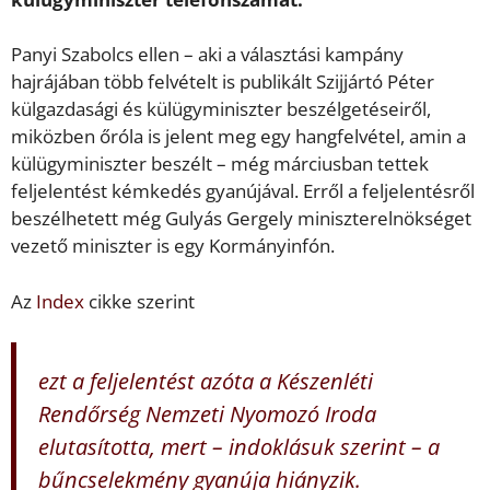
Panyi Szabolcs ellen – aki a választási kampány
hajrájában több felvételt is publikált Szijjártó Péter
külgazdasági és külügyminiszter beszélgetéseiről,
miközben őróla is jelent meg egy hangfelvétel, amin a
külügyminiszter beszélt – még márciusban tettek
feljelentést kémkedés gyanújával. Erről a feljelentésről
beszélhetett még Gulyás Gergely miniszterelnökséget
vezető miniszter is egy Kormányinfón.
Az
Index
cikke szerint
ezt a feljelentést azóta a Készenléti
Rendőrség Nemzeti Nyomozó Iroda
elutasította, mert – indoklásuk szerint – a
bűncselekmény gyanúja hiányzik.