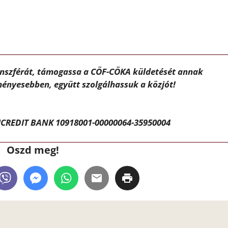
ánszférát, támogassa a CÖF-CÖKA küldetését annak
ényesebben, együtt szolgálhassuk a közjót!
CREDIT BANK 10918001-00000064-35950004
Oszd meg!