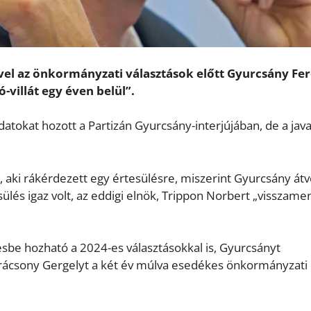
vel az önkormányzati választások előtt Gyurcsány Fer
ó-villát egy éven belül”.
atokat hozott a Partizán Gyurcsány-interjújában, de a jav
 aki rákérdezett egy értesülésre, miszerint Gyurcsány átv
ülés igaz volt, az eddigi elnök, Trippon Norbert „visszame
sbe hozható a 2024-es választásokkal is, Gyurcsányt
rácsony Gergelyt a két év múlva esedékes önkormányzati