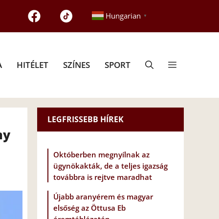
Hungarian
▼
A
HITÉLET
SZÍNES
SPORT
LEGFRISSEBB HÍREK
ny
Októberben megnyílnak az
ügynökakták, de a teljes igazság
továbbra is rejtve maradhat
Újabb aranyérem és magyar
elsőség az Öttusa Eb