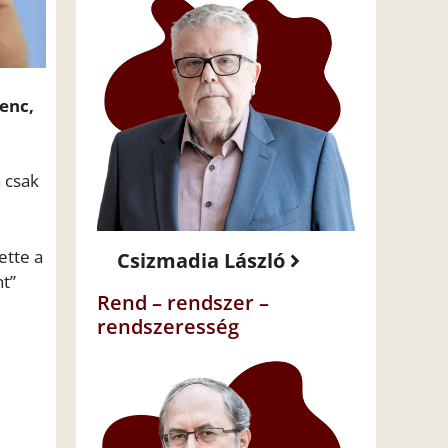
enc,
a csak
ette a
Csizmadia László
nt”
Rend – rendszer –
rendszeresség