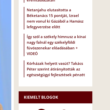
éremtáblázatán
Netanjahu elutasította a
Béketanács 15 pontját, Izrael
nem vonul ki Gázából a Hamász
lefegyverzése előtt
Így szól a székely himnusz a kínai
nagy falnál egy székelyföldi
fúvószenekar előadásában +
VIDEÓ
Kórházak helyett vasút? Takács
Péter szerint átirányították az
egészségügyi fejlesztések pénzét
KIEMELT BLOGOK