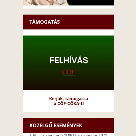
TÁMOGATÁS
Kérjük, támogassa
a CÖF-CÖKA-t!
KÖZELGŐ ESEMÉNYEK
augusztus 6 @ 08:00
-
augusztus 10 @
AUG