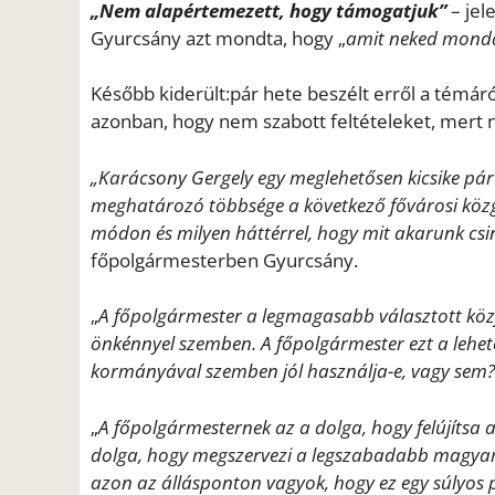
„Nem alapértemezett, hogy támogatjuk”
– jel
Gyurcsány azt mondta, hogy „
amit neked mondan
Később kiderült:pár hete beszélt erről a témáró
azonban, hogy nem szabott feltételeket, mert 
„Karácsony Gergely egy meglehetősen kicsike párt
meghatározó többsége a következő fővárosi közgy
módon és milyen háttérrel, hogy mit akarunk csin
főpolgármesterben Gyurcsány.
„
A főpolgármester a legmagasabb választott közj
önkénnyel szemben. A főpolgármester ezt a lehet
kormányával szemben jól használja-e, vagy sem?
„
A főpolgármesternek az a dolga, hogy felújítsa a 
dolga, hogy megszervezi a legszabadabb magyar
azon az állásponton vagyok, hogy ez egy súlyos po