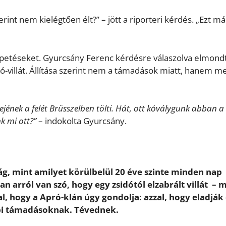
int nem kielégtően élt?” – jött a riporteri kérdés. „Ezt má
lepetéseket. Gyurcsány Ferenc kérdésre válaszolva elmond
ó-villát. Állítása szerint nem a támadások miatt, hanem m
ejének a felét Brüsszelben tölti. Hát, ott kóválygunk abban a
k mi ott?”
– indokolta Gyurcsány.
g, mint amilyet körülbelül 20 éve szinte minden nap
n arról van szó, hogy egy zsidótól elzabrált villát – 
, hogy a Apró-klán úgy gondolja: azzal, hogy eladják
bbi támadásoknak. Tévednek.