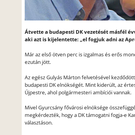
Átvette a budapesti DK vezetését másfél év
aki azt is kijelentette: „el fogjuk adni az Apr
Már az első ötven perc is izgalmas és erős mond
ezután jött.
Az egész Gulyás Márton felvetésével kezdődött,
budapesti DK elnökségét. Mint kiderült, az értes
Újpestre, ahol polgármesteri ambíciói vannak.
Mivel Gyurcsány fővárosi elnöksége összefüggé
megkérdezték, hogy a DK támogatni fogja-e Ka
választáson.