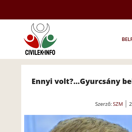
Kilépés
a
tartalomba
BEL
Ennyi volt?…Gyurcsány be
Szerző:
SZM
2