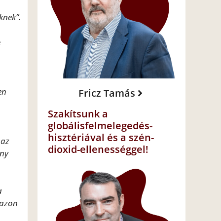
knek”.
e
en
Fricz Tamás
Szakítsunk a
globálisfelmelegedés-
hisztériával és a szén-
 az
dioxid-ellenességgel!
ény
a
 azon