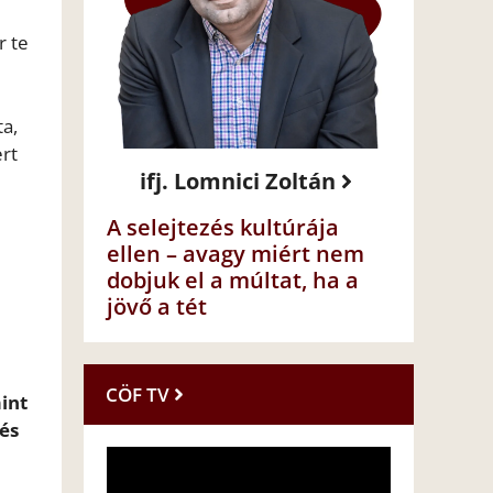
r te
ta,
ert
ifj. Lomnici Zoltán
A selejtezés kultúrája
ellen – avagy miért nem
dobjuk el a múltat, ha a
jövő a tét
CÖF TV
mint
 és