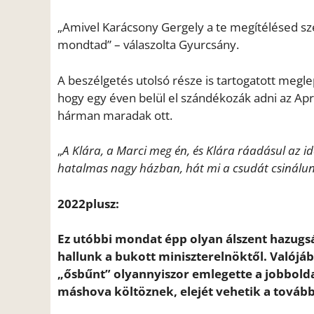
„Amivel Karácsony Gergely a te megítélésed szer
mondtad” – válaszolta Gyurcsány.
A beszélgetés utolsó része is tartogatott meg
hogy egy éven belül el szándékozák adni az Apr
hárman maradak ott.
„
A Klára, a Marci meg én, és Klára ráadásul az id
hatalmas nagy házban, hát mi a csudát csinálun
2022plusz:
Ez utóbbi mondat épp olyan álszent hazugsá
hallunk a bukott miniszterelnöktől. Valójába
„ősbűnt” olyannyiszor emlegette a jobboldal
máshova költöznek, elejét vehetik a tová