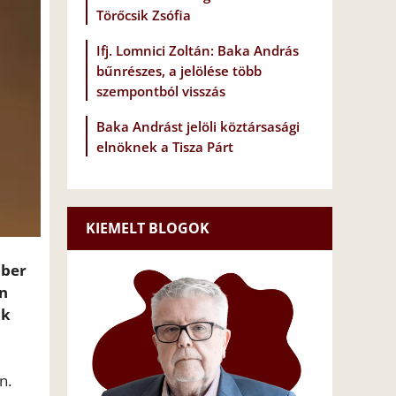
Törőcsik Zsófia
Ifj. Lomnici Zoltán: Baka András
bűnrészes, a jelölése több
szempontból visszás
Baka Andrást jelöli köztársasági
elnöknek a Tisza Párt
KIEMELT BLOGOK
mber
an
nk
n.