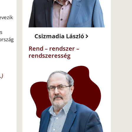
evezik
is
Csizmadia László
ország
Rend – rendszer –
rendszeresség
…)