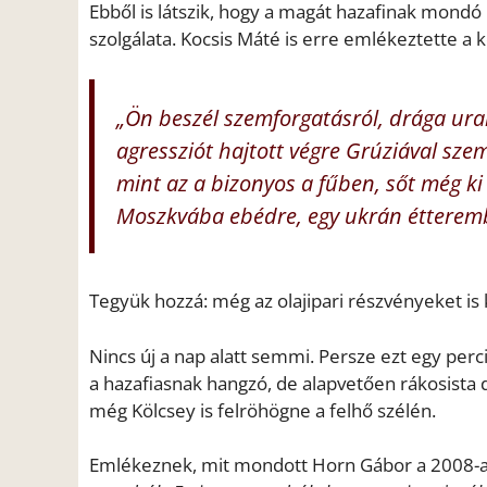
Ebből is látszik, hogy a magát hazafinak mond
szolgálata. Kocsis Máté is erre emlékeztette 
„Ön beszél szemforgatásról, drága ura
agressziót hajtott végre Grúziával sze
mint az a bizonyos a fűben, sőt még k
Moszkvába ebédre, egy ukrán étterem
Tegyük hozzá: még az olajipari részvényeket is 
Nincs új a nap alatt semmi. Persze ezt egy per
a hazafiasnak hangzó, de alapvetően rákosista d
még Kölcsey is felröhögne a felhő szélén.
Emlékeznek, mit mondott Horn Gábor a 2008-a