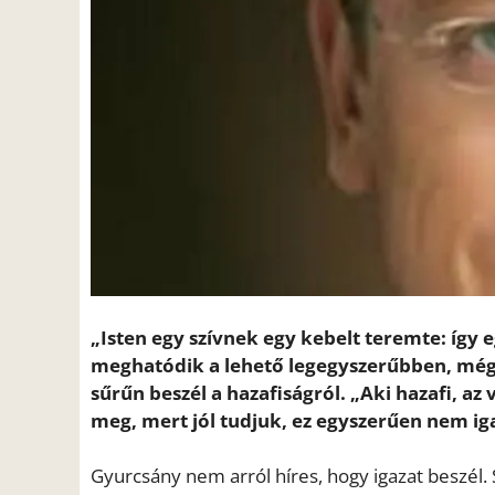
„Isten egy szívnek egy kebelt teremte: így
meghatódik a lehető legegyszerűbben, mégi
sűrűn beszél a hazafiságról. „Aki hazafi, 
meg, mert jól tudjuk, ez egyszerűen nem iga
Gyurcsány nem arról híres, hogy igazat beszél