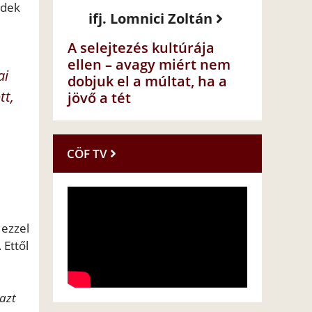
rdek
ifj. Lomnici Zoltán
A selejtezés kultúrája
ellen – avagy miért nem
ai
dobjuk el a múltat, ha a
tt,
jövő a tét
CÖF TV
 ezzel
 Ettől
azt