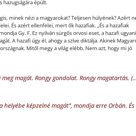
us hazugságára épült.
is, minek nézi a magyarokat? Teljesen hülyének? Azért n
ei. És azért ellenfelei, mert ők hazafiak. „És a hazafiak
ondja Gy. F. Ez nyilván sürgős orvosi eset, a hazafi ugyan
át. A hazafi úgy él, ahogy a szíve diktálja. Akinek Magyar
arországnak. Mitől megy a világ elébb. Nem azt, hogy mi jó
a meg magát. Rongy gondolat. Rongy magatartás. (
na helyébe képzelné magát”, mondja erre Orbán. És