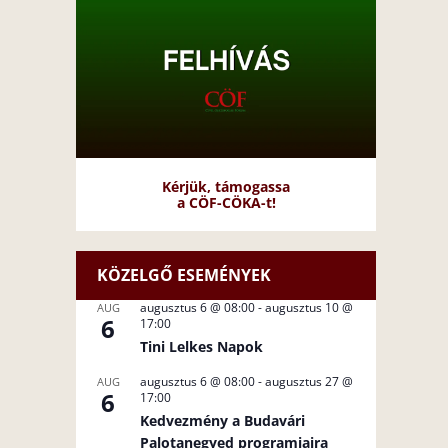
Kérjük, támogassa
a CÖF-CÖKA-t!
KÖZELGŐ ESEMÉNYEK
augusztus 6 @ 08:00
-
augusztus 10 @
AUG
6
17:00
Tini Lelkes Napok
augusztus 6 @ 08:00
-
augusztus 27 @
AUG
6
17:00
Kedvezmény a Budavári
Palotanegyed programjaira