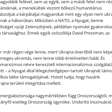
 nagyobbik felével, sem az egyik, sem a másik felet nem rés
kránoknak, a menekültek viszont bőkezű humanitárius
szoljuk a kárpátaljai magyarokat mint egy olyan nem ukr
olnak a háborúban. Miközben a NATO, a Nyugat, benne
ítséget nyújt Zelenszkijnek, példátlan nyomást gyakorolva
s társasághoz. Ennek egyik szószólója David Pressman, az
or már régen vége lenne, mert Ukrajna önerőből nem kép
tömeges vérontás, nem lenne több értelmetlen halál. És
omarxizmus névre keresztelt internacionalizmus szolgálat
t – a Nyugat által lélegeztetőgépen tartott Ukrajnát támo
ilkos béke támogatójának. Holott tudja, hogy hazánk
jna területi integritása mellett.
k energiabiztonsága nagymértékben függ Oroszországtól, 
nyfő esetleg Oroszország ügynöke. Undorító inszinuáció