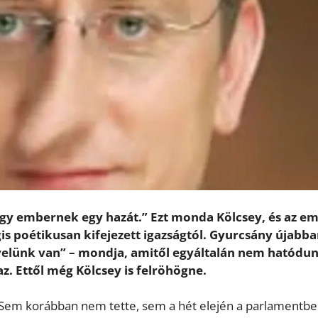
 egy embernek egy hazát.” Ezt monda Kölcsey, és az e
s poétikusan kifejezett igazságtól. Gyurcsány újabb
az velünk van” – mondja, amitől egyáltalán nem hatódu
z. Ettől még Kölcsey is felröhögne.
. Sem korábban nem tette, sem a hét elején a parlamentbe