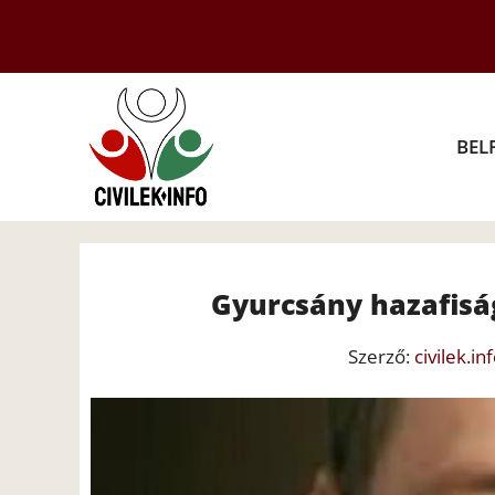
Kilépés
a
tartalomba
BEL
Gyurcsány hazafisá
Szerző:
civilek.in