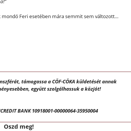
a!”
ak mondó Feri esetében mára semmit sem változott…
ánszférát, támogassa a CÖF-CÖKA küldetését annak
ényesebben, együtt szolgálhassuk a közjót!
CREDIT BANK 10918001-00000064-35950004
Oszd meg!