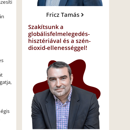
zesíti
Fricz Tamás
án
Szakítsunk a
globálisfelmelegedés-
hisztériával és a szén-
dioxid-ellenességgel!
es
át
gatja,
mégis
.