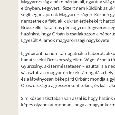
Magyarország a béke pártján áll, együtt a világ
előnyben. Fegyvert, lőszert nem küldünk az u
segítséghez jutnak Magyarországon. Közben gyá
nemzetnek a fiait, akik ukrán érdekekért harc
Brüsszellel hatalmas pénzügyi és fegyveres seg
hazánkra, hogy Orbán is csatlakozzon a háború
Egyesült Államok magyarországi nagykövete.
Egyébiránt ha nem támogatnák a háborút, akk
hadat viselni Oroszország ellen. Véget érne a 
Gyurcsány, aki természetesen – ezúttal is a ne
választotta a magyar érdekek támogatása helyet
és a látványosan békepárti Orbánt mondja a gy
Oroszországra agresszorként tekint, és kiáll Ukra
S miközben tisztában van azzal is, hogy hazán
képes olyanokat mondani, hogy a magyar kormá