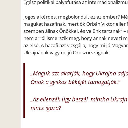
Egész politikai pályafutása az internacionalizm
Jogos a kérdés, megbolondult ez az ember? Még
magukat hazafinak, mert ők Orbán Viktor ellenfel
szemben állnak Önökkel, és velünk tartanak” – m
nem arról ismerszik meg, hogy annak nevezi mag
az első. A hazafi azt vizsgálja, hogy mi jó Magy
Ukrajnának vagy mi jó Oroszországnak.
„Maguk azt akarják, hogy Ukrajna adj
Önök a gyilkos békéjét támogatják.”
„Az ellenzék úgy beszél, mintha Ukraj
nincs igaza?