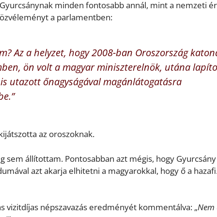
ó Gyurcsánynak minden fontosabb annál, mint a nemzeti é
a közvéleményt a parlamentben:
m? Az a helyzet, hogy 2008-ban Oroszország katon
mben, ön volt a magyar miniszterelnök, utána lapíto
i is utazott őnagyságával magánlátogatásra
be.”
kijátszotta az oroszoknak.
cig sem állítottam. Pontosabban azt mégis, hogy Gyurcsány
umával azt akarja elhitetni a magyarokkal, hogy ő a hazafi.
s vizitdíjas népszavazás eredményét kommentálva: „
Nem 