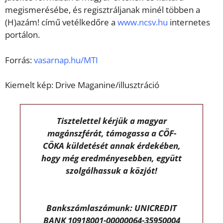
megismerésébe, és regisztráljanak minél többen a
(H)azám! című vetélkedőre a
www.ncsv.hu
internetes
portálon.
Forrás:
vasarnap.hu/MTI
Kiemelt kép: Drive Maganine/illusztráció
Tisztelettel kérjük a magyar
magánszférát, támogassa a CÖF-
CÖKA küldetését annak érdekében,
hogy még eredményesebben, együtt
szolgálhassuk a közjót!
Bankszámlaszámunk: UNICREDIT
BANK 10918001-00000064-35950004