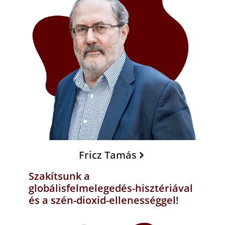
Fricz Tamás
Szakítsunk a
globálisfelmelegedés-hisztériával
és a szén-dioxid-ellenességgel!