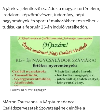
A játékra jelentkező családok a magyar történelem,
irodalom, képzőművészet, tudomány, népi
hagyományok és sport témakörökben tesztelhetik
tudásukat a február 26-án induló vetélkedőn.
Forrás: KCsSz/kisujsag.ro
Márton Zsuzsanna, a Kárpát-medencei
Családszervezetek Szövetségének elnöke a