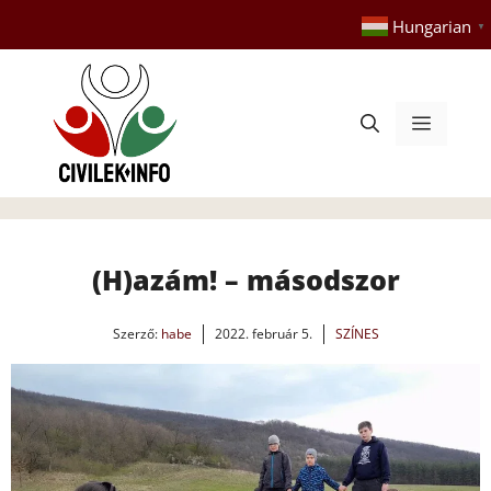
Kilépés
Hungarian
▼
a
tartalomba
Menü
(H)azám! – másodszor
Szerző:
habe
2022. február 5.
SZÍNES