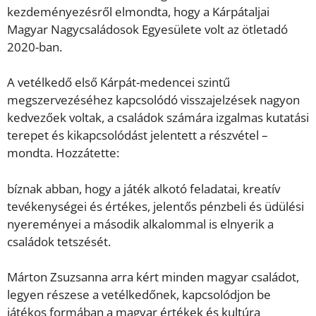
kezdeményezésről elmondta, hogy a Kárpátaljai
Magyar Nagycsaládosok Egyesülete volt az ötletadó
2020-ban.
A vetélkedő első Kárpát-medencei szintű
megszervezéséhez kapcsolódó visszajelzések nagyon
kedvezőek voltak, a családok számára izgalmas kutatási
terepet és kikapcsolódást jelentett a részvétel –
mondta. Hozzátette:
bíznak abban, hogy a játék alkotó feladatai, kreatív
tevékenységei és értékes, jelentős pénzbeli és üdülési
nyereményei a második alkalommal is elnyerik a
családok tetszését.
Márton Zsuzsanna arra kért minden magyar családot,
legyen részese a vetélkedőnek, kapcsolódjon be
játékos formában a magyar értékek és kultúra