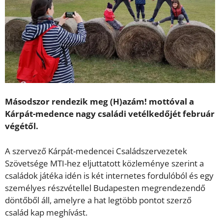
Másodszor rendezik meg (H)azám! mottóval a
Kárpát-medence nagy családi vetélkedőjét február
végétől.
A szervező Kárpát-medencei Családszervezetek
Szövetsége MTI-hez eljuttatott közleménye szerint a
családok játéka idén is két internetes fordulóból és egy
személyes részvétellel Budapesten megrendezendő
döntőből áll, amelyre a hat legtöbb pontot szerző
család kap meghívást.