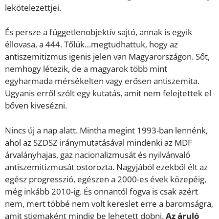
lekötelezettjei.
És persze a függetlenobjektív sajtó, annak is egyik
éllovasa, a 444. Tőlük…megtudhattuk, hogy az
antiszemitizmus igenis jelen van Magyarországon. Sőt,
nemhogy létezik, de a magyarok több mint
egyharmada mérsékelten vagy erősen antiszemita.
Ugyanis erről szólt egy kutatás, amit nem felejtettek el
bőven kivesézni.
Nincs új a nap alatt. Mintha megint 1993-ban lennénk,
ahol az SZDSZ iránymutatásával mindenki az MDF
árvalányhajas, gaz nacionalizmusát és nyilvánvaló
antiszemitizmusát ostorozta. Nagyjából ezekből élt az
egész progresszió, egészen a 2000-es évek közepéig,
még inkább 2010-ig. És onnantól fogva is csak azért
nem, mert többé nem volt kereslet erre a baromságra,
amit stigmaként mindig be lehetett dobni.
Az áruló