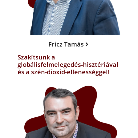
Fricz Tamás
Szakítsunk a
globálisfelmelegedés-hisztériával
és a szén-dioxid-ellenességgel!