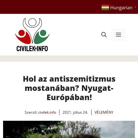
Kilépés
Hungarian
▼
a
tartalomba
Menü
Hol az antiszemitizmus
mostanában? Nyugat-
Európában!
Szerző:
civilek.info
2021. július 24.
VÉLEMÉNY