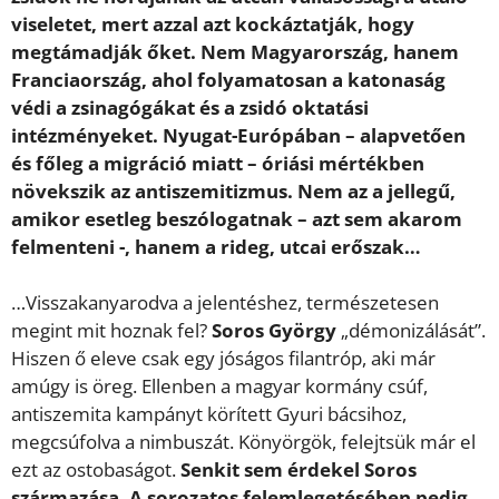
viseletet, mert azzal azt kockáztatják, hogy
megtámadják őket. Nem Magyarország, hanem
Franciaország, ahol folyamatosan a katonaság
védi a zsinagógákat és a zsidó oktatási
intézményeket. Nyugat-Európában – alapvetően
és főleg a migráció miatt – óriási mértékben
növekszik az antiszemitizmus. Nem az a jellegű,
amikor esetleg beszólogatnak – azt sem akarom
felmenteni -, hanem a rideg, utcai erőszak…
…Visszakanyarodva a jelentéshez, természetesen
megint mit hoznak fel?
Soros György
„démonizálását”.
Hiszen ő eleve csak egy jóságos filantróp, aki már
amúgy is öreg. Ellenben a magyar kormány csúf,
antiszemita kampányt körített Gyuri bácsihoz,
megcsúfolva a nimbuszát. Könyörgök, felejtsük már el
ezt az ostobaságot.
Senkit sem érdekel Soros
származása. A sorozatos felemlegetésében pedig