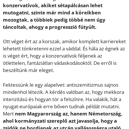
konzervatívok, akiket sétapálcásan lehet
mutogatni, szinte már mind a köreikben
mozogtak, a többiek pedig többé nem úgy
táncoltak, ahogy a progresszió fütyült.
Ott véget ért az a korszak, amikor komplett karriereket
lehetett tönkretenni ezzel a váddal. És hála az égnek az
is véget ért, hogy a konzervatívok féljenek az
ötlettelen, fantáziátlan vádaskodásoktól. De erről is
beszéltünk már eleget.
Fektessünk le egy alapelvet: antiszemitizmus sajnos
mindenhol létezik. A kérdés valóban az, hogy mekkora
intenzitású és hogyan tör a felszínre. Ha valakik, hát a
nyugat-európaiak erre bőven tudnak példát mutatni.
Mert
nem Magyarország az, hanem Németország,
ahol kormányzati szereplő azt javasolja, hogy a
zsidók ne hordjanak az utcán vallásosságra utaló