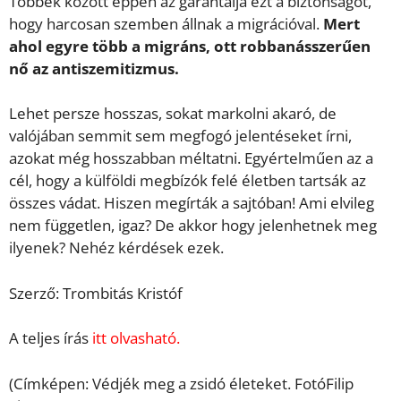
Többek között éppen az garantálja ezt a biztonságot,
hogy harcosan szemben állnak a migrációval.
Mert
ahol egyre több a migráns, ott robbanásszerűen
nő az antiszemitizmus.
Lehet persze hosszas, sokat markolni akaró, de
valójában semmit sem megfogó jelentéseket írni,
azokat még hosszabban méltatni. Egyértelműen az a
cél, hogy a külföldi megbízók felé életben tartsák az
összes vádat. Hiszen megírták a sajtóban! Ami elvileg
nem független, igaz? De akkor hogy jelenhetnek meg
ilyenek? Nehéz kérdések ezek.
Szerző: Trombitás Kristóf
A teljes írás
itt olvasható.
(Címképen: Védjék meg a zsidó életeket. FotóFilip