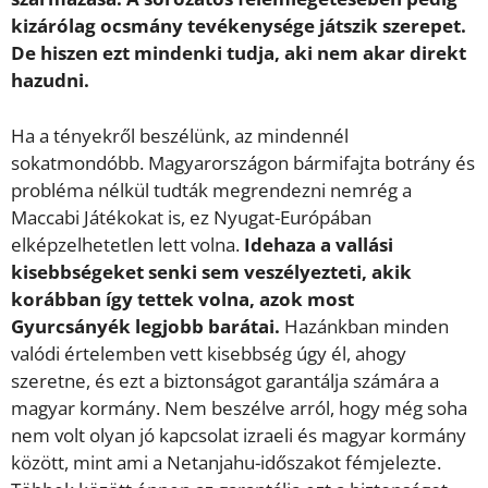
kizárólag ocsmány tevékenysége játszik szerepet.
De hiszen ezt mindenki tudja, aki nem akar direkt
hazudni.
Ha a tényekről beszélünk, az mindennél
sokatmondóbb. Magyarországon bármifajta botrány és
probléma nélkül tudták megrendezni nemrég a
Maccabi Játékokat is, ez Nyugat-Európában
elképzelhetetlen lett volna.
Idehaza a vallási
kisebbségeket senki sem veszélyezteti, akik
korábban így tettek volna, azok most
Gyurcsányék legjobb barátai.
Hazánkban minden
valódi értelemben vett kisebbség úgy él, ahogy
szeretne, és ezt a biztonságot garantálja számára a
magyar kormány. Nem beszélve arról, hogy még soha
nem volt olyan jó kapcsolat izraeli és magyar kormány
között, mint ami a Netanjahu-időszakot fémjelezte.