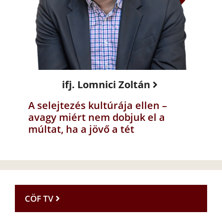
ifj. Lomnici Zoltán
A selejtezés kultúrája ellen –
avagy miért nem dobjuk el a
múltat, ha a jövő a tét
CÖF TV