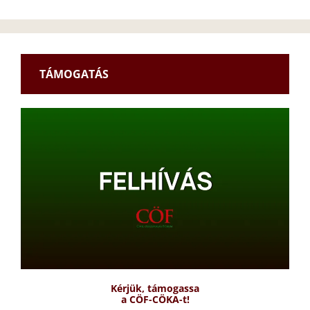
TÁMOGATÁS
Kérjük, támogassa
a CÖF-CÖKA-t!