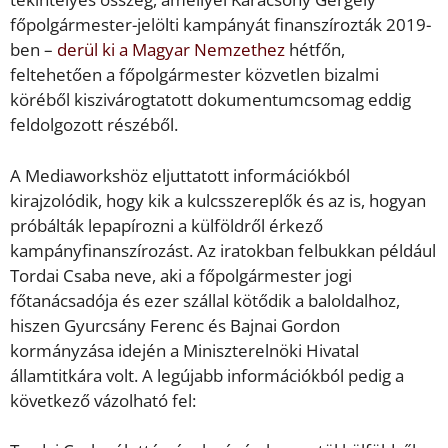
főpolgármester-jelölti kampányát finanszírozták 2019-
ben –
derül
ki a Magyar Nemzethez
hétfőn,
feltehetően a főpolgármester közvetlen bizalmi
köréből kiszivárogtatott dokumentumcsomag eddig
feldolgozott részéből.
A Mediaworkshöz eljuttatott információkból
kirajzolódik, hogy kik a kulcsszereplők és az is, hogyan
próbálták lepapírozni a külföldről érkező
kampányfinanszírozást. Az iratokban felbukkan például
Tordai Csaba neve, aki a főpolgármester jogi
főtanácsadója és ezer szállal kötődik a baloldalhoz,
hiszen Gyurcsány Ferenc és Bajnai Gordon
kormányzása idején a Miniszterelnöki Hivatal
államtitkára volt. A legújabb információkból pedig a
következő vázolható fel: