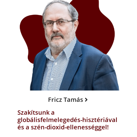
Fricz Tamás
Szakítsunk a
globálisfelmelegedés-hisztériával
és a szén-dioxid-ellenességgel!