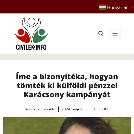
Kilépés
Hungarian
▼
a
tartalomba
Menü
Íme a bizonyítéka, hogyan
tömték ki külföldi pénzzel
Karácsony kampányát
Szerző:
civilek.info
2024. május 11.
BELFÖLD