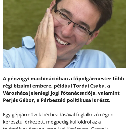
A pénzügyi machinációban a főpolgármester több
régi bizalmi embere, például Tordai Csaba, a
Városháza jelenlegi jogi főtanácsadója, valamint
Perjés Gábor, a Párbeszéd politikusa is részt.
Egy gépjárművek bérbeadásával foglalkozó cégen
keresztül érkezett, mégpedig külföldről az a
tekintélyes összeg, amellyel Karácsony Gergely