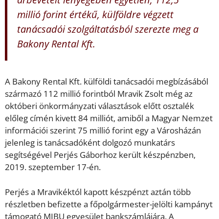
millió forint értékű, külföldre végzett
tanácsadói szolgáltatásból szerezte meg a
Bakony Rental Kft.
A Bakony Rental Kft. külföldi tanácsadói megbízásából
származó 112 millió forintból Mravik Zsolt még az
októberi önkormányzati választások előtt osztalék
előleg címén kivett 84 milliót, amiből a Magyar Nemzet
információi szerint 75 millió forint egy a Városházán
jelenleg is tanácsadóként dolgozó munkatárs
segítségével Perjés Gáborhoz került készpénzben,
2019. szeptember 17-én.
Perjés a Mravikéktól kapott készpénzt aztán több
részletben befizette a főpolgármester-jelölti kampányt
támogató MIBU egyesület bankszámlájára. A