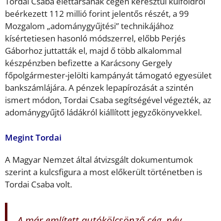
Tordai Csaba élettársának cégén keresztül külföldről
beérkezett 112 millió forint jelentős részét, a 99
Mozgalom „adománygyűjtési” technikájához
kísértetiesen hasonló módszerrel, előbb Perjés
Gáborhoz juttatták el, majd ő több alkalommal
készpénzben befizette a Karácsony Gergely
főpolgármester-jelölti kampányát támogató egyesület
bankszámlájára. A pénzek lepapírozását a szintén
ismert módon, Tordai Csaba segítségével végezték, az
adománygyűjtő ládákról kiállított jegyzőkönyvekkel.
Megint Tordai
A Magyar Nemzet által átvizsgált dokumentumok
szerint a kulcsfigura a most előkerült történetben is
Tordai Csaba volt.
A már említett autókölcsönző cég, név