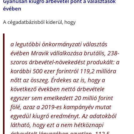
Gyanúsan kiugró árbevétel pont a választások
évében
A cégadatbázisból kiderül, hogy
a legutóbbi önkormányzati választás
évében Mravik vállalkozása brutális, 238-
szoros árbevétel-növekedést produkált: a
korábbi 500 ezer forintról 119,2 millióra
nőtt az összeg. Érdekes az is, hogy a
következő években nettó árbevétele
egyszer sem emelkedett 20 millió forint
fölé, azaz a 2019-es kampányév mutat
egyedül kiugró eredményt. Az adatokból
látható, hogy ezt a nem hétköznapi
árbevételt lényegében egyetlen, 112,5