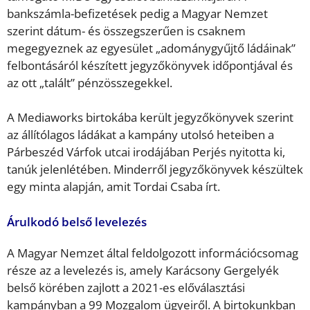
bankszámla-befizetések pedig a Magyar Nemzet
szerint dátum- és összegszerűen is csaknem
megegyeznek az egyesület „adománygyűjtő ládáinak”
felbontásáról készített jegyzőkönyvek időpontjával és
az ott „talált” pénzösszegekkel.
A Mediaworks birtokába került jegyzőkönyvek szerint
az állítólagos ládákat a kampány utolsó heteiben a
Párbeszéd Várfok utcai irodájában Perjés nyitotta ki,
tanúk jelenlétében. Minderről jegyzőkönyvek készültek
egy minta alapján, amit Tordai Csaba írt.
Árulkodó belső levelezés
A Magyar Nemzet által feldolgozott információcsomag
része az a levelezés is, amely Karácsony Gergelyék
belső körében zajlott a 2021-es előválasztási
kampányban a 99 Mozgalom ügyeiről. A birtokunkban