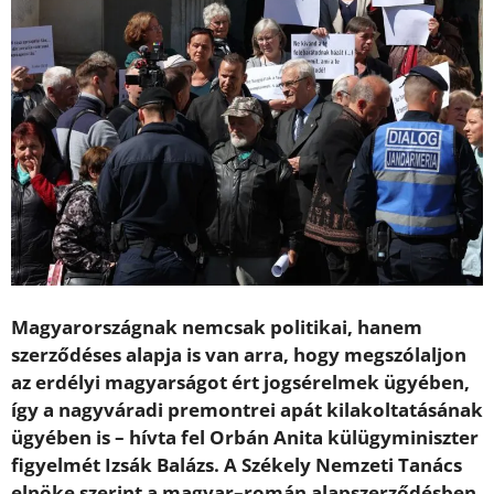
Magyarországnak nemcsak politikai, hanem
szerződéses alapja is van arra, hogy megszólaljon
az erdélyi magyarságot ért jogsérelmek ügyében,
így a nagyváradi premontrei apát kilakoltatásának
ügyében is – hívta fel Orbán Anita külügyminiszter
figyelmét Izsák Balázs. A Székely Nemzeti Tanács
elnöke szerint a magyar–román alapszerződésben