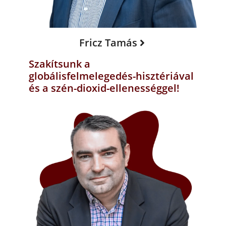
Fricz Tamás
Szakítsunk a
globálisfelmelegedés-hisztériával
és a szén-dioxid-ellenességgel!