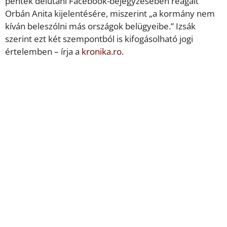
péntek délutáni Facebook-bejegyzésében reagált
Orbán Anita kijelentésére, miszerint „a kormány nem
kíván beleszólni más országok belügyeibe.” Izsák
szerint ezt két szempontból is kifogásolható jogi
értelemben – írja a
kronika.ro.