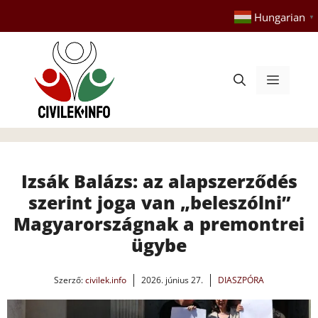
Kilépés
Hungarian
▼
a
tartalomba
Menü
Izsák Balázs: az alapszerződés
szerint joga van „beleszólni”
Magyarországnak a premontrei
ügybe
Szerző:
civilek.info
2026. június 27.
DIASZPÓRA