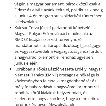
végén a magyar parlamenti pártok közül csak a
Fidesz és a Mi Hazánk ítélte el, politikusaik pedig
a június 4-én megtartott szolidaritási tüntetésen
is felszólaltak.
Kulcsár-Terza József parlamenti képviselő – a
Magyar Polgári Erő nevű párt elnöke, aki az
RMDSZ listáján szerzett törvényhozói
mandátumot – az Európai Bizottság Igazságügyi
és Fogyasztóvédelmi Főigazgatóságához fordult
a nagyváradi premontrei rendház ügyében
június elején.
Korábban a Tőkés László vezette Erdélyi Magyar
Nemzeti Tanács (EMNT) országos elnöksége is
közleményben fejezte ki megdöbbenését és
mély felháborodását a nagyváradi premontrei
rendház körül kialakult helyzet miatt, és
kijelentette, hogy azon lesz, hogy a nemzetközi
fórumok és jogsegélyszolgálatok