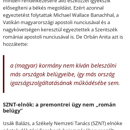
minden rendelkezésére álló eszközzel igyekszik
elősegíteni a békés megoldást. Ezért azonnal
egyeztetést folytattak Michael Wallace Banachhal, a
Vatikán magyarországi apostoli nunciusával és a
nagykövetségen keresztül egyeztettek a Szentszék
romániai apostoli nunciusával is. De Orbán Anita azt is
hozzátette:
a (magyar) kormány nem kíván beleszólni
más országok belügyeibe, így más ország
igazságszolgáltatásának működésébe sem.
SZNT-elnök: a premontrei ügy nem „román
belügy”
Izsák Balázs, a Székely Nemzeti Tanács (SZNT) elnöke