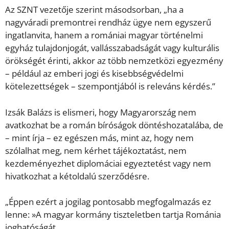
Az SZNT vezetője szerint másodsorban, „ha a
nagyváradi premontrei rendház ügye nem egyszerű
ingatlanvita, hanem a romániai magyar történelmi
egyház tulajdonjogát, vallásszabadságát vagy kulturális
örökségét érinti, akkor az több nemzetközi egyezmény
– például az emberi jogi és kisebbségvédelmi
kötelezettségek – szempontjából is releváns kérdés.”
Izsák Balázs is elismeri, hogy Magyarország nem
avatkozhat be a román bíróságok döntéshozatalába, de
– mint írja – ez egészen más, mint az, hogy nem
szólalhat meg, nem kérhet tájékoztatást, nem
kezdeményezhet diplomáciai egyeztetést vagy nem
hivatkozhat a kétoldalú szerződésre.
„Éppen ezért a jogilag pontosabb megfogalmazás ez
lenne: »A magyar kormány tiszteletben tartja Románia
joghatóságát,