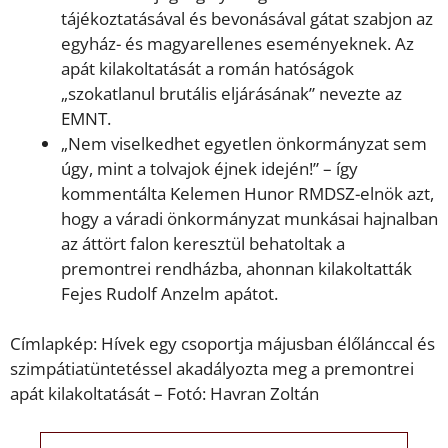
tájékoztatásával és bevonásával gátat szabjon az
egyház- és magyarellenes eseményeknek. Az
apát kilakoltatását a román hatóságok
„szokatlanul brutális eljárásának” nevezte az
EMNT.
„Nem viselkedhet egyetlen önkormányzat sem
úgy, mint a tolvajok éjnek idején!” – így
kommentálta Kelemen Hunor RMDSZ-elnök azt,
hogy a váradi önkormányzat munkásai hajnalban
az áttört falon keresztül behatoltak a
premontrei rendházba, ahonnan kilakoltatták
Fejes Rudolf Anzelm apátot.
Címlapkép: Hívek egy csoportja májusban élőlánccal és
szimpátiatüntetéssel akadályozta meg a premontrei
apát kilakoltatását – Fotó: Havran Zoltán