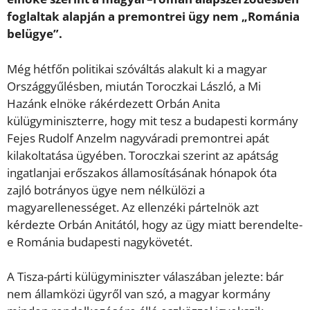
foglaltak alapján a premontrei ügy nem „Románia
belügye”.
Még hétfőn politikai szóváltás alakult ki a magyar
Országgyűlésben, miután Toroczkai László, a Mi
Hazánk elnöke rákérdezett Orbán Anita
külügyminiszterre, hogy mit tesz a budapesti kormány
Fejes Rudolf Anzelm nagyváradi premontrei apát
kilakoltatása ügyében. Toroczkai szerint az apátság
ingatlanjai erőszakos államosításának hónapok óta
zajló botrányos ügye nem nélkülözi a
magyarellenességet. Az ellenzéki pártelnök azt
kérdezte Orbán Anitától, hogy az ügy miatt berendelte-
e Románia budapesti nagykövetét.
A Tisza-párti külügyminiszter válaszában jelezte: bár
nem államközi ügyről van szó, a magyar kormány