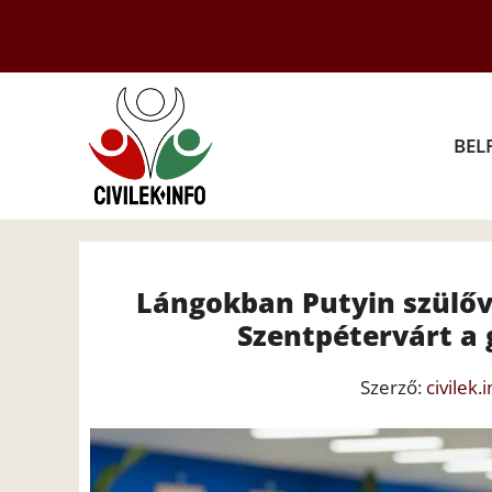
Kilépés
a
tartalomba
BEL
Lángokban Putyin szülőv
Szentpétervárt a
Szerző:
civilek.