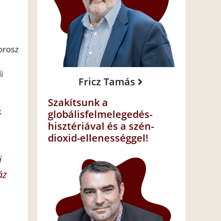
orosz
i
Fricz Tamás
Szakítsunk a
k
globálisfelmelegedés-
hisztériával és a szén-
dioxid-ellenességgel!
i
áz