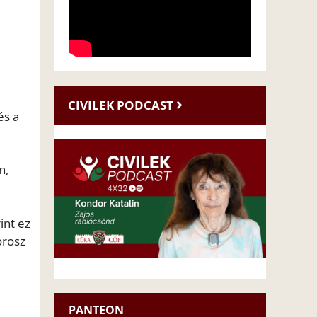
CIVILEK PODCAST
és a
n,
int ez
orosz
PANTEON