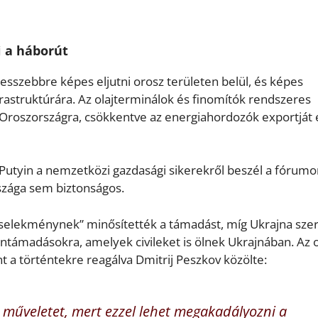
i a háborút
esszebbre képes eljutni orosz területen belül, és képes
frastruktúrára. Az olajterminálok és finomítók rendszeres
roszországra, csökkentve az energiahordozók exportját 
Putyin a nemzetközi gazdasági sikerekről beszél a fórumo
szága sem biztonságos.
selekménynek” minősítették a támadást, míg Ukrajna szer
róntámadásokra, amelyek civileket is ölnek Ukrajnában. Az 
 a történtekre reagálva Dmitrij Peszkov közölte:
i műveletet, mert ezzel lehet megakadályozni a