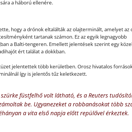
ására a háború ellenére.
tte, hogy a drónok eltalálták az olajterminált, amelyet az 
tesítményként tartanak számon. Ez az egyik legnagyobb
n a Balti-tengeren. Emellett jelentések szerint egy közel
dihajót ért találat a dokkban.
üzet jelentettek több kerületben. Orosz hivatalos forráso
minálnál így is jelentős tűz keletkezett.
zürke füstfelhő volt látható, és a Reuters tudósító
zámoltak be. Ugyanezeket a robbanásokat több sz
éhányan a vita első napja előtt repülővel érkeztek.