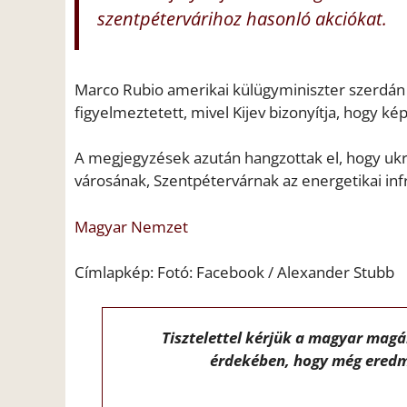
szentpétervárihoz hasonló akciókat.
Marco Rubio amerikai külügyminiszter szerdán 
figyelmeztetett, mivel Kijev bizonyítja, hogy k
A megjegyzések azután hangzottak el, hogy u
városának, Szentpétervárnak az energetikai inf
Magyar Nemzet
Címlapkép: Fotó: Facebook / Alexander Stubb
Tisztelettel kérjük a magyar mag
érdekében, hogy még eredm