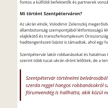
fontos a külföldi befektetők és partnerek vonz
Mi történt Szentpéterváron?
Az ukrán elnök, Volodimir Zelenszkij megerősíte
állambiztonság szempontjából létfontosságú lé
olajkikötő és transzferkomplexum Oroszországba
haditengerészeti bázist is támadtak, ahol egy ha
Szentpétervár lakói robbanásokat és hatalmas t
szerint több tucat ukrán drónt lelőttek, de a ter
Szentpétervár történelmi belvárosából s
szerda reggel hangos robbanásokról s
fórumvendég is hallhatta, akik közül n