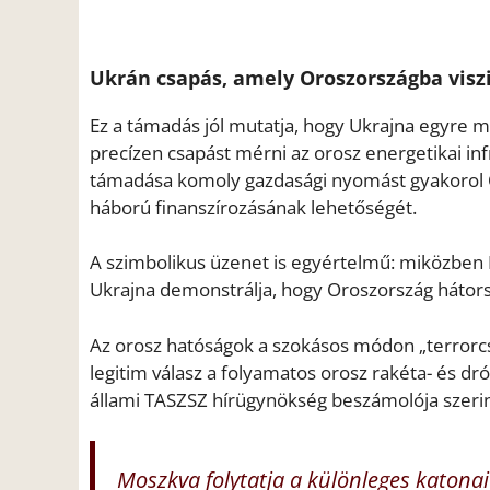
Ukrán csapás, amely Oroszországba visz
Ez a támadás jól mutatja, hogy Ukrajna egyre m
precízen csapást mérni az orosz energetikai in
támadása komoly gazdasági nyomást gyakorol O
háború finanszírozásának lehetőségét.
A szimbolikus üzenet is egyértelmű: miközben 
Ukrajna demonstrálja, hogy Oroszország hátor
Az orosz hatóságok a szokásos módon „terrorc
legitim válasz a folyamatos orosz rakéta- és d
állami TASZSZ hírügynökség beszámolója szerint
Moszkva folytatja a különleges katona