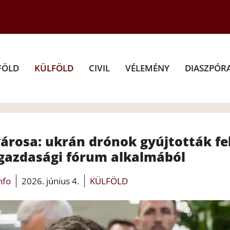
FÖLD
KÜLFÖLD
CIVIL
VÉLEMÉNY
DIASZPÓR
árosa: ukrán drónok gyújtották fe
 gazdasági fórum alkalmából
info
2026. június 4.
KÜLFÖLD