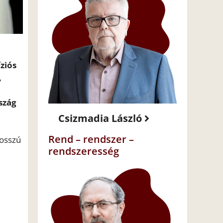
ziós
,
szág
Csizmadia László
Rend – rendszer –
hosszú
rendszeresség