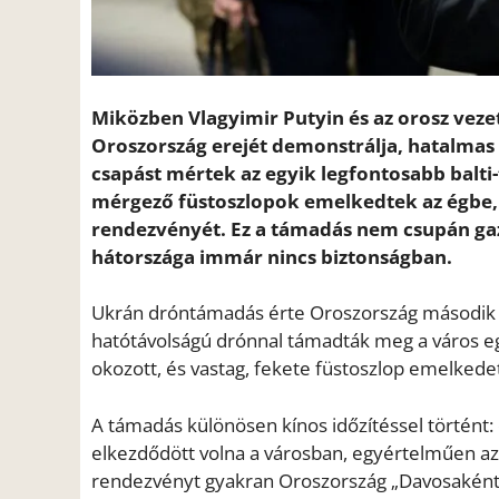
Miközben Vlagyimir Putyin és az orosz veze
Oroszország erejét demonstrálja, hatalmas
csapást mértek az egyik legfontosabb balti-
mérgező füstoszlopok emelkedtek az égbe, 
rendezvényét. Ez a támadás nem csupán gaz
hátországa immár nincs biztonságban.
Ukrán dróntámadás érte Oroszország második l
hatótávolságú drónnal támadták meg a város egy
okozott, és vastag, fekete füstoszlop emelkedett
A támadás különösen kínos időzítéssel történt:
elkezdődött volna a városban, egyértelműen azza
rendezvényt gyakran Oroszország „Davosaként