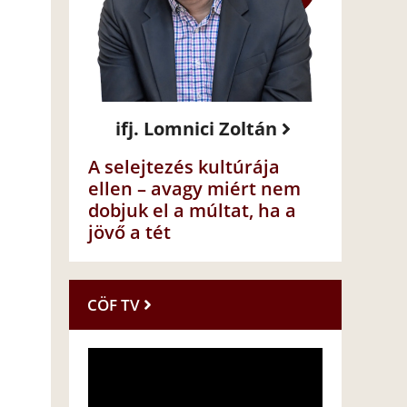
ifj. Lomnici Zoltán
A selejtezés kultúrája
ellen – avagy miért nem
dobjuk el a múltat, ha a
jövő a tét
CÖF TV