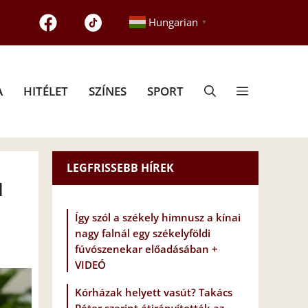
Hungarian
▼
A
HITÉLET
SZÍNES
SPORT
LEGFRISSEBB HÍREK
l
Így szól a székely himnusz a kínai
nagy falnál egy székelyföldi
fúvószenekar előadásában +
VIDEÓ
Kórházak helyett vasút? Takács