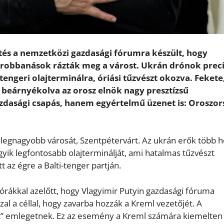
tés a nemzetközi gazdasági fórumra készült, hogy
 robbanások rázták meg a várost. Ukrán drónok precí
tengeri olajterminálra, óriási tűzvészt okozva. Fekete
beárnyékolva az orosz elnök nagy presztízsű
dasági csapás, hanem egyértelmű üzenet is: Oroszor
egnagyobb városát, Szentpétervárt. Az ukrán erők több 
ik legfontosabb olajterminálját, ami hatalmas tűzvészt
 az égre a Balti-tenger partján.
 órákkal azelőtt, hogy Vlagyimir Putyin gazdasági fóruma
l a céllal, hogy zavarba hozzák a Kreml vezetőjét. A
” emlegetnek. Ez az esemény a Kreml számára kiemelten