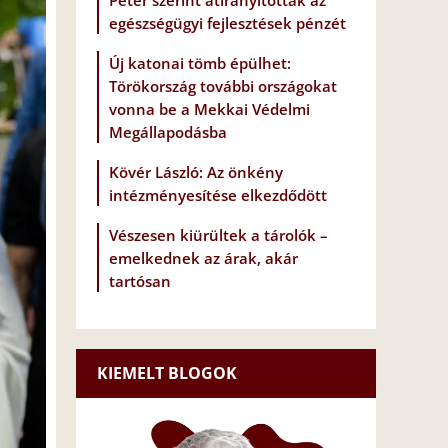
Péter szerint átirányították az
egészségügyi fejlesztések pénzét
Új katonai tömb épülhet:
Törökország további országokat
vonna be a Mekkai Védelmi
Megállapodásba
Kövér László: Az önkény
intézményesítése elkezdődött
Vészesen kiürültek a tárolók –
emelkednek az árak, akár
tartósan
KIEMELT BLOGOK