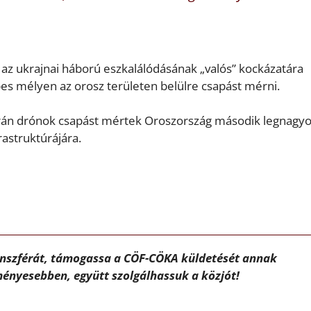
az ukrajnai háború eszkalálódásának „valós” kockázatára
épes mélyen az orosz területen belülre csapást mérni.
krán drónok csapást mértek Oroszország második legnagy
rastruktúrájára.
ánszférát, támogassa a CÖF-CÖKA küldetését annak
ényesebben, együtt szolgálhassuk a közjót!