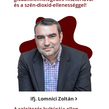
és a szén-dioxid-ellenességgel!
ifj. Lomnici Zoltán
A selejtezés kultúrája ellen –