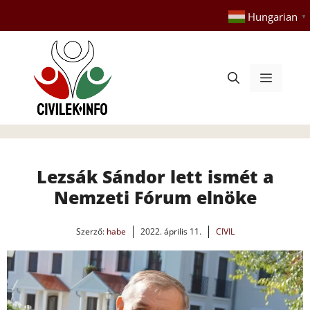
Kilépés
Hungarian
▼
a
tartalomba
Menü
Lezsák Sándor lett ismét a
Nemzeti Fórum elnöke
Szerző:
habe
2022. április 11.
CIVIL