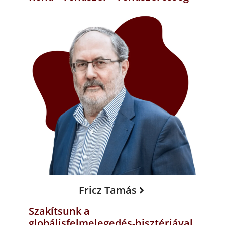
Fricz Tamás
Szakítsunk a
globálisfelmelegedés-hisztériával