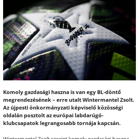
Komoly gazdasági haszna is van egy BL-döntő
megrendezésének – erre utalt Wintermantel Zsolt.
Az újpesti önkormányzati képviselő közösségi
oldalán posztolt az európai labdarúgó-
klubcsapatok legrangosabb tornája kapcsán.
Wintermantel Zsolt szerint komoly gazdasági haszna