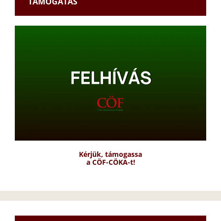
TÁMOGATÁS
Kérjük, támogassa
a CÖF-CÖKA-t!