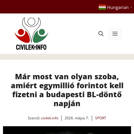
Kilépés
Hungarian
▼
a
tartalomba
Menü
Már most van olyan szoba,
amiért egymillió forintot kell
fizetni a budapesti BL-döntő
napján
Szerző:
civilek.info
2026. május 7.
SPORT