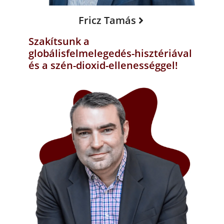
Fricz Tamás
Szakítsunk a
globálisfelmelegedés-hisztériával
és a szén-dioxid-ellenességgel!