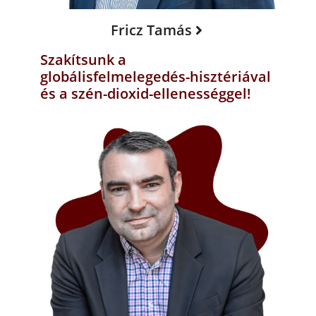
Fricz Tamás
Szakítsunk a
globálisfelmelegedés-hisztériával
és a szén-dioxid-ellenességgel!