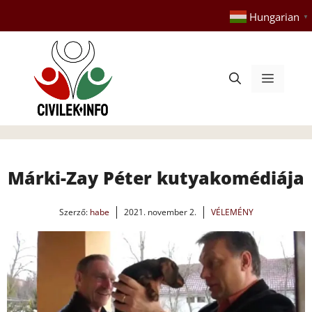
Kilépés
Hungarian
▼
a
tartalomba
Menü
Márki-Zay Péter kutyakomédiája
Szerző:
habe
2021. november 2.
VÉLEMÉNY