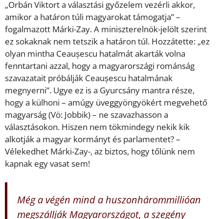
„Orbán Viktort a választási győzelem vezérli akkor,
amikor a határon túli magyarokat támogatja” –
fogalmazott Márki-Zay. A miniszterelnök-jelölt szerint
ez sokaknak nem tetszik a határon túl. Hozzátette: „ez
olyan mintha Ceaușescu hatalmát akarták volna
fenntartani azzal, hogy a magyarországi románság
szavazatait próbálják Ceaușescu hatalmának
megnyerni”. Ugye ez is a Gyurcsány mantra része,
hogy a külhoni – amúgy üveggyöngyökért megvehető
magyarság (Vö: Jobbik) – ne szavazhasson a
választásokon. Hiszen nem tökmindegy nekik kik
alkotják a magyar kormányt és parlamentet? –
Vélekedhet Márki-Zay-, az biztos, hogy tőlünk nem
kapnak egy vasat sem!
Még a végén mind a huszonhárommillióan
megszállják Magyarországot, a szegény