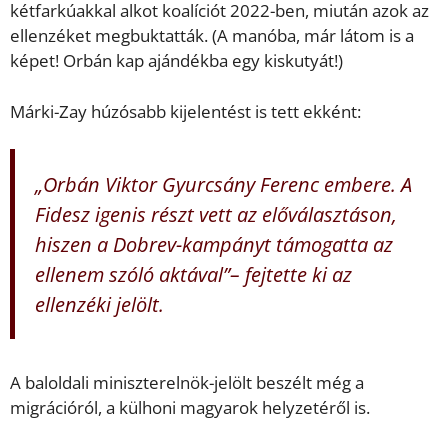
kétfarkúakkal alkot koalíciót 2022-ben, miután azok az
ellenzéket megbuktatták. (A manóba, már látom is a
képet! Orbán kap ajándékba egy kiskutyát!)
Márki-Zay húzósabb kijelentést is tett ekként:
„Orbán Viktor Gyurcsány Ferenc embere. A
Fidesz igenis részt vett az előválasztáson,
hiszen a Dobrev-kampányt támogatta az
ellenem szóló aktával”– fejtette ki az
ellenzéki jelölt.
A baloldali miniszterelnök-jelölt beszélt még a
migrációról, a külhoni magyarok helyzetéről is.