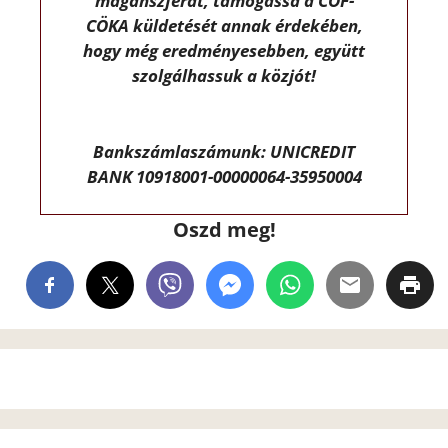
magánszférát, támogassa a CÖF-
CÖKA küldetését annak érdekében,
hogy még eredményesebben, együtt
szolgálhassuk a közjót!
Bankszámlaszámunk: UNICREDIT
BANK 10918001-00000064-35950004
Oszd meg!