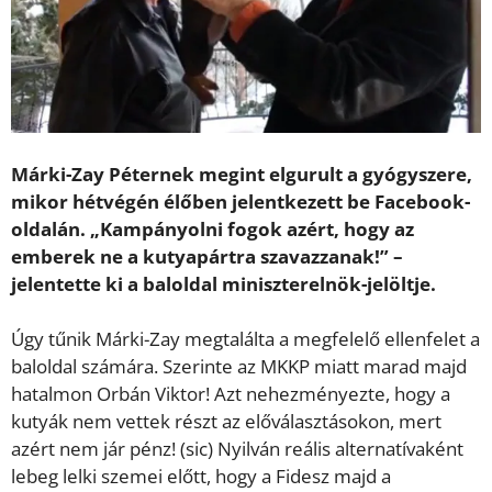
Márki-Zay Péternek megint elgurult a gyógyszere,
mikor hétvégén élőben jelentkezett be Facebook-
oldalán. „Kampányolni fogok azért, hogy az
emberek ne a kutyapártra szavazzanak!” –
jelentette ki a baloldal miniszterelnök-jelöltje.
Úgy tűnik Márki-Zay megtalálta a megfelelő ellenfelet a
baloldal számára. Szerinte az MKKP miatt marad majd
hatalmon Orbán Viktor! Azt nehezményezte, hogy a
kutyák nem vettek részt az előválasztásokon, mert
azért nem jár pénz! (sic) Nyilván reális alternatívaként
lebeg lelki szemei előtt, hogy a Fidesz majd a