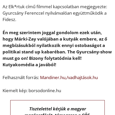
Az Elk*rtuk című filmmel kapcsolatban megjegyezte:
Gyurcsány Ferenccel nyilvánvalóan együttműködik a
Fidesz.
Én meg szerintem joggal gondolom ezek után,
hogy Márki-Zay valójában a kutyák embere, az ő
megbízásukból nyilatkozik ennyi ostobaságot a
politikai stand up kabaréban. The Gyurcsány-show
must go on! Bizony folytatódnia kell!
Kutyakomédia a javából!
Felhasznált forrás:
Mandiner.hu,/vadhajtások.hu
Kiemelt kép: borsodonline.hu
Tisztelettel kérjük a magyar