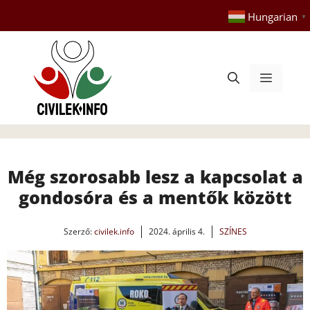
Kilépés
Hungarian
▼
a
tartalomba
Menü
Még szorosabb lesz a kapcsolat a
gondosóra és a mentők között
Szerző:
civilek.info
2024. április 4.
SZÍNES