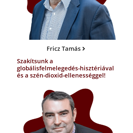
Fricz Tamás
Szakítsunk a
globálisfelmelegedés-hisztériával
és a szén-dioxid-ellenességgel!