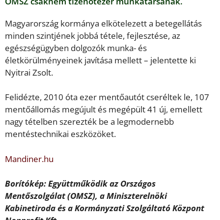
OMSZ csaknem tizenötezer munkatársának.
Magyarország kormánya elkötelezett a betegellátás
minden szintjének jobbá tétele, fejlesztése, az
egészségügyben dolgozók munka- és
életkörülményeinek javítása mellett – jelentette ki
Nyitrai Zsolt.
Felidézte, 2010 óta ezer mentőautót cseréltek le, 107
mentőállomás megújult és megépült 41 új, emellett
nagy tételben szerezték be a legmodernebb
mentéstechnikai eszközöket.
Mandiner.hu
Borítókép: Együttműködik az Országos
Mentőszolgálat (OMSZ), a Miniszterelnöki
Kabinetiroda és a Kormányzati Szolgáltató Központ