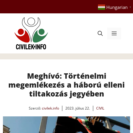
Kilépés
Hungarian
▼
a
tartalomba
Menü
Meghívó: Történelmi
megemlékezés a háború elleni
tiltakozás jegyében
Szerző:
civilek.info
2023. július 22.
CIVIL