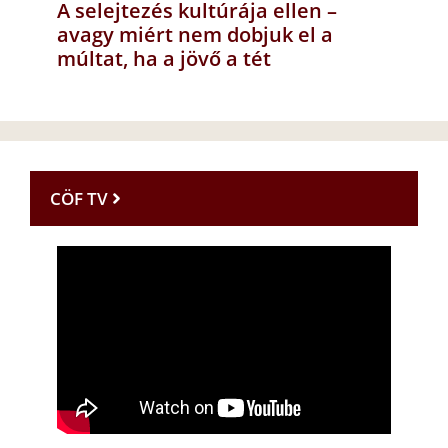
A selejtezés kultúrája ellen –
avagy miért nem dobjuk el a
múltat, ha a jövő a tét
CÖF TV