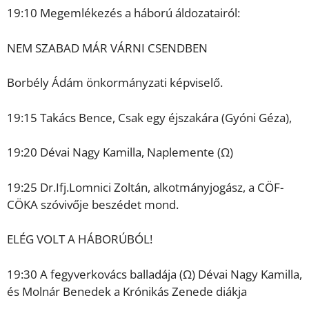
19:10 Megemlékezés a háború áldozatairól:
NEM SZABAD MÁR VÁRNI CSENDBEN
Borbély Ádám önkormányzati képviselő.
19:15 Takács Bence, Csak egy éjszakára (Gyóni Géza),
19:20 Dévai Nagy Kamilla, Naplemente (Ω)
19:25 Dr.Ifj.Lomnici Zoltán, alkotmányjogász, a CÖF-
CÖKA szóvivője beszédet mond.
ELÉG VOLT A HÁBORÚBÓL!
19:30 A fegyverkovács balladája (Ω) Dévai Nagy Kamilla,
és Molnár Benedek a Krónikás Zenede diákja