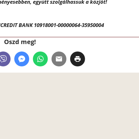
ényesebben, együtt szolgálhassuk a közjót!
CREDIT BANK 10918001-00000064-35950004
Oszd meg!