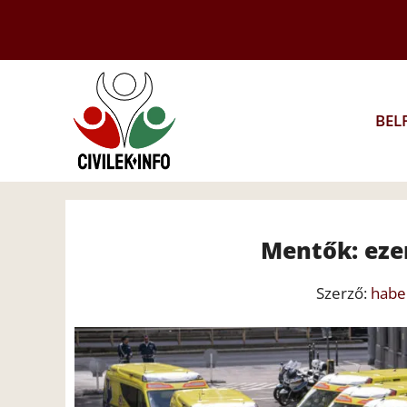
Kilépés
a
tartalomba
BEL
Mentők: eze
Szerző:
habe