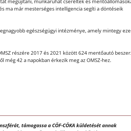
flottát megújítani, munkaruhát cseréltek és mentőállomások
, és ma már mesterséges intelligencia segíti a döntéseik
legnagyobb egészségügyi intézménye, amely mintegy eze
 OMSZ részére 2017 és 2021 között 624 mentőautó beszer
ebből még 42 a napokban érkezik meg az OMSZ-hez.
ánszférát, támogassa a CÖF-CÖKA küldetését annak