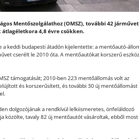
ágos Mentőszolgálathoz (OMSZ), további 42 járművet
átlagéletkora 4,8 évre csökken.
e a keddi budapesti átadón kijelentette: a mentőautó-áll
művet cserélt le 2010 óta. A mentőautókat korszerű eszkö
SZ támogatását; 2010-ben 223 mentőállomás volt az
újított és korszerűsített, és további 30 új mentőállomást
el.
n dolgozójának a rendkívül lelkiismeretes, önfeláldozó
 közölte, tavaly 82 új mentőautót vásároltak, ebből most