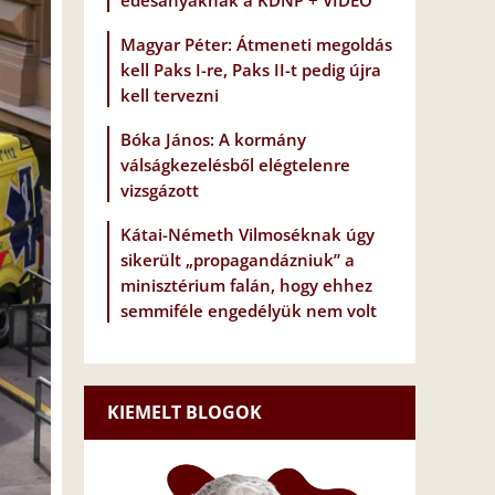
édesanyáknak a KDNP + VIDEÓ
Magyar Péter: Átmeneti megoldás
kell Paks I-re, Paks II-t pedig újra
kell tervezni
Bóka János: A kormány
válságkezelésből elégtelenre
vizsgázott
Kátai-Németh Vilmoséknak úgy
sikerült „propagandázniuk” a
minisztérium falán, hogy ehhez
semmiféle engedélyük nem volt
KIEMELT BLOGOK