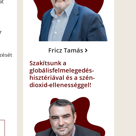
at
r
Fricz Tamás
zését
Szakítsunk a
globálisfelmelegedés-
hisztériával és a szén-
dioxid-ellenességgel!