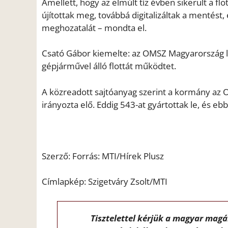
Amellett, hogy az elmúlt tíz évben sikerült a 
újítottak meg, továbbá digitalizáltak a mentést
meghozatalát – mondta el.
Csató Gábor kiemelte: az OMSZ Magyarország 
gépjárművel álló flottát működtet.
A közreadott sajtóanyag szerint a kormány az
irányozta elő. Eddig 543-at gyártottak le, és 
Szerző: Forrás: MTI/Hírek Plusz
Címlapkép: Szigetváry Zsolt/MTI
Tisztelettel kérjük a magyar mag