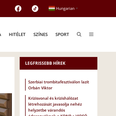
Hungarian
▼
A
HITÉLET
SZÍNES
SPORT
LEGFRISSEBB HÍREK
Szerbiai trombitafesztiválon lazít
Orbán Viktor
Krízisvonal és krízishálózat
létrehozását javasolja nehéz
helyzetbe várandós