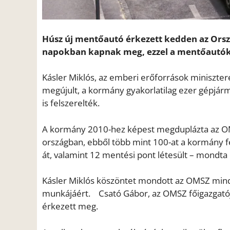
Húsz új mentőautó érkezett kedden az Orsz
napokban kapnak meg, ezzel a mentőautók 
Kásler Miklós, az emberi erőforrások miniszter
megújult, a kormány gyakorlatilag ezer gépjár
is felszerelték.
A kormány 2010-hez képest megduplázta az OM
országban, ebből több mint 100-at a kormány fel
át, valamint 12 mentési pont létesült – mondta 
Kásler Miklós köszöntet mondott az OMSZ minde
munkájáért. Csató Gábor, az OMSZ főigazgatója
érkezett meg.