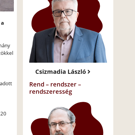
 a
omány
zökkel
Csizmadia László
 adott
Rend – rendszer –
rendszeresség
 20