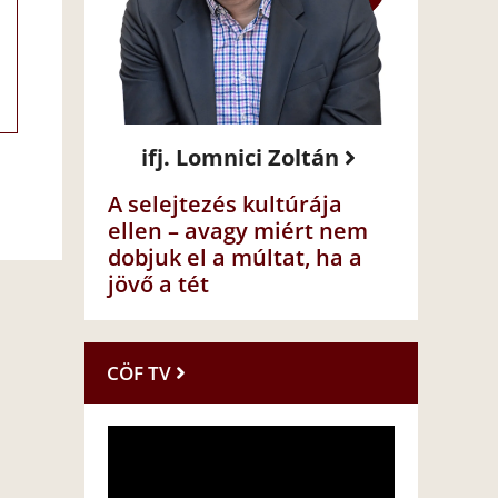
ifj. Lomnici Zoltán
A selejtezés kultúrája
ellen – avagy miért nem
dobjuk el a múltat, ha a
jövő a tét
CÖF TV