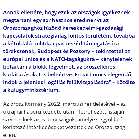
Annak ellenére, hogy ezek az országok igyekeznek
megtartani egy sor hasznos eredményt az
Oroszországhoz fűződő kereskedelmi-gazdasági
kapcsolatok stratégiailag fontos területein, továbbá
a kétoldalú politikai párbeszéd támogatására
törekszenek, Budapest és Pozsony – tekintettel az
európai uniós és a NATO-tagságukra – kénytelenek
betartani a blokk fegyelmét, az oroszellenes
korlátozásokat is beleértve. Emiatt nincs elegendő
indok a jelenlegi jogállás felülvizsgálására” – közölte
a külügyminisztérium.
Az orosz kormány 2022. márciusi rendeletével – az
ukrajnai háború kezdete után – létrehozott listáján
szerepelnek azok az országok, amelyek egyoldalú
korlátozó intézkedéseket vezettek be Oroszország
ellen.