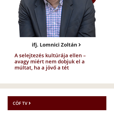
ifj. Lomnici Zoltán
A selejtezés kultúrája ellen –
avagy miért nem dobjuk el a
múltat, ha a jövő a tét
CÖF TV