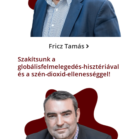
Fricz Tamás
Szakítsunk a
globálisfelmelegedés-hisztériával
és a szén-dioxid-ellenességgel!