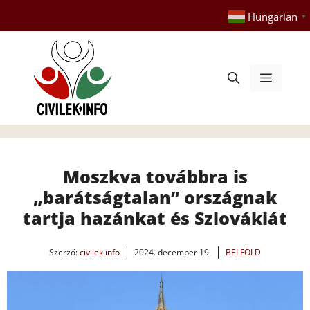
Kilépés
Hungarian
▼
a
tartalomba
Menü
Moszkva továbbra is
„barátságtalan” országnak
tartja hazánkat és Szlovákiát
Szerző:
civilek.info
2024. december 19.
BELFÖLD