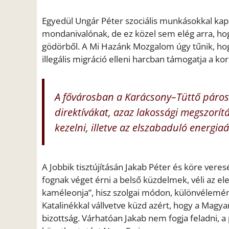
Egyedül Ungár Péter szociális munkásokkal kapc
mondanivalónak, de ez közel sem elég arra, ho
gödörből. A Mi Hazánk Mozgalom úgy tűnik, hogy
illegális migráció elleni harcban támogatja a k
A fővárosban a Karácsony–Tüttő páros 
direktívákat, azaz lakossági megszorí
kezelni, illetve az elszabaduló energia
A Jobbik tisztújításán Jakab Péter és köre veres
fognak véget érni a belső küzdelmek, véli az el
kaméleonja”, hisz szolgai módon, különvélemény
Katalinékkal vállvetve küzd azért, hogy a Magyar
bizottság. Várhatóan Jakab nem fogja feladni, a 