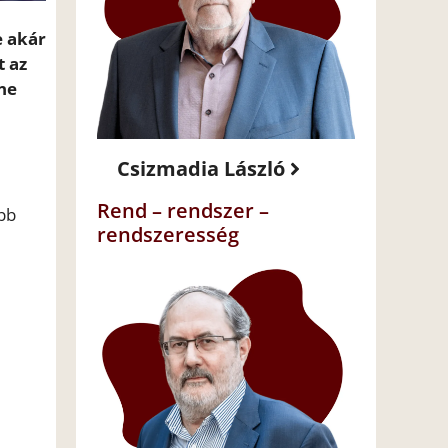
e akár
t az
nne
Csizmadia László
Rend – rendszer –
ább
rendszeresség