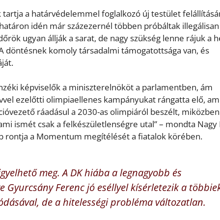
artja a határvédelemmel foglalkozó új testület felállításár
határon idén már százezernél többen próbáltak illegálisan
őrök ugyan állják a sarat, de nagy szükség lenne rájuk a h
s. A döntésnek komoly társadalmi támogatottsága van, és
ját.
enzéki képviselők a miniszterelnököt a parlamentben, ám
vel ezelőtti olimpiaellenes kampányukat rángatta elő, ami
kcióvezető ráadásul a 2030-as olimpiáról beszélt, miközben
mi ismét csak a felkészületlenségre utal” – mondta Nagy 
bb rontja a Momentum megítélését a fiatalok körében.
figyelhető meg. A DK hiába a legnagyobb és
e Gyurcsány Ferenc jó eséllyel kísérletezik a többie
ó­dásával, de a hitelességi probléma változatlan.