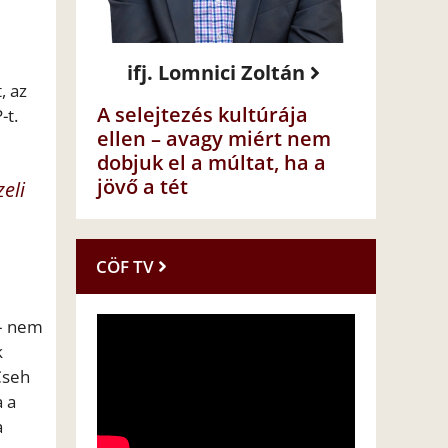
ifj. Lomnici Zoltán
, az
A selejtezés kultúrája
-t.
ellen – avagy miért nem
dobjuk el a múltat, ha a
jövő a tét
eli
CÖF TV
 – nem
k
Cseh
a a
a