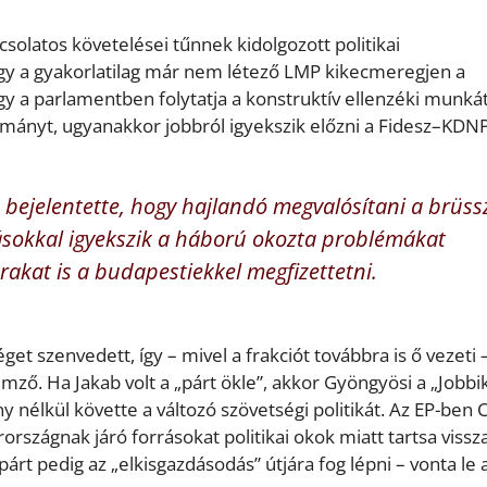
solatos követelései tűnnek kidolgozott politikai
gy a gyakorlatilag már nem létező LMP kikecmeregjen a
 a parlamentben folytatja a konstruktív ellenzéki munkát
ormányt, ugyanakkor jobbról igyekszik előzni a Fidesz–KDNP
bejelentette, hogy hajlandó megvalósítani a brüssz
tásokkal igyekszik a háború okozta problémákat
árakat is a budapestiekkel megfizettetni.
éget szenvedett, így – mivel a frakciót továbbra is ő vezeti
emző. Ha Jakab volt a „párt ökle”, akkor Gyöngyösi a „Jobbi
 nélkül követte a változó szövetségi politikát. Az EP-ben 
országnak járó forrásokat politikai okok miatt tartsa vissz
párt pedig az „elkisgazdásodás” útjára fog lépni – vonta le 