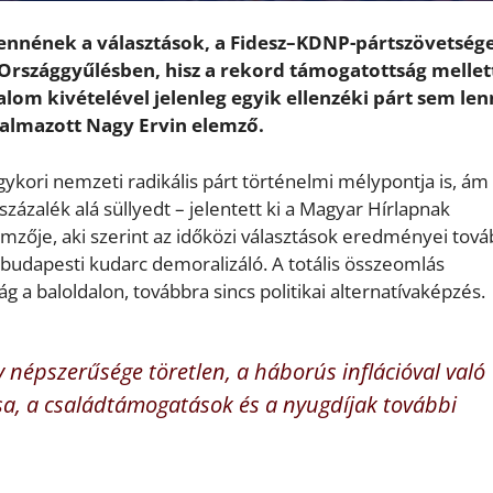
ennének a választások, a Fidesz–KDNP-pártszövetség
Országgyűlésben, hisz a rekord támogatottság mellet
lom kivételével jelenleg egyik ellenzéki párt sem le
galmazott Nagy Ervin elemző.
gykori nemzeti radikális párt történelmi mélypontja is, ám
ázalék alá süllyedt – jelentett ki a Magyar Hírlapnak
lemzője, aki szerint az időközi választások eredményei tov
 budapesti kudarc demoralizáló. A totális összeomlás
g a baloldalon, továbbra sincs politikai alternatívaképzés.
y népszerűsége töretlen, a háborús inflációval való
sa, a családtámogatások és a nyugdíjak további