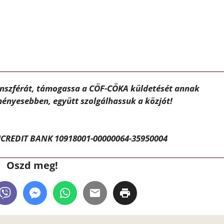
ánszférát, támogassa a CÖF-CÖKA küldetését annak
ényesebben, együtt szolgálhassuk a közjót!
CREDIT BANK 10918001-00000064-35950004
Oszd meg!