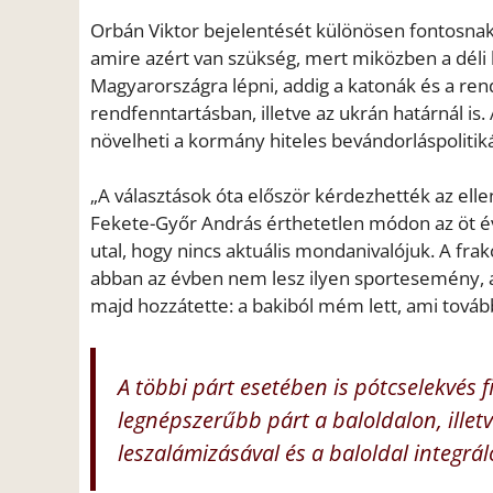
Orbán Viktor bejelentését különösen fontosnak t
amire azért van szükség, mert miközben a déli 
Magyarországra lépni, addig a katonák és a rend
rendfenntartásban, illetve az ukrán határnál i
növelheti a kormány hiteles bevándorláspolitiká
„A választások óta először kérdezhették az ell
Fekete-Győr András érthetetlen módon az öt év
utal, hogy nincs aktuális mondanivalójuk. A fra
abban az évben nem lesz ilyen sportesemény, a
majd hozzátette: a bakiból mém lett, ami tová
A többi párt esetében is pótcselekvés 
legnépszerűbb párt a baloldalon, illetv
leszalámizásával és a baloldal integrál