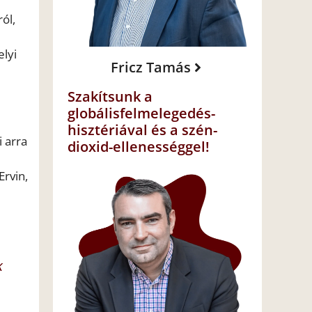
ól,
elyi
Fricz Tamás
Szakítsunk a
globálisfelmelegedés-
hisztériával és a szén-
 arra
dioxid-ellenességgel!
Ervin,
k