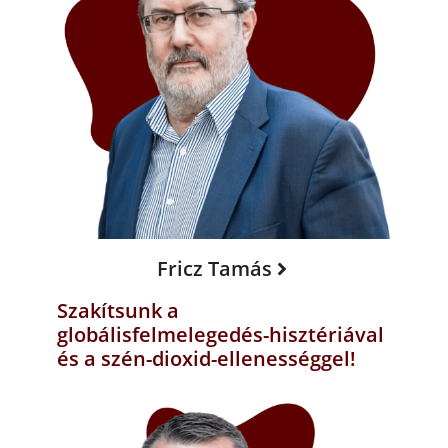
Fricz Tamás
Szakítsunk a
globálisfelmelegedés-hisztériával
és a szén-dioxid-ellenességgel!