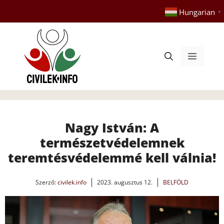
Kilépés
Hungarian
▼
a
tartalomba
Menü
Nagy István: A
természetvédelemnek
teremtésvédelemmé kell válnia!
Szerző:
civilek.info
2023. augusztus 12.
BELFÖLD