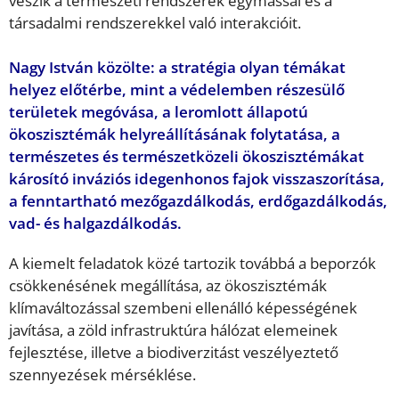
veszik a természeti rendszerek egymással és a
társadalmi rendszerekkel való interakcióit.
Nagy István közölte: a stratégia olyan témákat
helyez előtérbe, mint a védelemben részesülő
területek megóvása, a leromlott állapotú
ökoszisztémák helyreállításának folytatása, a
természetes és természetközeli ökoszisztémákat
károsító inváziós idegenhonos fajok visszaszorítása,
a fenntartható mezőgazdálkodás, erdőgazdálkodás,
vad- és halgazdálkodás.
A kiemelt feladatok közé tartozik továbbá a beporzók
csökkenésének megállítása, az ökoszisztémák
klímaváltozással szembeni ellenálló képességének
javítása, a zöld infrastruktúra hálózat elemeinek
fejlesztése, illetve a biodiverzitást veszélyeztető
szennyezések mérséklése.