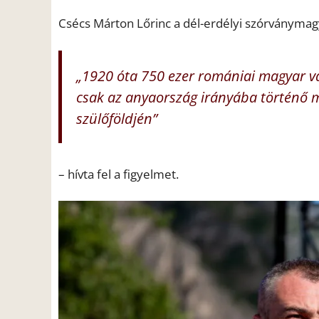
Csécs Márton Lőrinc a dél-erdélyi szórványmagy
„1920 óta 750 ezer romániai magyar v
csak az anyaország irányába történő m
szülőföldjén”
– hívta fel a figyelmet.