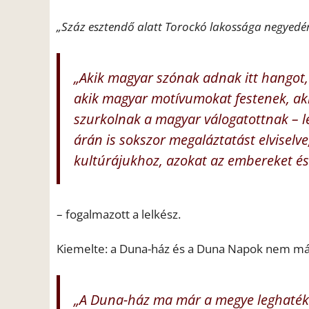
„Száz esztendő alatt Torockó lakossága negyedér
„Akik magyar szónak adnak itt hangot,
akik magyar motívumokat festenek, ak
szurkolnak a magyar válogatottnak – l
árán is sokszor megaláztatást elvisel
kultúrájukhoz, azokat az embereket és
– fogalmazott a lelkész.
Kiemelte: a Duna-ház és a Duna Napok nem má
„A Duna-ház ma már a megye leghatéko