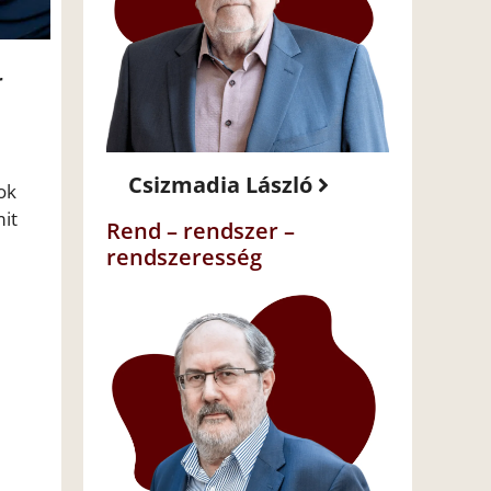
r
Csizmadia László
ok
mit
Rend – rendszer –
rendszeresség