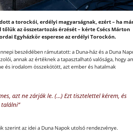
dott a torockói, erdélyi magyarságnak, ezért – ha má
 tőlük az összetartozás érzését – kérte Csécs Márton
-Tordai Egyházkör esperese az erdélyi Torockón.
ünnepi beszédében rámutatott: a Duna-ház és a Duna Nap
zolói, annak az értéknek a tapasztalható valósága, hogy a
zene és irodalom összekötött, azt ember és hatalmak
s, azt ne zárják le. (…) Ezt tisztelettel kérem, és
találni”
kik szerint az idei a Duna Napok utolsó rendezvénye.