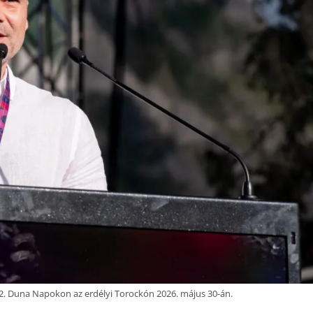
12. Duna Napokon az erdélyi Torockón 2026. május 30-án.