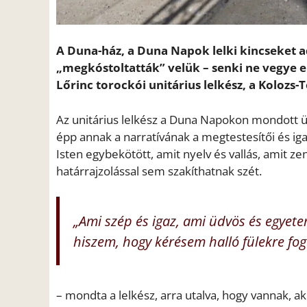
A Duna-ház, a Duna Napok lelki kincseket a
„megkóstoltatták” velük – senki ne vegye el
Lőrinc torockói unitárius lelkész, a Kolozs
Az unitárius lelkész a Duna Napokon mondott 
épp annak a narratívának a megtestesítői és iga
Isten egybekötött, amit nyelv és vallás, amit 
határrajzolással sem szakíthatnak szét.
„Ami szép és igaz, ami üdvös és egyeteme
hiszem, hogy kérésem halló fülekre fog 
– mondta a lelkész, arra utalva, hogy vannak, a