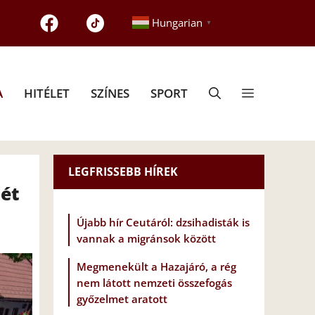
Hungarian
▼
A
HITÉLET
SZÍNES
SPORT
LEGFRISSEBB HÍREK
sét
Újabb hír Ceutáról: dzsihadisták is
vannak a migránsok között
Megmenekült a Hazajáró, a rég
nem látott nemzeti összefogás
győzelmet aratott