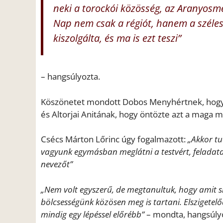
neki a torockói közösség, az Aranyos
Nap nem csak a régiót, hanem a széles
kiszolgálta, és ma is ezt teszi”
– hangsúlyozta.
Köszönetet mondott Dobos Menyhértnek, hogy 
és Altorjai Anitának, hogy öntözte azt a maga m
Csécs Márton Lőrinc úgy fogalmazott:
„Akkor tu
vagyunk egymásban meglátni a testvért, feladata
nevezőt”
„Nem volt egyszerű, de megtanultuk, hogy amit sik
bölcsességünk közösen meg is tartani. Elszigetel
mindig egy lépéssel előrébb”
– mondta, hangsúly