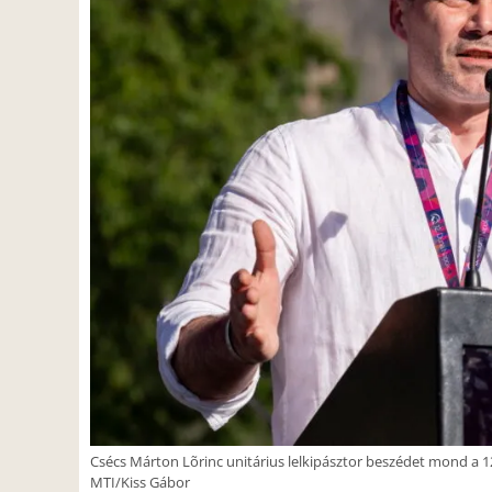
Csécs Márton Lõrinc unitárius lelkipásztor beszédet mond a 
MTI/Kiss Gábor