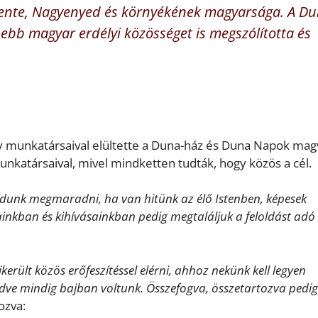
mente, Nagyenyed és környékének magyarsága. A D
ebb magyar erdélyi közösséget is megszólította és
munkatársaival elültette a Duna-ház és Duna Napok magv
unkatársaival, mivel mindketten tudták, hogy közös a cél.
dunk megmaradni, ha van hitünk az élő Istenben, képesek
inkban és kihívásainkban pedig megtaláljuk a feloldást adó
erült közös erőfeszítéssel elérni, ahhoz nekünk kell legyen
ődve mindig bajban voltunk. Összefogva, összetartozva pedig
ozva: