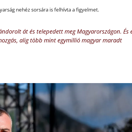
arság nehéz sorsára is felhívta a figyelmet.
ándorolt át és telepedett meg Magyarországon. És 
ozgás, alig több mint egymillió magyar maradt