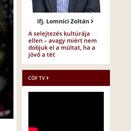
ifj. Lomnici Zoltán
A selejtezés kultúrája
ellen – avagy miért nem
dobjuk el a múltat, ha a
jövő a tét
CÖF TV