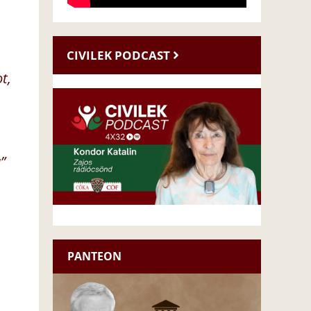
CIVILEK PODCAST
t,
”
PANTEON