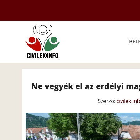
Kilépés
a
tartalomba
BEL
Ne vegyék el az erdélyi ma
Szerző:
civilek.inf