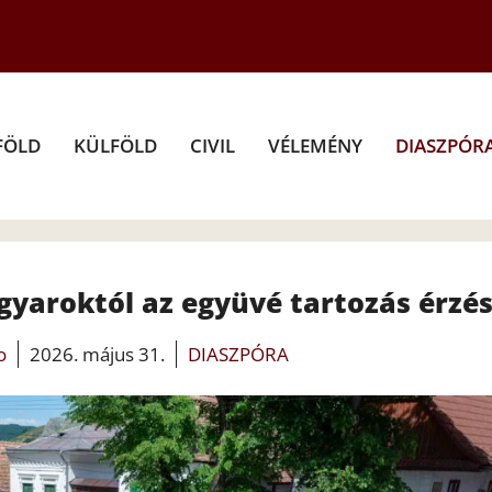
FÖLD
KÜLFÖLD
CIVIL
VÉLEMÉNY
DIASZPÓR
gyaroktól az együvé tartozás érzé
o
2026. május 31.
DIASZPÓRA