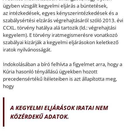
ügyben vizsgált kegyelmi eljárás a büntetések,
az intézkedések, egyes kényszerintézkedések és a
szabálysértési elzárás végrehajtásáról szóló 2013. évi
CCXL. törvény hatálya alá tartozik (ld.: végrehajtási
kegyelem). E törvény iratmegismerésre vonatkozó
szabályai kizárják a kegyelmi eljárásokon keletkező
iratok nyilvánosságát.
Indokolásában a bíró felhívta a figyelmet arra, hogy a
Kúria hasonló tényállású ügyekben hozott
precedensértékű ítéleteiben is azt állapította meg,
hogy
A KEGYELMI ELJÁRÁSOK IRATAI NEM
KÖZÉRDEKŰ ADATOK.