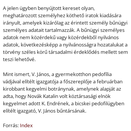
A jelen ügyben benyújtott kereset olyan,
meghatározott személyhez köthető iratok kiadására
irányult, amelyek kizárólag az érintett személy bűnügyi
személyes adatait tartalmazzák. A bűnügyi személyes
adatok nem közérdekű vagy közérdekből nyilvános
adatok, következésképp a nyilvánosságra hozatalukat a
törvény széles körű társadalmi érdeklődés mellett sem
teszi lehetővé.
Mint ismert, V. János, a gyermekotthon pedofília
vádjával elítélt igazgatója a főszereplője a februárban
kirobbant kegyelmi botránynak, amelynek alapját az
adta, hogy Novák Katalin volt köztársasági elnök
kegyelmet adott K. Endrének, a bicskei pedofilügyben
elítélt igazgató, V. János bűntársának.
Forrás:
Index