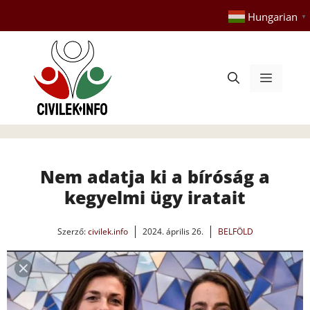
Kilépés
Hungarian
▼
a
tartalomba
Menü
Nem adatja ki a bíróság a
kegyelmi ügy iratait
Szerző:
civilek.info
2024. április 26.
BELFÖLD