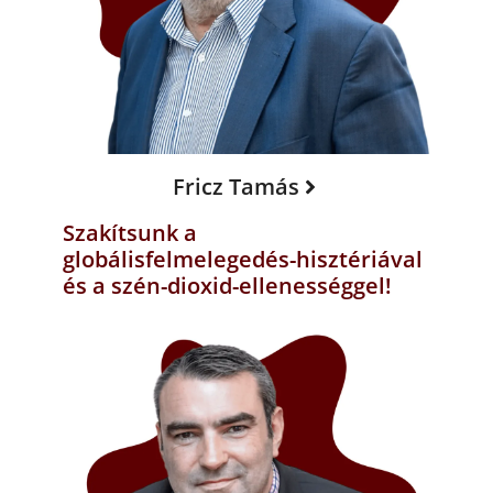
Fricz Tamás
Szakítsunk a
globálisfelmelegedés-hisztériával
és a szén-dioxid-ellenességgel!