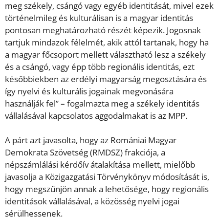
meg székely, csángó vagy egyéb identitását, mivel ezek
történelmileg és kulturálisan is a magyar identitás
pontosan meghatározható részét képezik. Jogosnak
tartjuk mindazok félelmét, akik attól tartanak, hogy ha
a magyar főcsoport mellett választható lesz a székely
és a csángó, vagy épp több regionális identitás, ezt
későbbiekben az erdélyi magyarság megosztására és
így nyelvi és kulturális jogainak megvonására
használják fel” – fogalmazta meg a székely identitás
vállalásával kapcsolatos aggodalmakat is az MPP.
A párt azt javasolta, hogy az Romániai Magyar
Demokrata Szövetség (RMDSZ) frakciója, a
népszámlálási kérdőív átalakítása mellett, mielőbb
javasolja a Közigazgatási Törvénykönyv módosítását is,
hogy megszűnjön annak a lehetősége, hogy regionális
identitások vállalásával, a közösség nyelvi jogai
sérülhessenek.