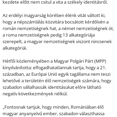
kezdete előtt nem csitul a vita a székely identitásról.
Az erdélyi magyarság körében élénk vitát váltott ki,
hogy a népszámlálás közvitára bocsátott kérdőívén a
román nemzetiségnek hat, a német nemzetiségnek öt,
a roma nemzetiségnek pedig 13 alkategóriája
szerepelt, a magyar nemzetiségnek viszont nincsenek
alkategóriái.
Hétfői közleményében a Magyar Polgári Párt (MPP)
kinyilvánította: elfogadhatatlannak tartja, hogy a 21.
században, az Európai Unió egyik tagállama nem teszi
lehetővé a területén élő nemzetiségek számára, hogy
szabadon vállalhassák identitásukat előre látható
negatív következmények nélkül.
„Fontosnak tartjuk, hogy minden, Romániában élő
magyar anyanyelvű ember, szabadon választhassa