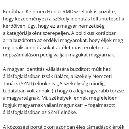
Korábban Kelemen Hunor RMDSZ-elnök is közölte,
hogy kezdeményezi a székely identitás feltüntetését a
kérdőíven, úgy, hogy ez a magyar nemzetiség
alkategóriájaként szerepeljen. A politikus korábban
arra buzdította az erdélyi magyarokat, hogy éljék meg
regionális identitásukat az élet más területein, a
népszámláláson pedig vallják magukat magyarnak.
A magyar identitás vállalására buzdított múlt heti
állásfoglalásában Izsák Balázs, a Székely Nemzeti
Tanács (SZNT) elnöke is. „A székelység mindig
tudatában volt annak, (.) hogy ő a legmagyarabb törzse
a magyarságnak. Mi, székelyek, ennek megfelelően
fogjuk magyarnak vallani magunkat” – fogalmazott
állásfoglalásában az SZNT elnöke.
A közösségi portálokon azonban éles támadások érték