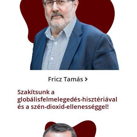
Fricz Tamás
Szakítsunk a
globálisfelmelegedés-hisztériával
és a szén-dioxid-ellenességgel!