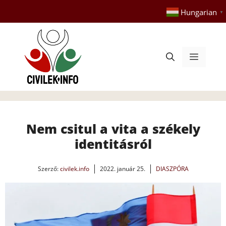
Kilépés
Hungarian
▼
a
tartalomba
Menü
Nem csitul a vita a székely
identitásról
Szerző:
civilek.info
2022. január 25.
DIASZPÓRA