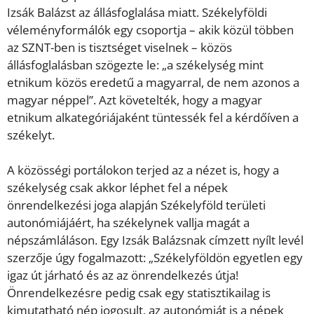
Izsák Balázst az állásfoglalása miatt. Székelyföldi
véleményformálók egy csoportja – akik közül többen
az SZNT-ben is tisztséget viselnek – közös
állásfoglalásban szögezte le: „a székelység mint
etnikum közös eredetű a magyarral, de nem azonos a
magyar néppel”. Azt követelték, hogy a magyar
etnikum alkategóriájaként tüntessék fel a kérdőíven a
székelyt.
A közösségi portálokon terjed az a nézet is, hogy a
székelység csak akkor léphet fel a népek
önrendelkezési joga alapján Székelyföld területi
autonómiájáért, ha székelynek vallja magát a
népszámláláson. Egy Izsák Balázsnak címzett nyílt levél
szerzője úgy fogalmazott: „Székelyföldön egyetlen egy
igaz út járható és az az önrendelkezés útja!
Önrendelkezésre pedig csak egy statisztikailag is
kimutatható nép jogosult, az autonómiát is a népek