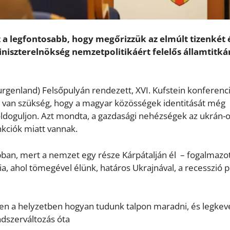
z a legfontosabb, hogy megőrizzük az elmúlt tizenkét 
niszterelnökség nemzetpolitikáért felelős államtitká
Burgenland) Felsőpulyán rendezett, XVI. Kufstein konferenc
van szükség, hogy a magyar közösségek identitását még
oldoguljon. Azt mondta, a gazdasági nehézségek az ukrán-
nkciók miatt vannak.
ban, mert a nemzet egy része Kárpátalján él – fogalmazot
, ahol tömegével élünk, határos Ukrajnával, a recesszió 
ben a helyzetben hogyan tudunk talpon maradni, és legke
endszerváltozás óta