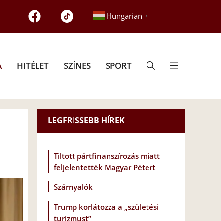
Hungarian
▼
A
HITÉLET
SZÍNES
SPORT
LEGFRISSEBB HÍREK
Tiltott pártfinanszírozás miatt
feljelentették Magyar Pétert
Szárnyalók
Trump korlátozza a „születési
turizmust”