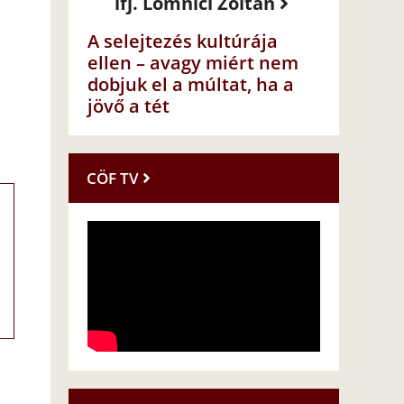
ifj. Lomnici Zoltán
A selejtezés kultúrája
ellen – avagy miért nem
dobjuk el a múltat, ha a
jövő a tét
CÖF TV