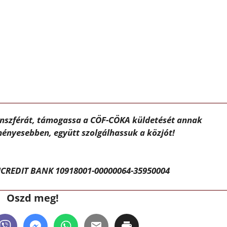
ánszférát, támogassa a CÖF-CÖKA küldetését annak
ényesebben, együtt szolgálhassuk a közjót!
CREDIT BANK 10918001-00000064-35950004
Oszd meg!