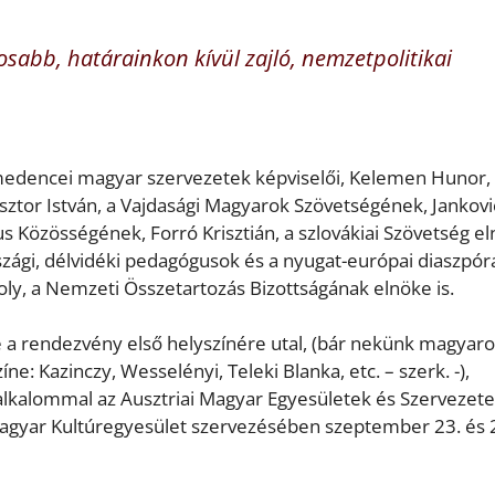
osabb, határainkon kívül zajló, nemzetpolitikai
edencei magyar szervezetek képviselői, Kelemen Hunor,
tor István, a Vajdasági Magyarok Szövetségének, Jankovi
 Közösségének, Forró Krisztián, a szlovákiai Szövetség el
országi, délvidéki pedagógusok és a nyugat-európai diaszpór
roly, a Nemzeti Összetartozás Bizottságának elnöke is.
 a rendezvény első helyszínére utal, (bár nekünk magyar
e: Kazinczy, Wesselényi, Teleki Blanka, etc. – szerk. -),
alkalommal az Ausztriai Magyar Egyesületek és Szervezet
agyar Kultúregyesület szervezésében szeptember 23. és 