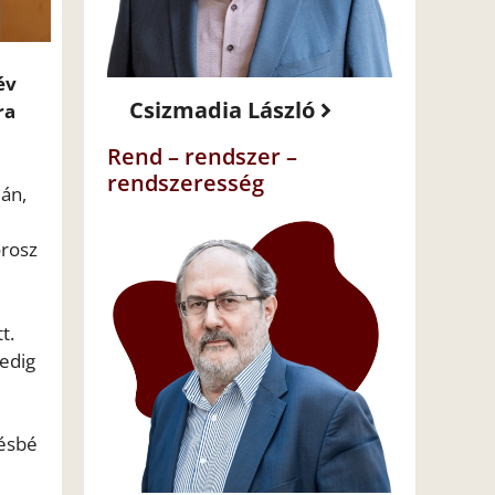
év
Csizmadia László
ra
Rend – rendszer –
rendszeresség
ián,
orosz
t.
pedig
vésbé