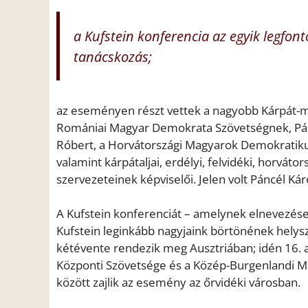
a Kufstein konferencia az egyik legfont
tanácskozás;
az eseményen részt vettek a nagyobb Kárpát-m
Romániai Magyar Demokrata Szövetségnek, Pász
Róbert, a Horvátországi Magyarok Demokratikus
valamint kárpátaljai, erdélyi, felvidéki, horvát
szervezeteinek képviselői. Jelen volt Páncél Ká
A Kufstein konferenciát – amelynek elnevezése
Kufstein leginkább nagyjaink börtönének helyszín
kétévente rendezik meg Ausztriában; idén 16. 
Központi Szövetsége és a Közép-Burgenlandi M
között zajlik az esemény az őrvidéki városban.