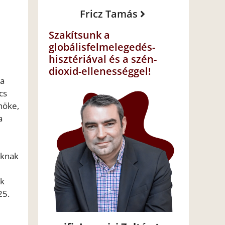
Fricz Tamás
Szakítsunk a
globálisfelmelegedés-
hisztériával és a szén-
dioxid-ellenességgel!
 a
cs
nöke,
a
oknak
ek
25.