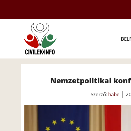
Kilépés
a
tartalomba
BEL
Nemzetpolitikai konf
Szerző:
habe
20