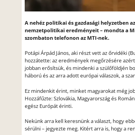
A nehéz politikai és gazdasági helyzetben a
nemzetpolitikai eredményeit – mondta a Mi
szombaton telefonon az MTI-nek.
Potápi Árpád János, aki részt vett az őrvidéki (
hozzátette: az eredmények megőrzésére azért 
jobban erősítsük, és mindenki a szülőföldjén b
háború és az arra adott európai válaszok, a sza
Ez mindenkit érint, minket magyarokat még job
Hozzáfűzte: Szlovákia, Magyarország és Románia
egész Európát érinti.
Nekünk arra kell keresnünk a választ, hogy eb
sérülni – jegyezte meg. Kitért arra is, hogy a r