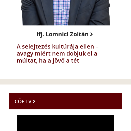
ifj. Lomnici Zoltán
A selejtezés kultúrája ellen –
avagy miért nem dobjuk el a
múltat, ha a jövő a tét
CÖF TV