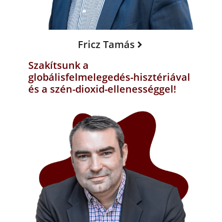
Fricz Tamás
Szakítsunk a
globálisfelmelegedés-hisztériával
és a szén-dioxid-ellenességgel!