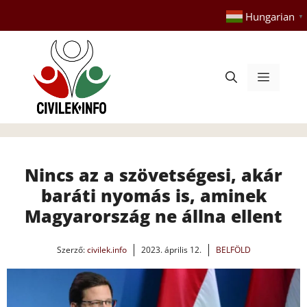
Kilépés
Hungarian
▼
a
tartalomba
Menü
Nincs az a szövetségesi, akár
baráti nyomás is, aminek
Magyarország ne állna ellent
Szerző:
civilek.info
2023. április 12.
BELFÖLD