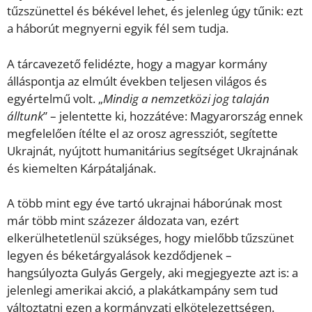
tűzszünettel és békével lehet, és jelenleg úgy tűnik: ezt
a háborút megnyerni egyik fél sem tudja.
A tárcavezető felidézte, hogy a magyar kormány
álláspontja az elmúlt években teljesen világos és
egyértelmű volt. „
Mindig a nemzetközi jog talaján
álltunk
” – jelentette ki, hozzátéve: Magyarország ennek
megfelelően ítélte el az orosz agressziót, segítette
Ukrajnát, nyújtott humanitárius segítséget Ukrajnának
és kiemelten Kárpátaljának.
A több mint egy éve tartó ukrajnai háborúnak most
már több mint százezer áldozata van, ezért
elkerülhetetlenül szükséges, hogy mielőbb tűzszünet
legyen és béketárgyalások kezdődjenek –
hangsúlyozta Gulyás Gergely, aki megjegyezte azt is: a
jelenlegi amerikai akció, a plakátkampány sem tud
változtatni ezen a kormányzati elkötelezettségen.