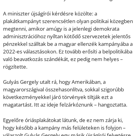
A miniszter újságírói kérdésre közölte: a
plakátkampányt szerencsétlen olyan politikai közegben
megtenni, amikor amúgy is a jelenlegi demokrata
adminisztrációhoz nyíltan kötődő szervezetek jelentős
pénzekkel szálltak be a magyar ellenzék kampányába a
2022-es választásokon. Ez tovább erősíti a belpolitikába
való beavatkozás szándékát, ez pedig nem helyes –
rögzítette.
Gulyás Gergely utalt rá, hogy Amerikában, a
magyarországival összehasonlítva, sokkal szigorúbb
következményekkel járó törvények tiltják ezt a
magatartást. Itt az ideje felzárkóznunk – hangoztatta.
Egyelőre óriásplakátokat látunk, de ez nem zárja ki,
hogy később a kampány más felületeken is folyjon –
válaszolt Gulyás Gergely egy másik újságírói felvetésre.