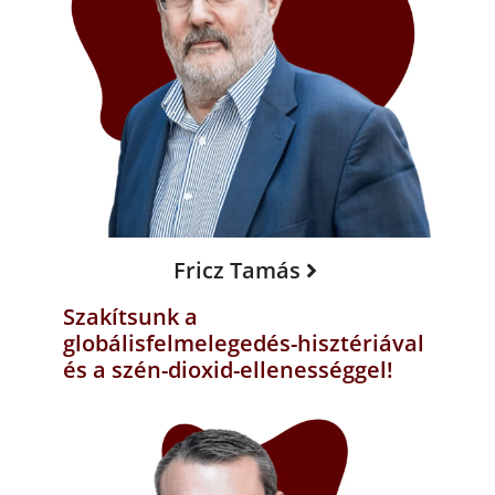
Fricz Tamás
Szakítsunk a
globálisfelmelegedés-hisztériával
és a szén-dioxid-ellenességgel!