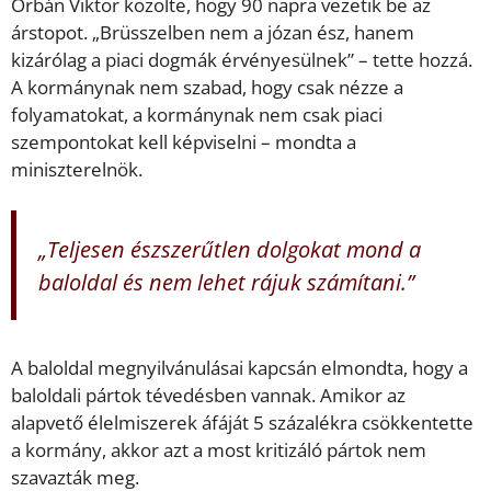
Orbán Viktor közölte, hogy 90 napra vezetik be az
árstopot. „Brüsszelben nem a józan ész, hanem
kizárólag a piaci dogmák érvényesülnek” – tette hozzá.
A kormánynak nem szabad, hogy csak nézze a
folyamatokat, a kormánynak nem csak piaci
szempontokat kell képviselni – mondta a
miniszterelnök.
„Teljesen észszerűtlen dolgokat mond a
baloldal és nem lehet rájuk számítani.”
A baloldal megnyilvánulásai kapcsán elmondta, hogy a
baloldali pártok tévedésben vannak. Amikor az
alapvető élelmiszerek áfáját 5 százalékra csökkentette
a kormány, akkor azt a most kritizáló pártok nem
szavazták meg.