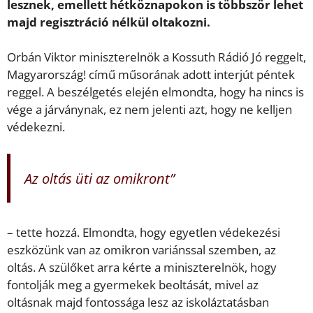
lesznek, emellett hétköznapokon is többször lehet
majd regisztráció nélkül oltakozni.
Orbán Viktor miniszterelnök a Kossuth Rádió Jó reggelt,
Magyarország! című műsorának adott interjút péntek
reggel. A beszélgetés elején elmondta, hogy ha nincs is
vége a járványnak, ez nem jelenti azt, hogy ne kelljen
védekezni.
Az oltás üti az omikront”
– tette hozzá. Elmondta, hogy egyetlen védekezési
eszközünk van az omikron variánssal szemben, az
oltás. A szülőket arra kérte a miniszterelnök, hogy
fontolják meg a gyermekek beoltását, mivel az
oltásnak majd fontossága lesz az iskoláztatásban