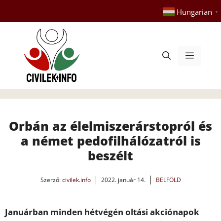
Kilépés
Hungarian
▼
a
tartalomba
Menü
Orbán az élelmiszerárstopról és
a német pedofilhálózatról is
beszélt
Szerző:
civilek.info
2022. január 14.
BELFÖLD
Januárban minden hétvégén oltási akciónapok