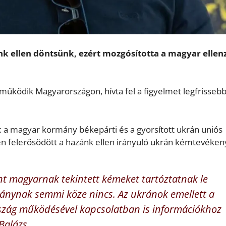
ink ellen döntsünk, ezért mozgósította a magyar ellen
űködik Magyarországon, hívta fel a figyelmet legfrisseb
t: a magyar kormány békepárti és a gyorsított ukrán uniós
en felerősödött a hazánk ellen irányuló ukrán kémtevéken
int magyarnak tekintett kémeket tartóztatnak le
nynak semmi köze nincs. Az ukránok emellett a
szág működésével kapcsolatban is információkhoz
Balázs.