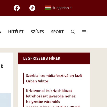
Hungarian
▼
A
HITÉLET
SZÍNES
SPORT
LEGFRISSEBB HÍREK
at
Szerbiai trombitafesztiválon lazít
Orbán Viktor
Krízisvonal és krízishálózat
létrehozását javasolja nehéz
helyzetbe várandós