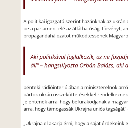
A politikai igazgató szerint hazánknak az ukrán
be a parlament elé az átláthatósági törvényt,
propagandahálózatot működtessenek Magyaro
Aki politikával foglalkozik, az ne fogad
áll” – hangsúlyozta Orbán Balázs, aki a
pénteki rádióinterjújában a miniszterelnök arról
pártok ukrán összeköttetésekkel rendelkeznek,
jelentenek arra, hogy befurakodjanak a magyar 
arra, hogy támogassák Ukrajna uniós tagságát” 
„Ukrajna el akarja érni, hogy a saját érdekeink