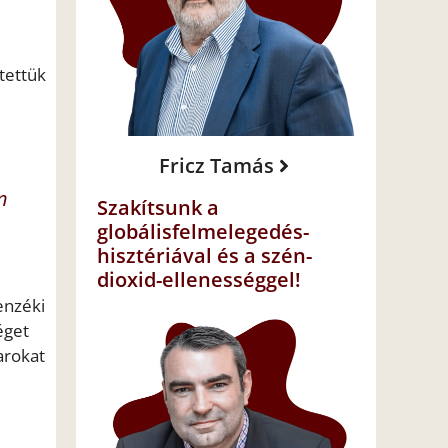
tettük
Fricz Tamás
n
Szakítsunk a
globálisfelmelegedés-
hisztériával és a szén-
dioxid-ellenességgel!
enzéki
éget
arokat