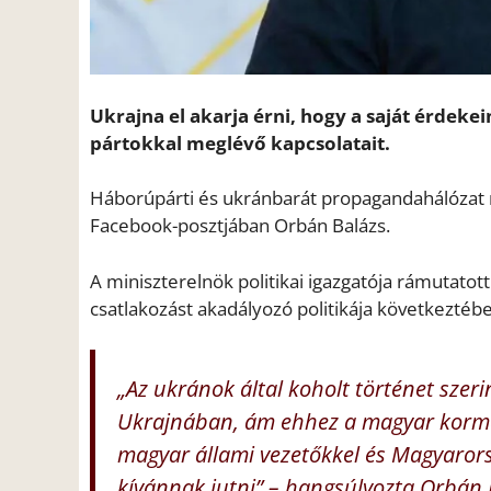
Ukrajna el akarja érni, hogy a saját érdeke
pártokkal meglévő kapcsolatait.
Háborúpárti és ukránbarát propagandahálózat m
Facebook-posztjában Orbán Balázs.
A miniszterelnök politikai igazgatója rámutatot
csatlakozást akadályozó politikája következtéb
„Az ukránok által koholt történet szer
Ukrajnában, ám ehhez a magyar kormá
magyar állami vezetőkkel és Magyaror
kívánnak jutni” – hangsúlyozta Orbán 