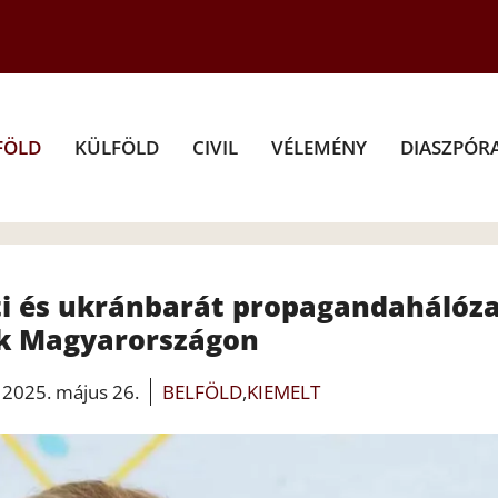
FÖLD
KÜLFÖLD
CIVIL
VÉLEMÉNY
DIASZPÓR
ti és ukránbarát propagandahálóz
k Magyarországon
2025. május 26.
BELFÖLD
,
KIEMELT