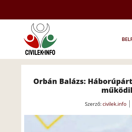
Kilépés
a
tartalomba
BEL
Orbán Balázs: Háborúpár
működi
Szerző:
civilek.info