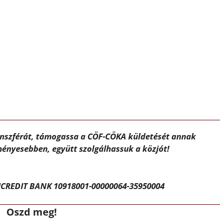
ánszférát, támogassa a CÖF-CÖKA küldetését annak
ényesebben, együtt szolgálhassuk a közjót!
CREDIT BANK 10918001-00000064-35950004
Oszd meg!