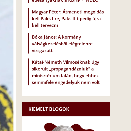
édesanyáknak a KDNP + VIDEÓ
Magyar Péter: Átmeneti megoldás
kell Paks I-re, Paks II-t pedig újra
kell tervezni
Bóka János: A kormány
válságkezelésből elégtelenre
vizsgázott
Kátai-Németh Vilmoséknak úgy
sikerült „propagandázniuk” a
minisztérium falán, hogy ehhez
semmiféle engedélyük nem volt
KIEMELT BLOGOK