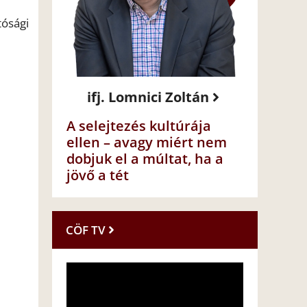
tósági
ifj. Lomnici Zoltán
A selejtezés kultúrája
ellen – avagy miért nem
dobjuk el a múltat, ha a
jövő a tét
CÖF TV