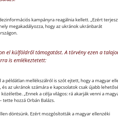
 dezinformációs kampányra reagálnia kellett. „Ezért terjesz
 amely megakadályozza, hogy az ukránok ukránbarát
rszágon.
jon el külföldről támogatást. A törvény ezen a talajo
rra is emlékeztetett:
 a példátlan mellékszálról is szót ejtett, hogy a magyar ell
 és az ukránok számára e kapcsolatok csak újabb lehetős
közéletbe. „Ennek a célja világos: rá akarják venni a magy
– tette hozzá Orbán Balázs.
 ellen döntsünk. Ezért mozgósították a magyar ellenzéki