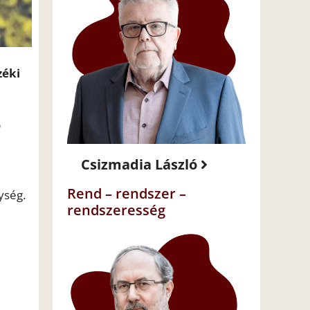
zéki
b
Csizmadia László
Rend – rendszer –
ység.
rendszeresség