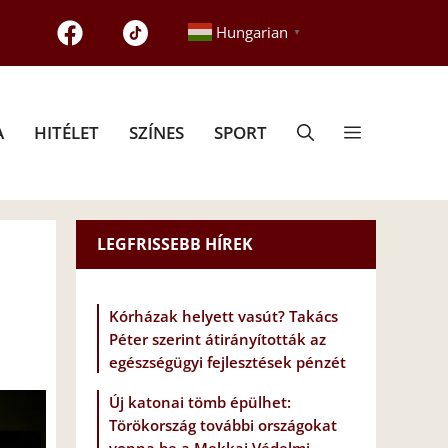
Hungarian
▼
A
HITÉLET
SZÍNES
SPORT
LEGFRISSEBB HÍREK
Kórházak helyett vasút? Takács
Péter szerint átirányították az
egészségügyi fejlesztések pénzét
Új katonai tömb épülhet:
Törökország további országokat