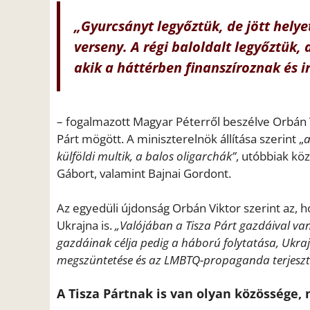
„Gyurcsányt legyőztük, de jött hely
verseny. A régi baloldalt legyőztük, 
akik a háttérben finanszíroznak és 
– fogalmazott Magyar Péterről beszélve Orbán Vik
Párt mögött. A miniszterelnök állítása szerint „
a
külföldi multik, a balos oligarchák”
, utóbbiak köz
Gábort, valamint Bajnai Gordont.
Az egyedüli újdonság Orbán Viktor szerint az, 
Ukrajna is.
„Valójában a Tisza Párt gazdáival van 
gazdáinak célja pedig a háború folytatása, Ukraj
megszüntetése és az LMBTQ-propaganda terjesz
A Tisza Pártnak is van olyan közössége, 