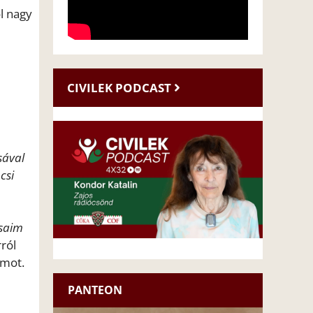
ol nagy
CIVILEK PODCAST
sával
csi
osaim
ról
ámot.
PANTEON