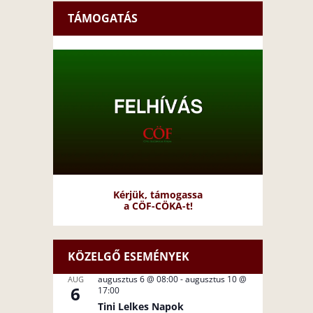
TÁMOGATÁS
Kérjük, támogassa
a CÖF-CÖKA-t!
KÖZELGŐ ESEMÉNYEK
augusztus 6 @ 08:00
-
augusztus 10 @
AUG
6
17:00
Tini Lelkes Napok