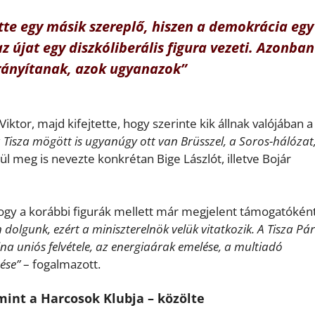
ette egy másik szereplő, hiszen a demokrácia egy
az újat egy diszkóliberális figura vezeti. Azonban
irányítanak, azok ugyanazok”
tor, majd kifejtette, hogy szerinte kik állnak valójában a
 Tisza mögött is ugyanúgy ott van Brüsszel, a Soros-hálózat
ül meg is nevezte konkrétan Bige Lászlót, illetve Bojár
hogy a korábbi figurák mellett már megjelent támogatókén
dolgunk, ezért a miniszterelnök velük vitatkozik. A Tisza Pár
na uniós felvétele, az energiaárak emelése, a multiadó
tése”
– fogalmazott.
mint a Harcosok Klubja – közölte