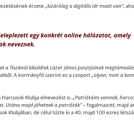
 vezetésének érzete
„kizárólag a digitális tér miatt van”
, ah
 leleplezett egy konkrét online hálózatot, amely
nak neveznek.
ket a Tiszánál kiküldtek Lázár János posztjainak megtámadá
séből. A kormányfő szerint ez a csoport
„olyan, mint a kom
Harcosok Klubja elnevezést is.
„Patriótáim vannak, harc
tat. Utána majd jöhetnek a patrióták”
– fogalmazott, majd ar
ok Klubjában, de célul tűzte ki a 40, majd 100 ezres létsz