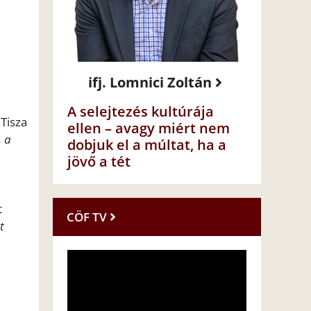
ifj. Lomnici Zoltán
A selejtezés kultúrája
 Tisza
ellen – avagy miért nem
, a
dobjuk el a múltat, ha a
jövő a tét
t
CÖF TV
t