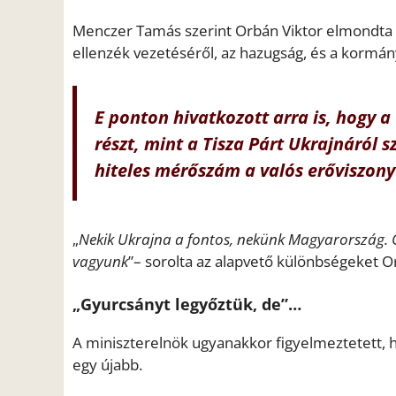
Menczer Tamás szerint Orbán Viktor elmondta 
ellenzék vezetéséről, az hazugság, és a kormán
E ponton hivatkozott arra is, hogy 
részt, mint a Tisza Párt Ukrajnáról s
hiteles mérőszám a valós erőviszony
„
Nekik Ukrajna a fontos, nekünk Magyarország. Ő
vagyunk
”– sorolta az alapvető különbségeket 
„Gyurcsányt legyőztük, de”…
A miniszterelnök ugyanakkor figyelmeztetett, h
egy újabb.