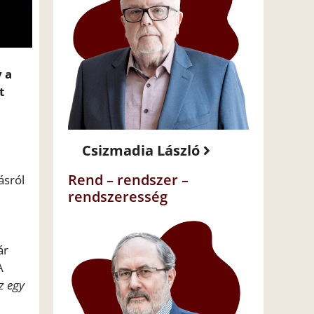
 a
t
Csizmadia László
Rend – rendszer –
ásról
rendszeresség
ár
A
z egy