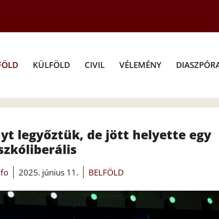
FÖLD
KÜLFÖLD
CIVIL
VÉLEMÉNY
DIASZPÓR
t legyőztük, de jött helyette egy
szkóliberális
nfo
2025. június 11.
BELFÖLD