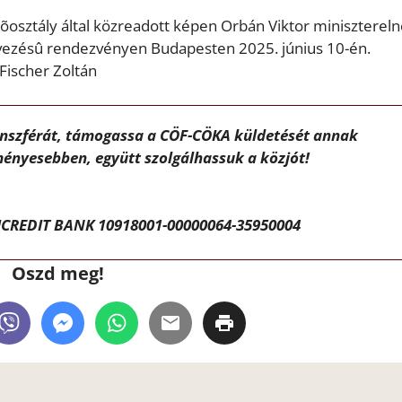
osztály által közreadott képen Orbán Viktor miniszterel
vezésû rendezvényen Budapesten 2025. június 10-én.
Fischer Zoltán
ánszférát, támogassa a CÖF-CÖKA küldetését annak
ényesebben, együtt szolgálhassuk a közjót!
CREDIT BANK 10918001-00000064-35950004
Oszd meg!