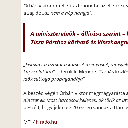
Orbán Viktor emellett azt mondta: az ellenzék
a zaj, de
„az nem a nép hangja”
.
A miniszterelnök – állítása szerint –
Tisza Párthoz köthető és Visszhang
„Felolvasta azokat a konkrét üzeneteket, amelye
kapcsolatban”
– derült ki Menczer Tamás közlé
idők suttogó propagandája”.
A beszéd végén Orbán Viktor megmagyarázta a 
nincsenek. Most harcosok kellenek, ők törik az u
beszélt, hogy jelenleg 20 ezren vannak a Harcos
MTI /
hirado.hu