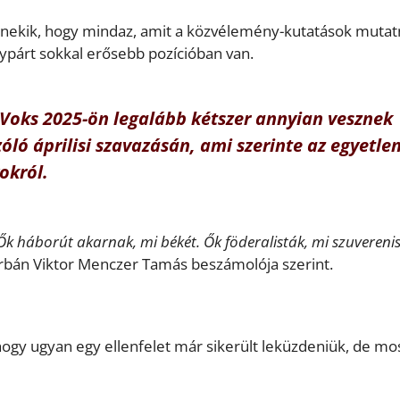
nekik, hogy mindaz, amit a közvélemény-kutatások mutat
ypárt sokkal erősebb pozícióban van.
a Voks 2025-ön legalább kétszer annyian vesznek
zóló áprilisi szavazásán, ami szerinte az egyetle
okról.
k háborút akarnak, mi békét. Ők föderalisták, mi szuvereni
Orbán Viktor Menczer Tamás beszámolója szerint.
ogy ugyan egy ellenfelet már sikerült leküzdeniük, de mos