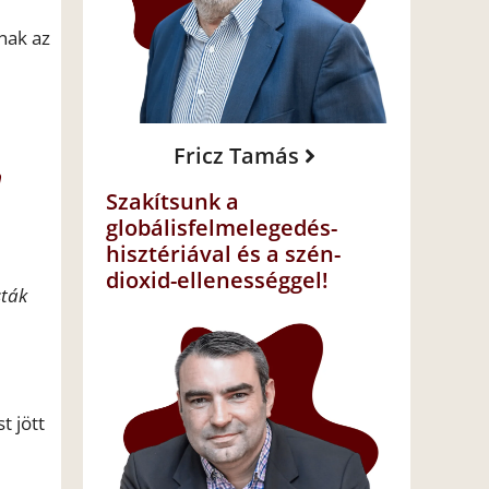
nak az
Fricz Tamás
n
Szakítsunk a
globálisfelmelegedés-
hisztériával és a szén-
dioxid-ellenességgel!
sták
t jött