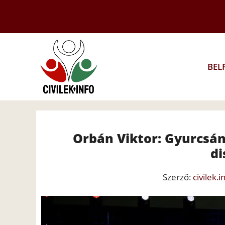
Kilépés
a
tartalomba
BEL
Orbán Viktor: Gyurcsány
di
Szerző:
civilek.i