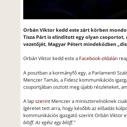
Orbán Viktor kedd este zárt körben mondot
Tisza Párt is elindított egy olyan csoportot
vezetőjét, Magyar Pétert mindeközben „dis
Orbán Viktor kedd este a
Facebook-oldalán
reag
A posztban a kormányfő egy, a Parlamenti Szalo
Menczer Tamás, a Fidesz kommunikációs igazga
csoportjában osztott meg újabb részleteket, ame
A lap
szerint
Menczer a miniszterelnöknek csak a
ígéretet tett arra, hogy később az előadás külpo
kommunikációs igazgató szerint Orbán Viktor egy
blöff. Az egész egy blöff.”