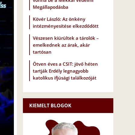
vonna be a Mekkai Védelmi
Megállapodásba
Kövér László: Az önkény
intézményesítése elkezdődött
Vészesen kiürültek a tárolók –
emelkednek az árak, akár
tartósan
Ötven éves a CSIT: jövő héten
tartják Erdély legnagyobb
katolikus ifjúsági találkozóját
KIEMELT BLOGOK