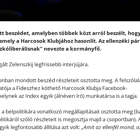
t beszédet, amelyben többek közt arról beszélt, hogy
, amely a Harcosok Klubjához hasonlít. Az ellenzéki pár
zkóliberálisnak” nevezte a kormányfő.
ált Zelenszkij legfrissebb interjújára.
nban mondott beszéd részleteit osztotta meg. A felszólal
tója a Fideszhez köthető Harcosok Klubja Facebook-
lynek az Index egyik (álnéven író) munkatársa is a tagja.
 belpolitikára vonatkozó megállapításait osztotta meg (b
litikáról szóló részleteit is megosztja majd a csoportban). 
ik legfontosabb állítása azt volt:
„Amit az ellenfél mond, a