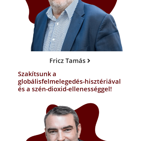
Fricz Tamás
Szakítsunk a
globálisfelmelegedés-hisztériával
és a szén-dioxid-ellenességgel!