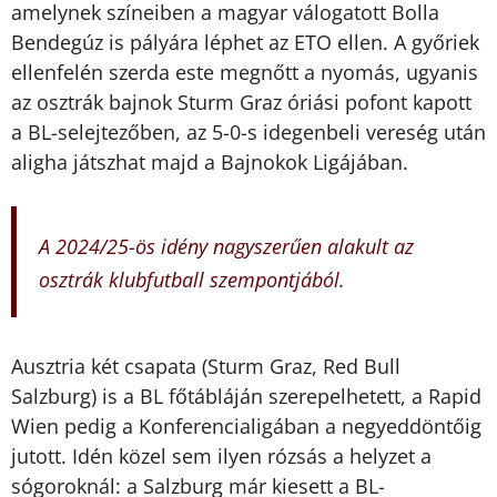
amelynek színeiben a magyar válogatott Bolla
Bendegúz is pályára léphet az ETO ellen. A győriek
ellenfelén szerda este megnőtt a nyomás, ugyanis
az osztrák bajnok Sturm Graz óriási pofont kapott
a BL-selejtezőben, az 5-0-s idegenbeli vereség után
aligha játszhat majd a Bajnokok Ligájában.
A 2024/25-ös idény nagyszerűen alakult az
osztrák klubfutball szempontjából.
Ausztria két csapata (Sturm Graz, Red Bull
Salzburg) is a BL főtábláján szerepelhetett, a Rapid
Wien pedig a Konferencialigában a negyeddöntőig
jutott. Idén közel sem ilyen rózsás a helyzet a
sógoroknál: a Salzburg már kiesett a BL-