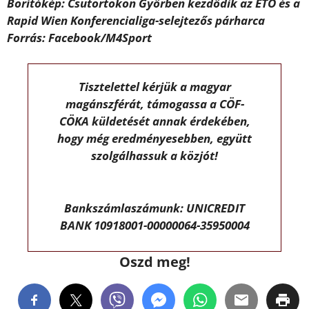
Borítókép: Csütörtökön Győrben kezdődik az ETO és a
Rapid Wien Konferencialiga-selejtezős párharca
Forrás: Facebook/M4Sport
Tisztelettel kérjük a magyar
magánszférát, támogassa a CÖF-
CÖKA küldetését annak érdekében,
hogy még eredményesebben, együtt
szolgálhassuk a közjót!
Bankszámlaszámunk: UNICREDIT
BANK 10918001-00000064-35950004
Oszd meg!