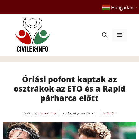
Kilépés
Hungarian
▼
a
tartalomba
Menü
Óriási pofont kaptak az
osztrákok az ETO és a Rapid
párharca előtt
Szerző:
civilek.info
2025. augusztus 21.
SPORT