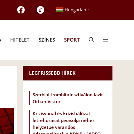
Hungarian
▼
A
HITÉLET
SZÍNES
SPORT
LEGFRISSEBB HÍREK
Szerbiai trombitafesztiválon lazít
Orbán Viktor
Krízisvonal és krízishálózat
létrehozását javasolja nehéz
helyzetbe várandós