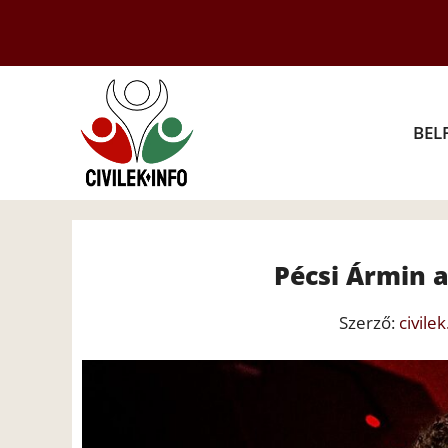
Kilépés
a
tartalomba
BEL
Pécsi Ármin a
Szerző:
civilek