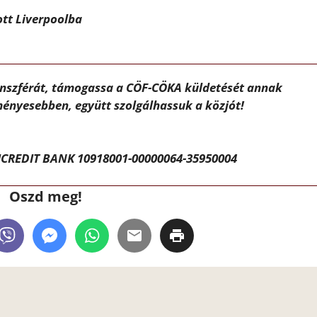
ott Liverpoolba
ánszférát, támogassa a CÖF-CÖKA küldetését annak
ényesebben, együtt szolgálhassuk a közjót!
CREDIT BANK 10918001-00000064-35950004
Oszd meg!