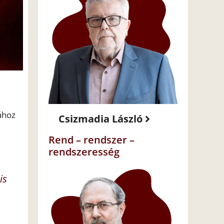
ához
Csizmadia László
Rend – rendszer –
rendszeresség
is