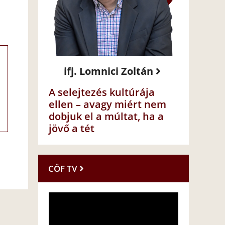
ifj. Lomnici Zoltán
A selejtezés kultúrája
ellen – avagy miért nem
dobjuk el a múltat, ha a
jövő a tét
CÖF TV