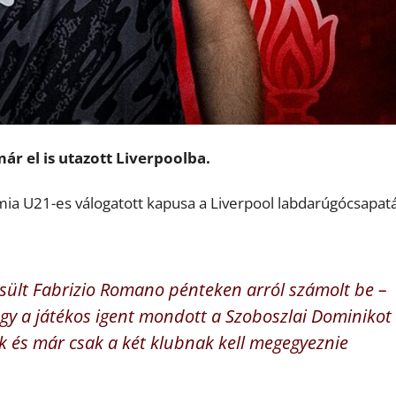
már el is utazott Liverpoolba.
émia U21-es válogatott kapusa a Liverpool labdarúgócsapat
esült Fabrizio Romano pénteken arról számolt be –
gy a játékos igent mondott a Szoboszlai Dominikot 
k és már csak a két klubnak kell megegyeznie