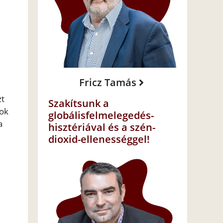
Fricz Tamás
zt
Szakítsunk a
sok
globálisfelmelegedés-
a
hisztériával és a szén-
dioxid-ellenességgel!