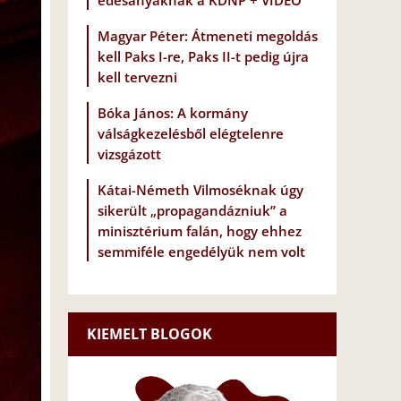
édesanyáknak a KDNP + VIDEÓ
Magyar Péter: Átmeneti megoldás
kell Paks I-re, Paks II-t pedig újra
kell tervezni
Bóka János: A kormány
válságkezelésből elégtelenre
vizsgázott
Kátai-Németh Vilmoséknak úgy
sikerült „propagandázniuk” a
minisztérium falán, hogy ehhez
semmiféle engedélyük nem volt
KIEMELT BLOGOK