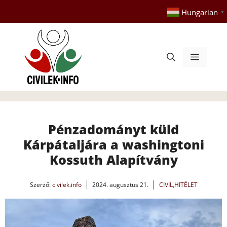
Kilépés
Hungarian
▼
a
tartalomba
Menü
Pénzadományt küld
Kárpátaljára a washingtoni
Kossuth Alapítvány
Szerző:
civilek.info
2024. augusztus 21.
CIVIL
,
HITÉLET