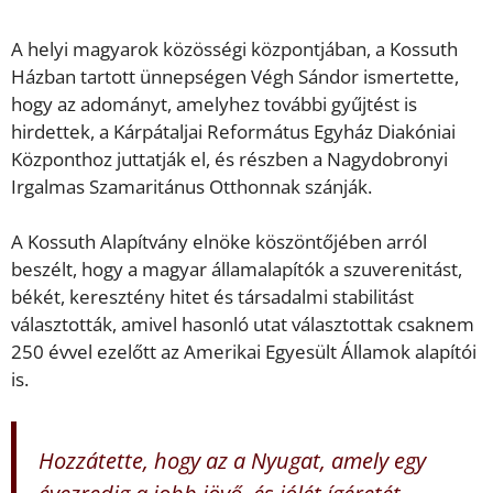
A helyi magyarok közösségi központjában, a Kossuth
Házban tartott ünnepségen Végh Sándor ismertette,
hogy az adományt, amelyhez további gyűjtést is
hirdettek, a Kárpátaljai Református Egyház Diakóniai
Központhoz juttatják el, és részben a Nagydobronyi
Irgalmas Szamaritánus Otthonnak szánják.
A Kossuth Alapítvány elnöke köszöntőjében arról
beszélt, hogy a magyar államalapítók a szuverenitást,
békét, keresztény hitet és társadalmi stabilitást
választották, amivel hasonló utat választottak csaknem
250 évvel ezelőtt az Amerikai Egyesült Államok alapítói
is.
Hozzátette, hogy az a Nyugat, amely egy
évezredig a jobb jövő, és jólét ígéretét