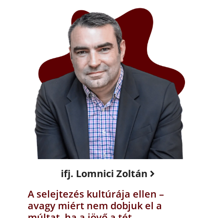
ifj. Lomnici Zoltán
A selejtezés kultúrája ellen –
avagy miért nem dobjuk el a
múltat, ha a jövő a tét