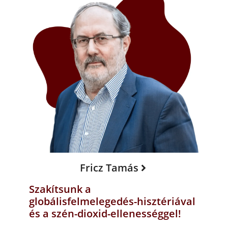
Fricz Tamás
Szakítsunk a
globálisfelmelegedés-hisztériával
és a szén-dioxid-ellenességgel!