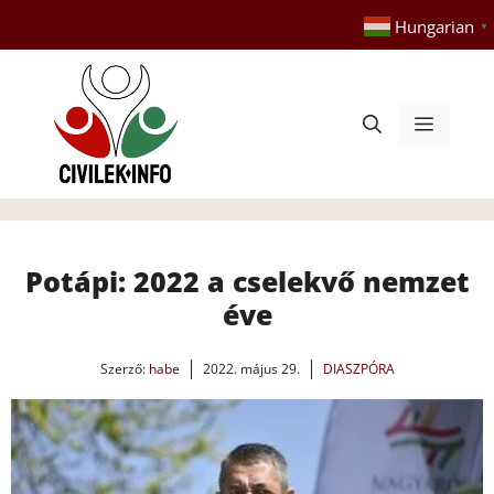
Kilépés
Hungarian
▼
a
tartalomba
Menü
Potápi: 2022 a cselekvő nemzet
éve
Szerző:
habe
2022. május 29.
DIASZPÓRA