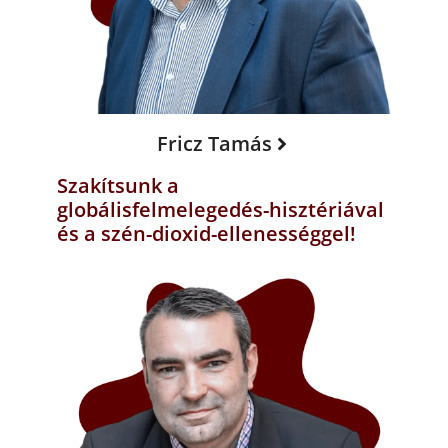
Fricz Tamás
Szakítsunk a
globálisfelmelegedés-hisztériával
és a szén-dioxid-ellenességgel!