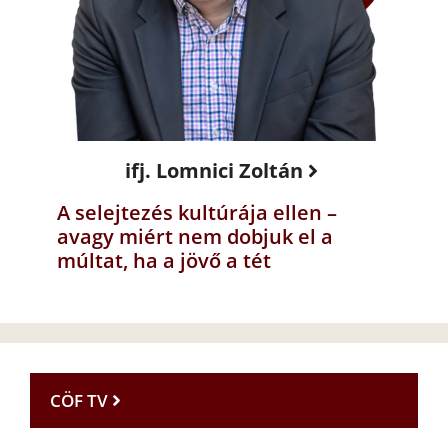
ifj. Lomnici Zoltán
A selejtezés kultúrája ellen –
avagy miért nem dobjuk el a
múltat, ha a jövő a tét
CÖF TV