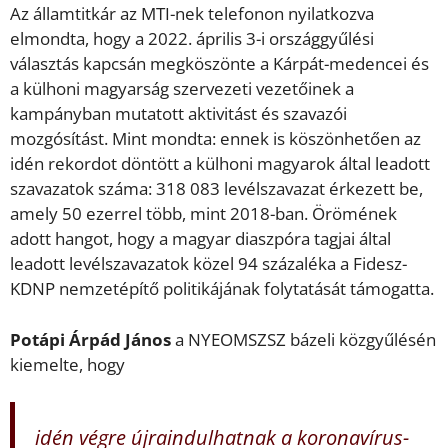
Az államtitkár az MTI-nek telefonon nyilatkozva
elmondta, hogy a 2022. április 3-i országgyűlési
választás kapcsán megköszönte a Kárpát-medencei és
a külhoni magyarság szervezeti vezetőinek a
kampányban mutatott aktivitást és szavazói
mozgósítást. Mint mondta: ennek is köszönhetően az
idén rekordot döntött a külhoni magyarok által leadott
szavazatok száma: 318 083 levélszavazat érkezett be,
amely 50 ezerrel több, mint 2018-ban. Örömének
adott hangot, hogy a magyar diaszpóra tagjai által
leadott levélszavazatok közel 94 százaléka a Fidesz-
KDNP nemzetépítő politikájának folytatását támogatta.
Potápi Árpád János
a NYEOMSZSZ bázeli közgyűlésén
kiemelte, hogy
idén végre újraindulhatnak a koronavírus-