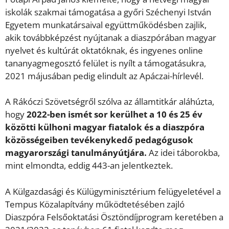
iskolák szakmai támogatása a győri Széchenyi István
Egyetem munkatársaival együttműködésben zajlik,
akik továbbképzést nyújtanak a diaszpórában magyar
nyelvet és kultúrát oktatóknak, és ingyenes online
tananyagmegosztó felület is nyílt a támogatásukra,
2021 májusában pedig elindult az Apáczai-hírlevél.
A Rákóczi Szövetségről szólva az államtitkár aláhúzta,
hogy
2022-ben ismét sor kerülhet a 10 és 25 év
közötti külhoni magyar fiatalok és a diaszpóra
közösségeiben tevékenykedő pedagógusok
magyarországi tanulmányútjára.
Az idei táborokba,
mint elmondta, eddig 443-an jelentkeztek.
A Külgazdasági és Külügyminisztérium felügyeletével a
Tempus Közalapítvány működtetésében zajló
Diaszpóra Felsőoktatási Ösztöndíjprogram keretében a