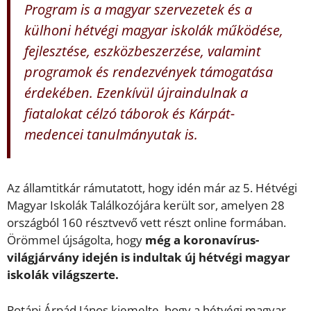
Program is a magyar szervezetek és a
külhoni hétvégi magyar iskolák működése,
fejlesztése, eszközbeszerzése, valamint
programok és rendezvények támogatása
érdekében. Ezenkívül újraindulnak a
fiatalokat célzó táborok és Kárpát-
medencei tanulmányutak is.
Az államtitkár rámutatott, hogy idén már az 5. Hétvégi
Magyar Iskolák Találkozójára került sor, amelyen 28
országból 160 résztvevő vett részt online formában.
Örömmel újságolta, hogy
még a koronavírus-
világjárvány idején is indultak új hétvégi magyar
iskolák világszerte.
Potápi Árpád János kiemelte, hogy a hétvégi magyar