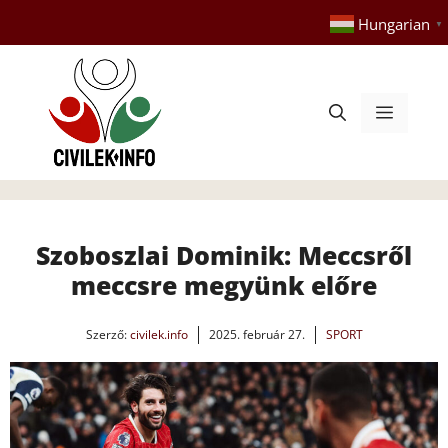
Kilépés
Hungarian
▼
a
tartalomba
Menü
Szoboszlai Dominik: Meccsről
meccsre megyünk előre
Szerző:
civilek.info
2025. február 27.
SPORT