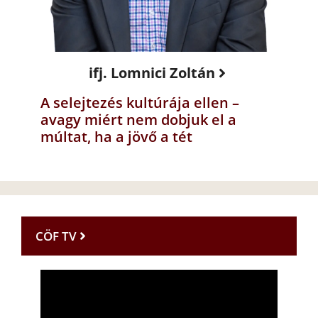
ifj. Lomnici Zoltán
A selejtezés kultúrája ellen –
avagy miért nem dobjuk el a
múltat, ha a jövő a tét
CÖF TV