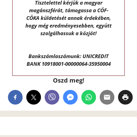
Tisztelettel kérjük a magyar
magánszférát, támogassa a CÖF-
CÖKA küldetését annak érdekében,
hogy még eredményesebben, együtt
szolgálhassuk a közjót!
Bankszámlaszámunk: UNICREDIT
BANK 10918001-00000064-35950004
Oszd meg!