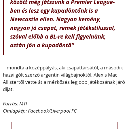
között még játszunk a Premier League-
ben és lesz egy kupadöntőnk is a
Newcastle ellen. Nagyon kemény,
nagyon jó csapat, remek játékstílussal,
szóval előbb a BL-re kell figyelnünk,
aztán jön a kupadöntő”
– mondta a középpályás, aki csapattársától, a második
hazai gólt szerző argentin világbajnoktól, Alexis Mac
Allistertől vette át a mérkőzés legjobb játékosának járó
díjat.
Forrás: MTI
Címlapkép: Facebook/Liverpool FC