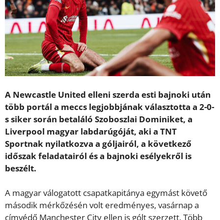
A Newcastle United elleni szerda esti bajnoki után
több portál a meccs legjobbjának választotta a 2-0-
s siker során betaláló Szoboszlai Dominiket, a
Liverpool magyar labdarúgóját, aki a TNT
Sportnak nyilatkozva a góljairól, a következő
időszak feladatairól és a bajnoki esélyekről is
beszélt.
A magyar válogatott csapatkapitánya egymást követő
második mérkőzésén volt eredményes, vasárnap a
címvédő Manchester City ellen is gólt szerzett. Több