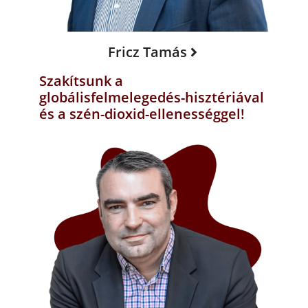
Fricz Tamás
Szakítsunk a
globálisfelmelegedés-hisztériával
és a szén-dioxid-ellenességgel!