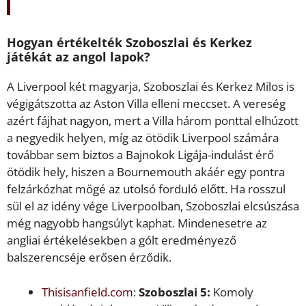
Hogyan értékelték Szoboszlai és Kerkez
játékát az angol lapok?
A Liverpool két magyarja, Szoboszlai és Kerkez Milos is
végigátszotta az Aston Villa elleni meccset. A vereség
azért fájhat nagyon, mert a Villa három ponttal elhúzott
a negyedik helyen, míg az ötödik Liverpool számára
továbbar sem biztos a Bajnokok Ligája-indulást érő
ötödik hely, hiszen a Bournemouth akáér egy pontra
felzárkózhat mögé az utolsó forduló előtt. Ha rosszul
sül el az idény vége Liverpoolban, Szoboszlai elcsúszása
még nagyobb hangsúlyt kaphat. Mindenesetre az
angliai értékelésekben a gólt eredményező
balszerencséje erősen érződik.
Thisisanfield.com
:
Szoboszlai 5:
Komoly