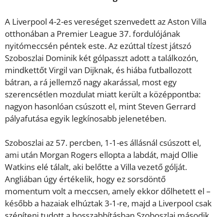
A Liverpool 4-2-es vereséget szenvedett az Aston Villa
otthonában a Premier League 37. fordulójának
nyitómeccsén péntek este. Az ezúttal tízest játszó
Szoboszlai Dominik két gólpasszt adott a találkozón,
mindkettőt Virgil van Dijknak, és hiába futballozott
bátran, a rá jellemző nagy akarással, most egy
szerencsétlen mozdulat miatt került a középpontba:
nagyon hasonlóan csúszott el, mint Steven Gerrard
pályafutása egyik legkínosabb jelenetében.
Szoboszlai az 57. percben, 1-1-es állásnál csúszott el,
ami után Morgan Rogers ellopta a labdát, majd Ollie
Watkins elé tálalt, aki belőtte a Villa vezető gólját.
Angliában úgy értékelik, hogy ez sorsdöntő
momentum volt a meccsen, amely ekkor dőlhetett el –
később a hazaiak elhúztak 3-1-re, majd a Liverpool csak
szépíteni tudott a hosszabbításban Szoboszlai második