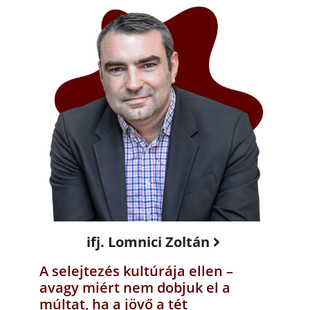
ifj. Lomnici Zoltán
A selejtezés kultúrája ellen –
avagy miért nem dobjuk el a
múltat, ha a jövő a tét