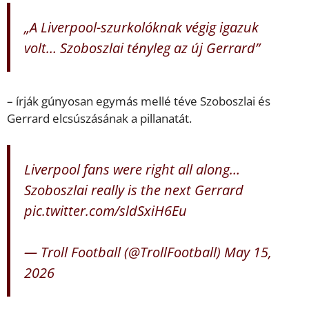
„A Liverpool-szurkolóknak végig igazuk
volt… Szoboszlai tényleg az új Gerrard”
– írják gúnyosan egymás mellé téve Szoboszlai és
Gerrard elcsúszásának a pillanatát.
Liverpool fans were right all along…
Szoboszlai really is the next Gerrard
pic.twitter.com/sldSxiH6Eu
— Troll Football (@TrollFootball)
May 15,
2026