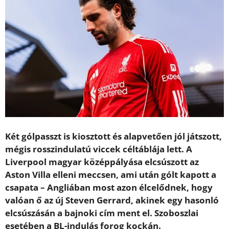
Két gólpasszt is kiosztott és alapvetően jól játszott,
mégis rosszindulatú viccek céltáblája lett. A
Liverpool magyar középpályása elcsúszott az
Aston Villa elleni meccsen, ami után gólt kapott a
csapata – Angliában most azon élcelődnek, hogy
valóan ő az új Steven Gerrard, akinek egy hasonló
elcsúszásán a bajnoki cím ment el. Szoboszlai
esetében a BL-indulás forog kockán.