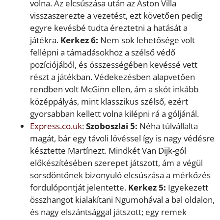
volna. Az elcsúszása után az Aston Villa
visszaszerezte a vezetést, ezt követően pedig
egyre kevésbé tudta éreztetni a hatását a
játékra.
Kerkez 6:
Nem sok lehetősége volt
fellépni a támadásokhoz a szélső védő
pozíciójából, és összességében kevéssé vett
részt a játékban. Védekezésben alapvetően
rendben volt McGinn ellen, ám a skót inkább
középpályás, mint klasszikus szélső, ezért
gyorsabban kellett volna kilépni rá a góljánál.
Express.co.uk
:
Szoboszlai 5:
Néha túlvállalta
magát, bár egy távoli lövéssel így is nagy védésre
késztette Martínezt. Mindkét Van Dijk-gól
előkészítésében szerepet játszott, ám a végül
sorsdöntőnek bizonyuló elcsúszása a mérkőzés
fordulópontját jelentette.
Kerkez 5:
Igyekezett
összhangot kialakítani Ngumohával a bal oldalon,
és nagy elszántsággal játszott; egy remek