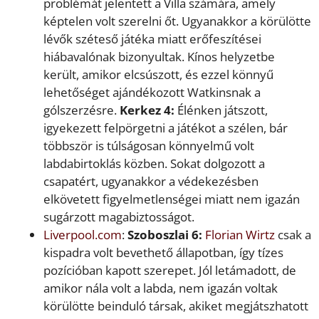
problémát jelentett a Villa számára, amely
képtelen volt szerelni őt. Ugyanakkor a körülötte
lévők széteső játéka miatt erőfeszítései
hiábavalónak bizonyultak. Kínos helyzetbe
került, amikor elcsúszott, és ezzel könnyű
lehetőséget ajándékozott Watkinsnak a
gólszerzésre.
Kerkez 4:
Élénken játszott,
igyekezett felpörgetni a játékot a szélen, bár
többször is túlságosan könnyelmű volt
labdabirtoklás közben. Sokat dolgozott a
csapatért, ugyanakkor a védekezésben
elkövetett figyelmetlenségei miatt nem igazán
sugárzott magabiztosságot.
Liverpool.com
:
Szoboszlai 6:
Florian Wirtz
csak a
kispadra volt bevethető állapotban, így tízes
pozícióban kapott szerepet. Jól letámadott, de
amikor nála volt a labda, nem igazán voltak
körülötte beinduló társak, akiket megjátszhatott