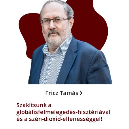
Fricz Tamás
Szakítsunk a
globálisfelmelegedés-hisztériával
és a szén-dioxid-ellenességgel!