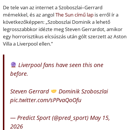
De tele van az internet a Szoboszlai–Gerrard
mémekkel, és az angol
The Sun című lap
is erről ír a
következőképpen: „Szoboszlai Dominik a lehető
legrosszabbkor idézte meg Steven Gerrardot, amikor
egy horrorisztikus elcsúszás után gólt szerzett az Aston
Villa a Liverpool ellen.”
Liverpool fans have seen this one
before.
Steven Gerrard
Dominik Szoboszlai
pic.twitter.com/sPPvaQoOfu
— Predict Sport (@pred_sport)
May 15,
2026