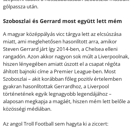
gólpassza után.
Szoboszlai és Gerrard most együtt lett mém
A magyar középpályás vicc tárgya lett az elcsúszása
miatt, ami meglehetősen hasonlított arra, amikor
Steven Gerrard járt így 2014-ben, a Chelsea elleni
rangadón. Azon akkor nagyon sok múlt a Liverpoolnak,
hiszen lényegében amiatt úszott el a csapat régóta
áhított bajnoki címe a Premier League-ben. Most
Szoboszlai – akit korábban főleg pozitív értelemben
gyakran hasonlítottak Gerrardhoz, a Liverpool
történetének egyik legnagyobb legendájához –
alaposan megkapja a magáét, hiszen mém lett belőle a
közösségi médiában.
Az angol Troll Football sem hagyta ki a ziccert: