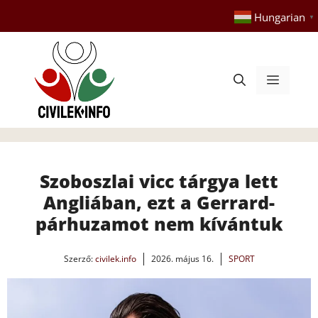
Kilépés
Hungarian
▼
a
tartalomba
Menü
Szoboszlai vicc tárgya lett
Angliában, ezt a Gerrard-
párhuzamot nem kívántuk
Szerző:
civilek.info
2026. május 16.
SPORT