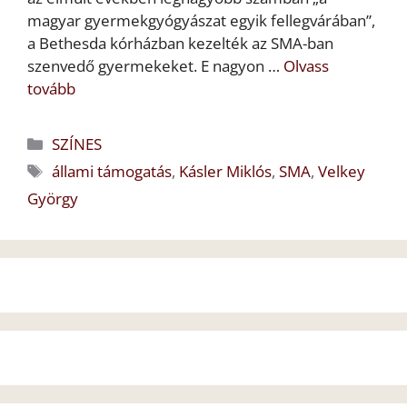
magyar gyermekgyógyászat egyik fellegvárában”,
a Bethesda kórházban kezelték az SMA-ban
szenvedő gyermekeket. E nagyon …
Olvass
tovább
Kategória
SZÍNES
Címkék
állami támogatás
,
Kásler Miklós
,
SMA
,
Velkey
György