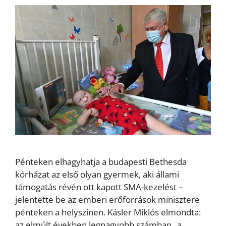
Pénteken elhagyhatja a budapesti Bethesda
kórházat az első olyan gyermek, aki állami
támogatás révén ott kapott SMA-kezelést –
jelentette be az emberi erőforrások minisztere
pénteken a helyszínen. Kásler Miklós elmondta:
az elmúlt években legnagyobb számban „a