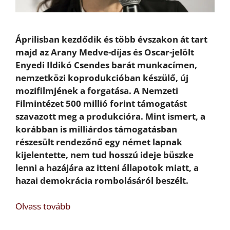
Áprilisban kezdődik és több évszakon át tart
majd az Arany Medve-díjas és Oscar-jelölt
Enyedi Ildikó Csendes barát munkacímen,
nemzetközi koprodukcióban készülő, új
mozifilmjének a forgatása. A Nemzeti
Filmintézet 500 millió forint támogatást
szavazott meg a produkcióra. Mint ismert, a
korábban is milliárdos támogatásban
részesült rendezőnő egy német lapnak
kijelentette, nem tud hosszú ideje büszke
lenni a hazájára az itteni állapotok miatt, a
hazai demokrácia rombolásáról beszélt.
Olvass tovább