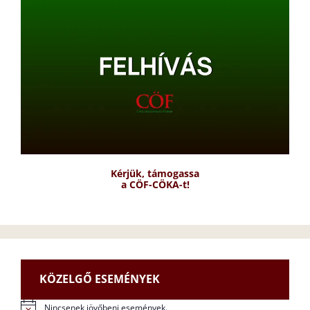
Kérjük, támogassa
a CÖF-CÖKA-t!
KÖZELGŐ ESEMÉNYEK
Nincsenek jövőbeni események.