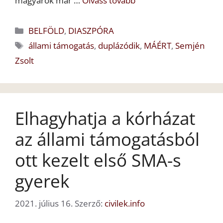
magyarok már …
Olvass tovább
Kategória
BELFÖLD
,
DIASZPÓRA
Címkék
állami támogatás
,
duplázódik
,
MÁÉRT
,
Semjén
Zsolt
Elhagyhatja a kórházat
az állami támogatásból
ott kezelt első SMA-s
gyerek
2021. július 16.
Szerző:
civilek.info