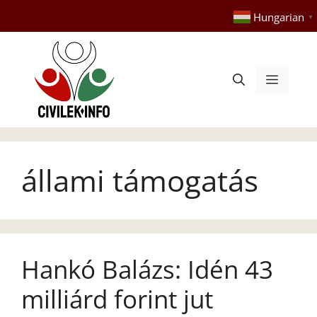
Kilépés
Hungarian
▼
a
tartalomba
Menü
állami támogatás
Hankó Balázs: Idén 43
milliárd forint jut