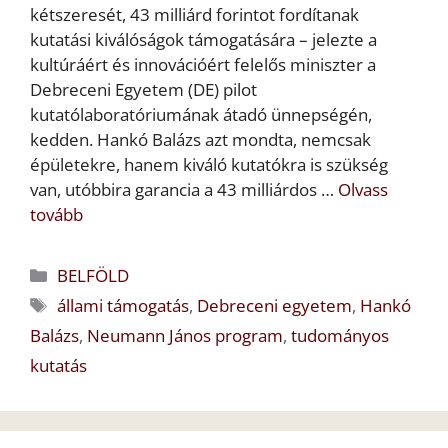
kétszeresét, 43 milliárd forintot fordítanak
kutatási kiválóságok támogatására – jelezte a
kultúráért és innovációért felelős miniszter a
Debreceni Egyetem (DE) pilot
kutatólaboratóriumának átadó ünnepségén,
kedden. Hankó Balázs azt mondta, nemcsak
épületekre, hanem kiváló kutatókra is szükség
van, utóbbira garancia a 43 milliárdos …
Olvass
tovább
Kategória
BELFÖLD
Címkék
állami támogatás
,
Debreceni egyetem
,
Hankó
Balázs
,
Neumann János program
,
tudományos
kutatás