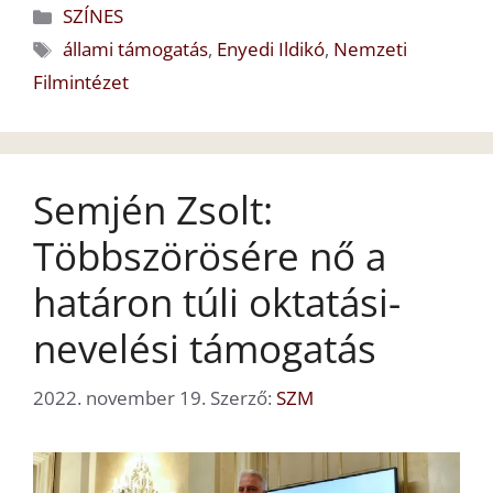
Kategória
SZÍNES
Címkék
állami támogatás
,
Enyedi Ildikó
,
Nemzeti
Filmintézet
Semjén Zsolt:
Többszörösére nő a
határon túli oktatási-
nevelési támogatás
2022. november 19.
Szerző:
SZM