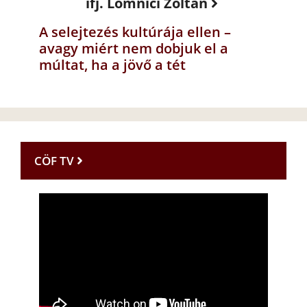
ifj. Lomnici Zoltán
A selejtezés kultúrája ellen –
avagy miért nem dobjuk el a
múltat, ha a jövő a tét
CÖF TV