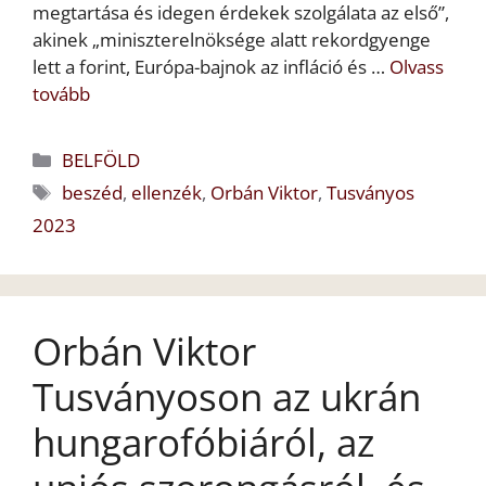
megtartása és idegen érdekek szolgálata az első”,
akinek „miniszterelnöksége alatt rekordgyenge
lett a forint, Európa-bajnok az infláció és …
Olvass
tovább
Kategória
BELFÖLD
Címkék
beszéd
,
ellenzék
,
Orbán Viktor
,
Tusványos
2023
Orbán Viktor
Tusványoson az ukrán
hungarofóbiáról, az