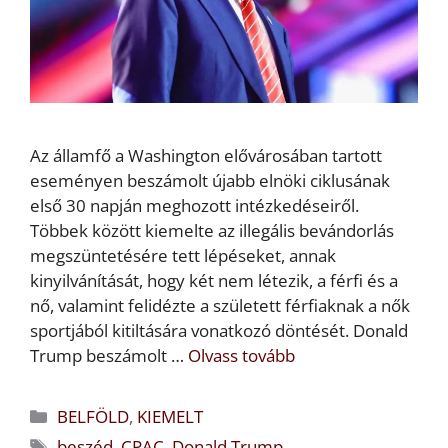
Az államfő a Washington elővárosában tartott
eseményen beszámolt újabb elnöki ciklusának
első 30 napján meghozott intézkedéseiről.
Többek között kiemelte az illegális bevándorlás
megszüntetésére tett lépéseket, annak
kinyilvánítását, hogy két nem létezik, a férfi és a
nő, valamint felidézte a született férfiaknak a nők
sportjából kitiltására vonatkozó döntését. Donald
Trump beszámolt …
Olvass tovább
Kategória
BELFÖLD
,
KIEMELT
Címkék
beszéd
,
CPAC
,
Donald Trump