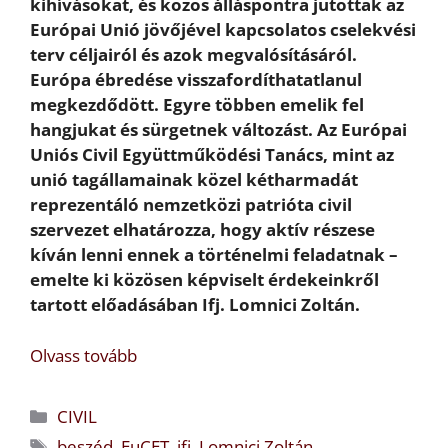
kihívásokat, és közös álláspontra jutottak az
Európai Unió jövőjével kapcsolatos cselekvési
terv céljairól és azok megvalósításáról.
Európa ébredése visszafordíthatatlanul
megkezdődött. Egyre többen emelik fel
hangjukat és sürgetnek változást. Az Európai
Uniós Civil Együttműködési Tanács, mint az
unió tagállamainak közel kétharmadát
reprezentáló nemzetközi patrióta civil
szervezet elhatározza, hogy aktív részese
kíván lenni ennek a történelmi feladatnak –
emelte ki közösen képviselt érdekeinkről
tartott előadásában Ifj. Lomnici Zoltán.
Olvass tovább
Kategória
CIVIL
Címkék
beszéd
,
EuCET
,
ifj. Lomnici Zoltán