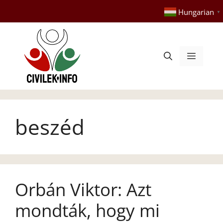
Kilépés
Hungarian
▼
a
tartalomba
Menü
beszéd
Orbán Viktor: Azt
mondták, hogy mi