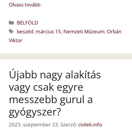
Olvass tovább
Kategória
BELFÖLD
Címkék
beszéd
,
március 15
,
Nemzeti Múzeum
,
Orbán
Viktor
Újabb nagy alakítás
vagy csak egyre
messzebb gurul a
gyógyszer?
2023. szeptember 23.
Szerző:
civilek.info