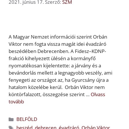
2021. június 17.
Szerző:
SZM
A Magyar Nemzet információi szerint Orbán
Viktor nem fogta vissza magát idei évadzáró
beszédében Debrecenben. A Fidesz–KDNP-
frakció kihelyezett ülésén a kormányfő
nyomatékosan kijelentette: a járvány és a
bevándorlás mellett a legnagyobb veszély, ami
fenyegeti az országot az, ha Gyurcsány újra a
hatalom közelébe kerül. Orbán Viktor nem
köntörfalazott, összegzése szerint …
Olvass
tovább
Kategória
BELFÖLD
Címkék
beszéd
,
debrecen
,
évadzáró
,
Orbán Viktor