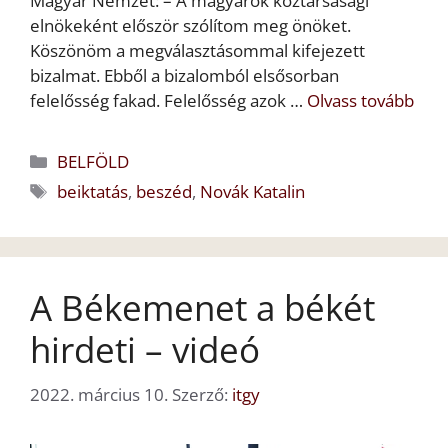
Magyar Nemzet: – A magyarok köztársasági
elnökeként először szólítom meg önöket.
Köszönöm a megválasztásommal kifejezett
bizalmat. Ebből a bizalomból elsősorban
felelősség fakad. Felelősség azok …
Olvass tovább
Kategória
BELFÖLD
Címkék
beiktatás
,
beszéd
,
Novák Katalin
A Békemenet a békét
hirdeti – videó
2022. március 10.
Szerző:
itgy