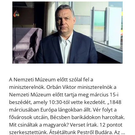
A Nemzeti Múzeum előtt szólal fel a
miniszterelnök. Orbán Viktor miniszterelnök a
Nemzeti Múzeum előtt tartja meg március 15-i
beszédét, amely 10:30-tól vette kezdetét. „1848
márciusában Európa lángokban állt. Vér folyt a
fővárosok utcáin, Bécsben barikádokon harcoltak.
Mit csináltak a magyarok? Verset írtak. 12 pontot
szerkesztettünk. Átsétáltunk Pestről Budára. Az …