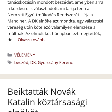
tanácskozásán mondott beszédet, amelyben arra
a kérdésre is választ adott, mi tartja fenn a
Nemzeti Együttműködés Rendszerét – írja a
Mandiner. A DK elnöke azt mondta, egy választási
vereség után kötelező valamilyen elemzése a
múltnak. Az elmúlt két hónapban ezt megtették,
de …
Olvass tovább
Kategória
VÉLEMÉNY
Címkék
beszéd
,
DK
,
Gyurcsány Ferenc
Beiktatták Novák
Katalin köztársasági