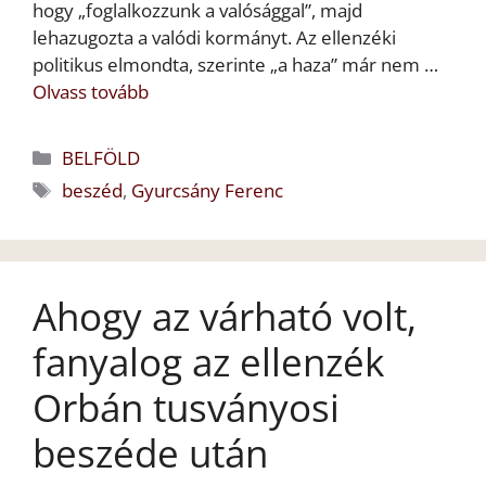
hogy „foglalkozzunk a valósággal”, majd
lehazugozta a valódi kormányt. Az ellenzéki
politikus elmondta, szerinte „a haza” már nem …
Olvass tovább
Kategória
BELFÖLD
Címkék
beszéd
,
Gyurcsány Ferenc
Ahogy az várható volt,
fanyalog az ellenzék
Orbán tusványosi
beszéde után