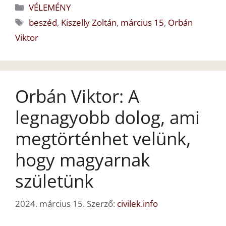
Kategória
VÉLEMÉNY
Címkék
beszéd
,
Kiszelly Zoltán
,
március 15
,
Orbán
Viktor
Orbán Viktor: A
legnagyobb dolog, ami
megtörténhet velünk,
hogy magyarnak
születünk
2024. március 15.
Szerző:
civilek.info