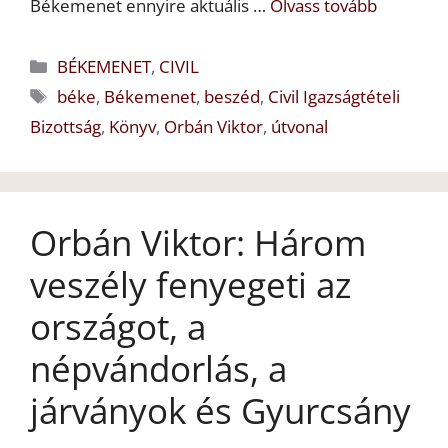
Békemenet ennyire aktuális …
Olvass tovább
Kategória
BÉKEMENET
,
CIVIL
Címkék
béke
,
Békemenet
,
beszéd
,
Civil Igazságtételi
Bizottság
,
Könyv
,
Orbán Viktor
,
útvonal
Orbán Viktor: Három
veszély fenyegeti az
országot, a
népvándorlás, a
járványok és Gyurcsány