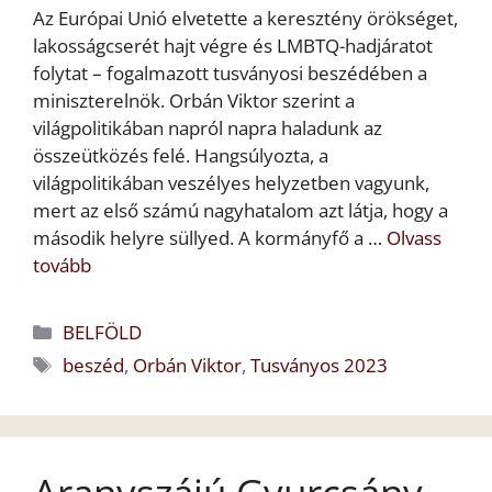
Az Európai Unió elvetette a keresztény örökséget,
lakosságcserét hajt végre és LMBTQ-hadjáratot
folytat – fogalmazott tusványosi beszédében a
miniszterelnök. Orbán Viktor szerint a
világpolitikában napról napra haladunk az
összeütközés felé. Hangsúlyozta, a
világpolitikában veszélyes helyzetben vagyunk,
mert az első számú nagyhatalom azt látja, hogy a
második helyre süllyed. A kormányfő a …
Olvass
tovább
Kategória
BELFÖLD
Címkék
beszéd
,
Orbán Viktor
,
Tusványos 2023