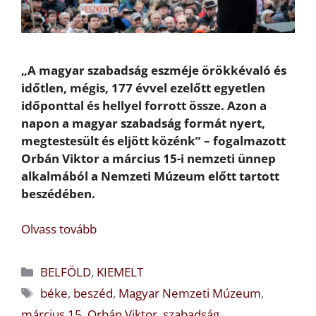
„A magyar szabadság eszméje örökkévaló és
időtlen, mégis, 177 évvel ezelőtt egyetlen
időponttal és hellyel forrott össze. Azon a
napon a magyar szabadság formát nyert,
megtestesült és eljött közénk” – fogalmazott
Orbán Viktor a március 15-i nemzeti ünnep
alkalmából a Nemzeti Múzeum előtt tartott
beszédében.
Olvass tovább
Kategória
BELFÖLD
,
KIEMELT
Címkék
béke
,
beszéd
,
Magyar Nemzeti Múzeum
,
március 15
,
Orbán Viktor
,
szabadság