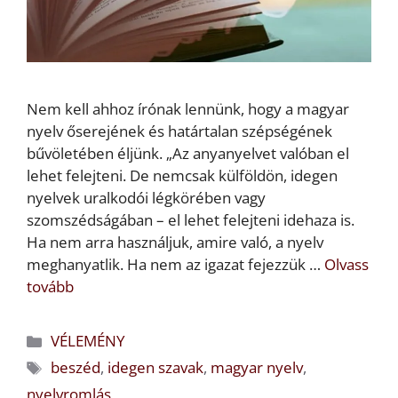
Nem kell ahhoz írónak lennünk, hogy a magyar
nyelv őserejének és határtalan szépségének
bűvöletében éljünk. „Az anyanyelvet valóban el
lehet felejteni. De nemcsak külföldön, idegen
nyelvek uralkodói légkörében vagy
szomszédságában – el lehet felejteni idehaza is.
Ha nem arra használjuk, amire való, a nyelv
meghanyatlik. Ha nem az igazat fejezzük …
Olvass
tovább
Kategória
VÉLEMÉNY
Címkék
beszéd
,
idegen szavak
,
magyar nyelv
,
nyelvromlás