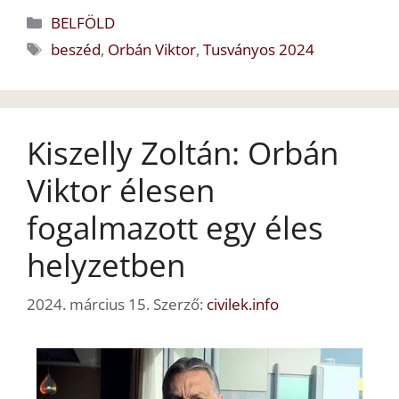
Kategória
BELFÖLD
Címkék
beszéd
,
Orbán Viktor
,
Tusványos 2024
Kiszelly Zoltán: Orbán
Viktor élesen
fogalmazott egy éles
helyzetben
2024. március 15.
Szerző:
civilek.info