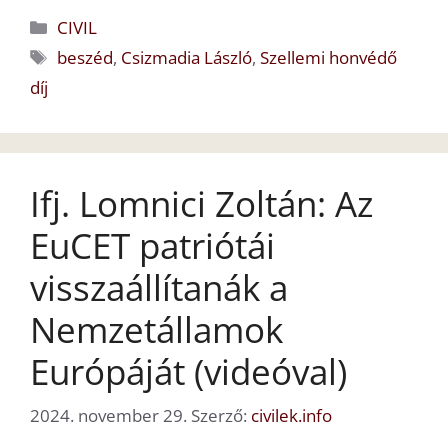
Kategória
CIVIL
Címkék
beszéd
,
Csizmadia László
,
Szellemi honvédő
díj
Ifj. Lomnici Zoltán: Az
EuCET patriótái
visszaállítanák a
Nemzetállamok
Európáját (videóval)
2024. november 29.
Szerző:
civilek.info